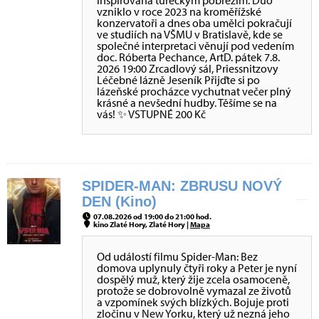
inspirovaná tureckým pobřežím. Duo
vzniklo v roce 2023 na kroměřížské
konzervatoři a dnes oba umělci pokračují
ve studiích na VŠMU v Bratislavě, kde se
společné interpretaci věnují pod vedením
doc. Róberta Pechance, ArtD. pátek 7.8.
2026 19:00 Zrcadlový sál, Priessnitzovy
Léčebné lázně Jeseník Přijďte si po
lázeňské procházce vychutnat večer plný
krásné a nevšední hudby. Těšíme se na
vás! ✨ VSTUPNÉ 200 Kč
SPIDER-MAN: ZBRUSU NOVÝ
DEN (Kino)
07.08.2026 od 19:00 do 21:00 hod.
kino Zlaté Hory, Zlaté Hory |
Mapa
Od událostí filmu Spider-Man: Bez
domova uplynuly čtyři roky a Peter je nyní
dospělý muž, který žije zcela osamoceně,
protože se dobrovolně vymazal ze životů
a vzpomínek svých blízkých. Bojuje proti
zločinu v New Yorku, který už nezná jeho