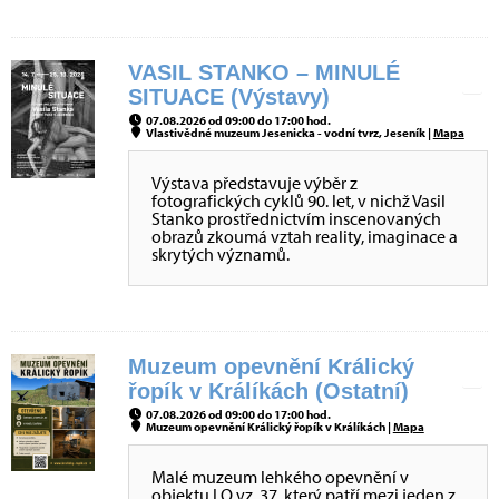
VASIL STANKO – MINULÉ
SITUACE (Výstavy)
07.08.2026 od 09:00 do 17:00 hod.
Vlastivědné muzeum Jesenicka - vodní tvrz, Jeseník |
Mapa
Výstava představuje výběr z
fotografických cyklů 90. let, v nichž Vasil
Stanko prostřednictvím inscenovaných
obrazů zkoumá vztah reality, imaginace a
skrytých významů.
Muzeum opevnění Králický
řopík v Králíkách (Ostatní)
07.08.2026 od 09:00 do 17:00 hod.
Muzeum opevnění Králický řopík v Králíkách |
Mapa
Malé muzeum lehkého opevnění v
objektu LO vz. 37, který patří mezi jeden z