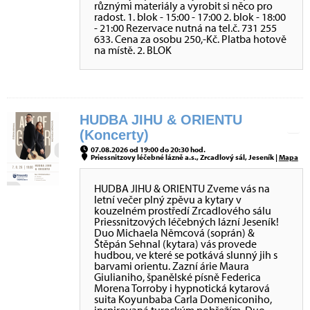
různými materiály a vyrobit si něco pro
radost. 1. blok - 15:00 - 17:00 2. blok - 18:00
- 21:00 Rezervace nutná na tel.č. 731 255
633. Cena za osobu 250,-Kč. Platba hotově
na místě. 2. BLOK
HUDBA JIHU & ORIENTU
(Koncerty)
07.08.2026 od 19:00 do 20:30 hod.
Priessnitzovy léčebné lázně a.s., Zrcadlový sál, Jeseník |
Mapa
HUDBA JIHU & ORIENTU Zveme vás na
letní večer plný zpěvu a kytary v
kouzelném prostředí Zrcadlového sálu
Priessnitzových léčebných lázní Jeseník!
Duo Michaela Němcová (soprán) &
Štěpán Sehnal (kytara) vás provede
hudbou, ve které se potkává slunný jih s
barvami orientu. Zazní árie Maura
Giulianiho, španělské písně Federica
Morena Torroby i hypnotická kytarová
suita Koyunbaba Carla Domeniconiho,