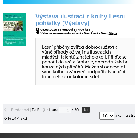
Výstava ilustrací z knihy Lesní
pohádky (Výstavy)
08.08.2026 od 08:00 do 14:00 hod.
Válečné muzeum obce Česká Ves, Česká Ves |
Mapa
Lesní příběhy, zvířecí dobrodružství a
vůně přírody ožívají na ilustracích
mladých talentů z našeho okolí. Přijďte se
ponořit do světa fantazie, dobrodružství a
kouzelných příběhů. Možná si odnesete i
svou knihu a zároveň podpoříte Nadační
fond dětské onkologie Krtek.
Předchozí
|
Další
strana
/ 30
Jdi
akcí na stra
0-16 z 471 akcí