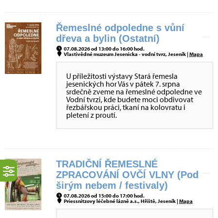
Řemeslné odpoledne s vůní
dřeva a bylin (Ostatní)
07.08.2026 od 13:00 do 16:00 hod.
Vlastivědné muzeum Jesenicka - vodní tvrz, Jeseník |
Mapa
U příležitosti výstavy Stará řemesla
jesenických hor Vás v pátek 7. srpna
srdečně zveme na řemeslné odpoledne ve
Vodní tvrzi, kde budete moci obdivovat
řezbářskou práci, tkaní na kolovratu i
pletení z proutí.
TRADIČNÍ ŘEMESLNÉ
ZPRACOVÁNÍ OVČÍ VLNY (Pod
širým nebem / festivaly)
07.08.2026 od 15:00 do 17:00 hod.
Priessnitzovy léčebné lázně a.s., Hřiště, Jeseník |
Mapa