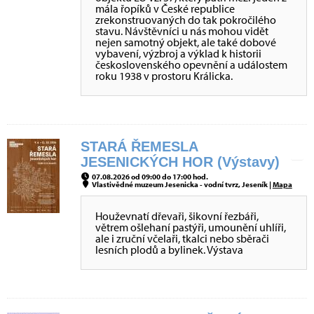
mála řopíků v České republice
zrekonstruovaných do tak pokročilého
stavu. Návštěvníci u nás mohou vidět
nejen samotný objekt, ale také dobové
vybavení, výzbroj a výklad k historii
československého opevnění a událostem
roku 1938 v prostoru Králicka.
STARÁ ŘEMESLA
JESENICKÝCH HOR (Výstavy)
07.08.2026 od 09:00 do 17:00 hod.
Vlastivědné muzeum Jesenicka - vodní tvrz, Jeseník |
Mapa
Houževnatí dřevaři, šikovní řezbáři,
větrem ošlehaní pastýři, umounění uhlíři,
ale i zruční včelaři, tkalci nebo sběrači
lesních plodů a bylinek. Výstava