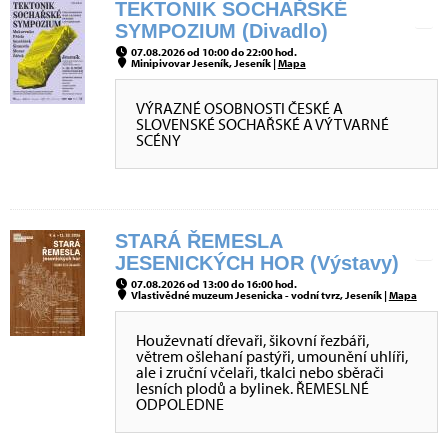
TEKTONIK SOCHAŘSKÉ
SYMPOZIUM (Divadlo)
07.08.2026 od 10:00 do 22:00 hod.
Minipivovar Jeseník, Jeseník |
Mapa
VÝRAZNÉ OSOBNOSTI ČESKÉ A
SLOVENSKÉ SOCHAŘSKÉ A VÝTVARNÉ
SCÉNY
STARÁ ŘEMESLA
JESENICKÝCH HOR (Výstavy)
07.08.2026 od 13:00 do 16:00 hod.
Vlastivědné muzeum Jesenicka - vodní tvrz, Jeseník |
Mapa
Houževnatí dřevaři, šikovní řezbáři,
větrem ošlehaní pastýři, umounění uhlíři,
ale i zruční včelaři, tkalci nebo sběrači
lesních plodů a bylinek. ŘEMESLNÉ
ODPOLEDNE