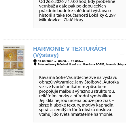
Od 26.6.2026 v 17:00 hod, kdy proběhne
vernisáž a dále pak po dobu celých
prázdnin bude ke shlédnutí výstava o
historii a také současnosti Lokálky č. 297
Mikulovice - Zlaté Hory
HARMONIE V TEXTURÁCH
(Výstavy)
07.08.2026 od 08:00 do 19:00 hod.
Priessnitzovy léčebné lázně a.s., Kavárna SOFIE, Jeseník |
Mapa
Kavárna Sofie Vás srdečně zve na výstavu
obrazů výtvarnice Jany Štolbové. Autorka
ve své tvorbě unikátním způsobem
propojuje malbu s výraznou strukturou,
reliéfními prvky a přírodní symbolikou.
Její díla nejsou určena pouze pro zrak –
skrze hluboké textury, motivy kapradin,
spirál a zemitých tónů diváka doslova
vtahují do světa hmatatelné harmonie.