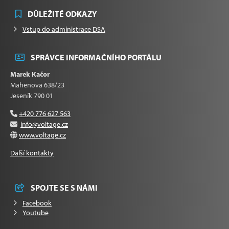
DŮLEŽITÉ ODKAZY
Vstup do administrace DSA
SPRÁVCE INFORMAČNÍHO PORTÁLU
Marek Kačor
Mahenova 638/23
Jeseník 790 01
+420 776 627 563
info@voltage.cz
www.voltage.cz
Další kontakty
SPOJTE SE S NÁMI
Facebook
Youtube