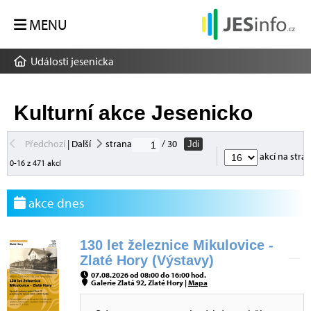
MENU
Události jesenicka
Kulturní akce Jesenicko
Předchozí
|
Další
strana
/ 30
Jdi
akcí na stra
0-16 z 471 akcí
akce dnes
130 let železnice Mikulovice -
Zlaté Hory (Výstavy)
07.08.2026 od 08:00 do 16:00 hod.
Galerie Zlatá 92, Zlaté Hory |
Mapa