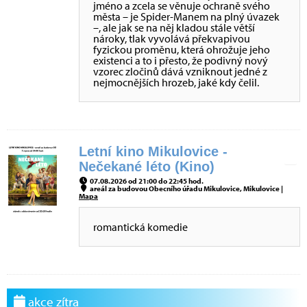
jméno a zcela se věnuje ochraně svého
města – je Spider-Manem na plný úvazek
–, ale jak se na něj kladou stále větší
nároky, tlak vyvolává překvapivou
fyzickou proměnu, která ohrožuje jeho
existenci a to i přesto, že podivný nový
vzorec zločinů dává vzniknout jedné z
nejmocnějších hrozeb, jaké kdy čelil.
Letní kino Mikulovice -
Nečekané léto (Kino)
07.08.2026 od 21:00 do 22:45 hod.
areál za budovou Obecního úřadu Mikulovice, Mikulovice |
Mapa
romantická komedie
akce zítra