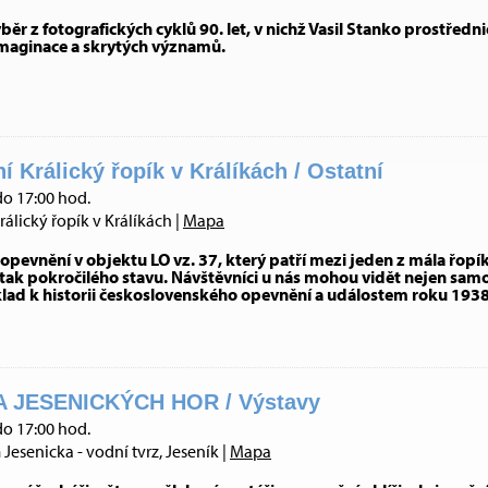
ěr z fotografických cyklů 90. let, v nichž Vasil Stanko prostřed
imaginace a skrytých významů.
Králický řopík v Králíkách / Ostatní
do 17:00 hod.
ický řopík v Králíkách |
Mapa
evnění v objektu LO vz. 37, který patří mezi jeden z mála řopík
ak pokročilého stavu. Návštěvníci u nás mohou vidět nejen samo
klad k historii československého opevnění a událostem roku 1938 
 JESENICKÝCH HOR / Výstavy
do 17:00 hod.
esenicka - vodní tvrz, Jeseník |
Mapa