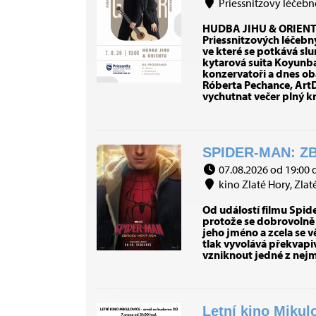
Priessnitzovy léčebné 
HUDBA JIHU & ORIENTU 
Priessnitzových léčebn
ve které se potkává slu
kytarová suita Koyunb
konzervatoři a dnes ob
Róberta Pechance, ArtD.
vychutnat večer plný k
SPIDER-MAN: ZB
07.08.2026 od 19:00 
kino Zlaté Hory, Zlat
Od událostí filmu Spid
protože se dobrovolně 
jeho jméno a zcela se v
tlak vyvolává překvapiv
vzniknout jedné z nejmo
Letní kino Mikul