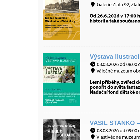
Galerie Zlatá 92, Zlat
Od 26.6.2026 v 17:00 h
historii a také současn
Výstava ilustrac
08.08.2026 od 08:00 
Válečné muzeum obce
Lesní příběhy, zvířecí 
ponořit do světa fanta
Nadační fond dětské on
VASIL STANKO –
08.08.2026 od 09:00 
Vlastivědné muzeum J