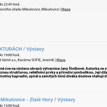
do 22:45 hod.
ecního úřadu Mikulovice, Mikulovice |
Mapa
XTURÁCH / Výstavy
do 19:00 hod.
 lázně a.s., Kavárna SOFIE, Jeseník |
Mapa
čně zve na výstavu obrazů výtvarnice Jany Štolbové. Autorka ve
nou strukturou, reliéfními prvky a přírodní symbolikou. Její díl
 motivy kapradin, spirál a zemitých tónů diváka doslova vtahují 
 Mikulovice - Zlaté Hory / Výstavy
do 13:00 hod.