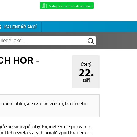
Vstup do administrace akcí
KALENDÁŘ AKCÍ
H HOR -
úterý
22.
září
nění uhlíři, ale i zruční včelaři, tkalci nebo
jrůznějšími způsoby. Přijměte vřelé pozvání k
aniklého světa starých horalů zpod Pradědu…