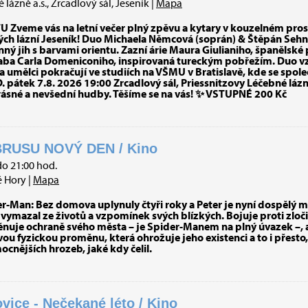
lázně a.s., Zrcadlový sál, Jeseník |
Mapa
Zveme vás na letní večer plný zpěvu a kytary v kouzelném pros
ých lázní Jeseník! Duo Michaela Němcová (soprán) & Štěpán Sehn
nný jih s barvami orientu. Zazní árie Maura Giulianiho, španělsk
aba Carla Domeniconiho, inspirovaná tureckým pobřežím. Duo vz
a umělci pokračují ve studiích na VŠMU v Bratislavě, kde se spol
 pátek 7.8. 2026 19:00 Zrcadlový sál, Priessnitzovy Léčebné lázn
rásné a nevšední hudby. Těšíme se na vás! ✨ VSTUPNÉ 200 Kč
RUSU NOVÝ DEN / Kino
do 21:00 hod.
é Hory |
Mapa
er-Man: Bez domova uplynuly čtyři roky a Peter je nyní dospělý m
vymazal ze životů a vzpomínek svých blízkých. Bojuje proti zloč
ěnuje ochraně svého města – je Spider-Manem na plný úvazek –, ale
ou fyzickou proměnu, která ohrožuje jeho existenci a to i přesto
cnějších hrozeb, jaké kdy čelil.
ovice - Nečekané léto / Kino