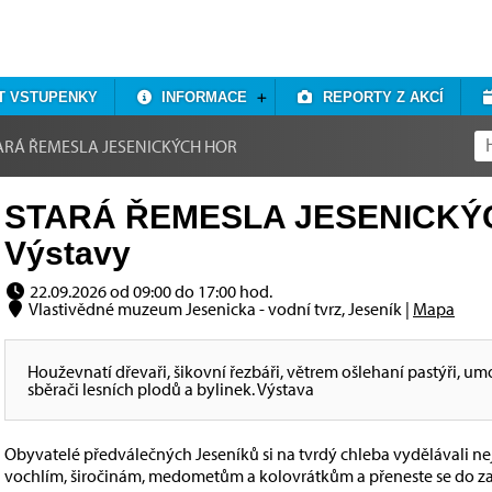
T VSTUPENKY
INFORMACE
REPORTY Z AKCÍ
ARÁ ŘEMESLA JESENICKÝCH HOR
STARÁ ŘEMESLA JESENICKÝC
Výstavy
22.09.2026 od 09:00 do 17:00 hod.
Vlastivědné muzeum Jesenicka - vodní tvrz, Jeseník |
Mapa
Houževnatí dřevaři, šikovní řezbáři, větrem ošlehaní pastýři, umou
sběrači lesních plodů a bylinek. Výstava
Obyvatelé předválečných Jeseníků si na tvrdý chleba vydělávali ne
vochlím, širočinám, medometům a kolovrátkům a přeneste se do z