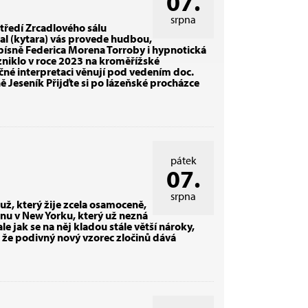
07.
srpna
tředí Zrcadlového sálu
al (kytara) vás provede hudbou,
é písně Federica Morena Torroby i hypnotická
niklo v roce 2023 na kroměřížské
ečné interpretaci věnují pod vedením doc.
ě Jeseník Přijďte si po lázeňské procházce
pátek
07.
srpna
už, který žije zcela osamoceně,
inu v New Yorku, který už nezná
 jak se na něj kladou stále větší nároky,
, že podivný nový vzorec zločinů dává