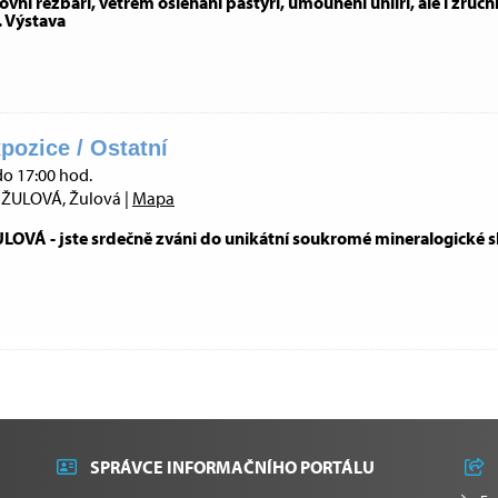
vní řezbáři, větrem ošlehaní pastýři, umounění uhlíři, ale i zruční
. Výstava
pozice / Ostatní
do 17:00 hod.
ŽULOVÁ, Žulová |
Mapa
VÁ - jste srdečně zváni do unikátní soukromé mineralogické s
SPRÁVCE INFORMAČNÍHO PORTÁLU