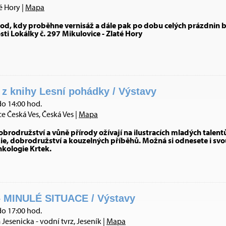
é Hory |
Mapa
od, kdy proběhne vernisáž a dále pak po dobu celých prázdnin b
osti Lokálky č. 297 Mikulovice - Zlaté Hory
í z knihy Lesní pohádky / Výstavy
do 14:00 hod.
 Česká Ves, Česká Ves |
Mapa
dobrodružství a vůně přírody ožívají na ilustracích mladých talentů
zie, dobrodružství a kouzelných příběhů. Možná si odnesete i sv
kologie Krtek.
 MINULÉ SITUACE / Výstavy
do 17:00 hod.
esenicka - vodní tvrz, Jeseník |
Mapa