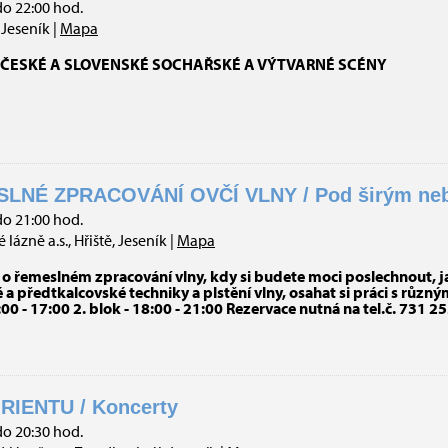
do 22:00 hod.
Jeseník |
Mapa
ČESKÉ A SLOVENSKÉ SOCHAŘSKÉ A VÝTVARNÉ SCÉNY
LNÉ ZPRACOVÁNÍ OVČÍ VLNY / Pod širým nebe
do 21:00 hod.
lázně a.s., Hřiště, Jeseník |
Mapa
 o řemeslném zpracování vlny, kdy si budete moci poslechnout, j
 a předtkalcovské techniky a plstění vlny, osahat si práci s různým
5:00 - 17:00 2. blok - 18:00 - 21:00 Rezervace nutná na tel.č. 731
RIENTU / Koncerty
do 20:30 hod.