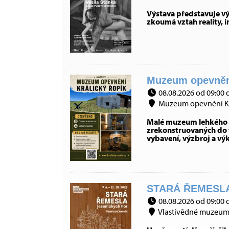
Výstava představuje výb
zkoumá vztah reality, 
Muzeum opevnění 
08.08.2026 od 09:00 
Muzeum opevnění Král
Malé muzeum lehkého op
zrekonstruovaných do t
vybavení, výzbroj a vý
STARÁ ŘEMESLA
08.08.2026 od 09:00 
Vlastivědné muzeum J