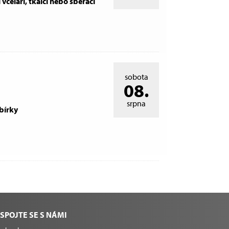
 včelaři, tkalci nebo sběrači
sobota
08.
srpna
bírky
SPOJTE SE S NÁMI