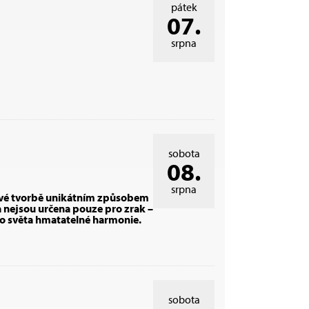
pátek
07.
srpna
sobota
08.
srpna
 své tvorbě unikátním způsobem
a nejsou určena pouze pro zrak –
do světa hmatatelné harmonie.
sobota