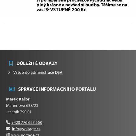
plný krásné a nevšední hudby. Těšíme se na
vás! ✨ VSTUPNÉ 200 Kč
DŮLEŽITÉ ODKAZY
Vstup do administrace DSA
SPRÁVCE INFORMAČNÍHO PORTÁLU
Marek Kačor
Mahenova 638/23
Jeseník 790 01
+420 776 627 563
info@voltage.cz
www.voltage.cz