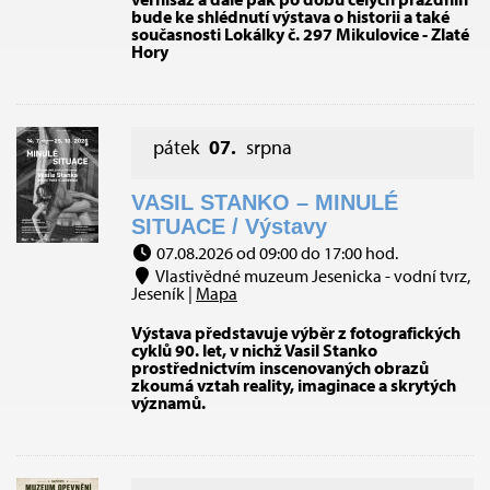
bude ke shlédnutí výstava o historii a také
současnosti Lokálky č. 297 Mikulovice - Zlaté
Hory
pátek
07.
srpna
VASIL STANKO – MINULÉ
SITUACE / Výstavy
07.08.2026 od 09:00 do 17:00 hod.
Vlastivědné muzeum Jesenicka - vodní tvrz,
Jeseník |
Mapa
Výstava představuje výběr z fotografických
cyklů 90. let, v nichž Vasil Stanko
prostřednictvím inscenovaných obrazů
zkoumá vztah reality, imaginace a skrytých
významů.