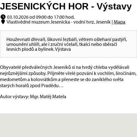
JESENICKÝCH HOR - Výstavy
03.10.2026 od 09:00 do 17:00 hod.
Vlastivědné muzeum Jesenicka - vodní tvrz, Jeseník |
Mapa
Houževnatí dřevaři, šikovní řezbáři, větrem ošlehaní pastýři,
umounění uhlíři, ale i zruční včelaři, tkalci nebo sběrači
lesních plodů a bylinek. Výstava
Obyvatelé předválečných Jeseníků si na tvrdý chleba vydělávali
nejrůznějšími způsoby. Přijměte vřelé pozvání k vochlím, širočinám,
medometům a kolovrátkům a přeneste se do zaniklého světa
starých horalů zpod Pradědu…
Autor výstavy: Mgr. Matěj Matela