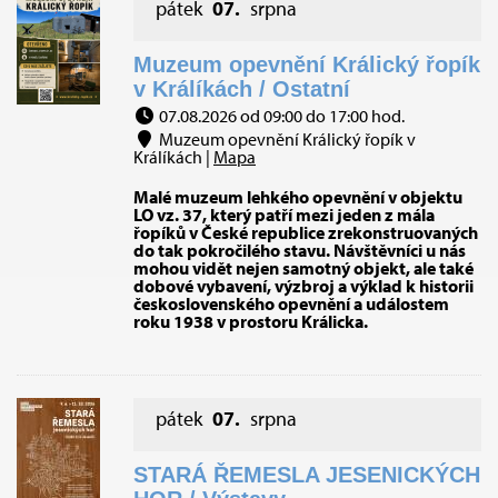
pátek
07.
srpna
Muzeum opevnění Králický řopík
v Králíkách / Ostatní
07.08.2026 od 09:00 do 17:00 hod.
Muzeum opevnění Králický řopík v
Králíkách |
Mapa
Malé muzeum lehkého opevnění v objektu
LO vz. 37, který patří mezi jeden z mála
řopíků v České republice zrekonstruovaných
do tak pokročilého stavu. Návštěvníci u nás
mohou vidět nejen samotný objekt, ale také
dobové vybavení, výzbroj a výklad k historii
československého opevnění a událostem
roku 1938 v prostoru Králicka.
pátek
07.
srpna
STARÁ ŘEMESLA JESENICKÝCH