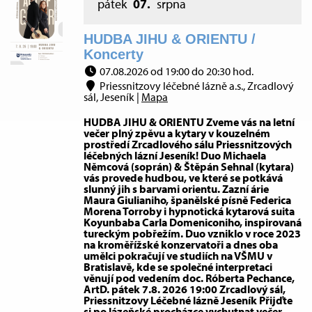
pátek
07.
srpna
HUDBA JIHU & ORIENTU /
Koncerty
07.08.2026 od 19:00 do 20:30 hod.
Priessnitzovy léčebné lázně a.s., Zrcadlový
sál, Jeseník |
Mapa
HUDBA JIHU & ORIENTU Zveme vás na letní
večer plný zpěvu a kytary v kouzelném
prostředí Zrcadlového sálu Priessnitzových
léčebných lázní Jeseník! Duo Michaela
Němcová (soprán) & Štěpán Sehnal (kytara)
vás provede hudbou, ve které se potkává
slunný jih s barvami orientu. Zazní árie
Maura Giulianiho, španělské písně Federica
Morena Torroby i hypnotická kytarová suita
Koyunbaba Carla Domeniconiho, inspirovaná
tureckým pobřežím. Duo vzniklo v roce 2023
na kroměřížské konzervatoři a dnes oba
umělci pokračují ve studiích na VŠMU v
Bratislavě, kde se společné interpretaci
věnují pod vedením doc. Róberta Pechance,
ArtD. pátek 7.8. 2026 19:00 Zrcadlový sál,
Priessnitzovy Léčebné lázně Jeseník Přijďte
si po lázeňské procházce vychutnat večer