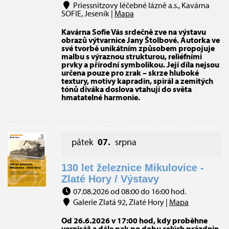
Priessnitzovy léčebné lázně a.s., Kavárna
SOFIE, Jeseník |
Mapa
Kavárna Sofie Vás srdečně zve na výstavu
obrazů výtvarnice Jany Štolbové. Autorka ve
své tvorbě unikátním způsobem propojuje
malbu s výraznou strukturou, reliéfními
prvky a přírodní symbolikou. Její díla nejsou
určena pouze pro zrak – skrze hluboké
textury, motivy kapradin, spirál a zemitých
tónů diváka doslova vtahují do světa
hmatatelné harmonie.
pátek
07.
srpna
130 let železnice Mikulovice -
Zlaté Hory / Výstavy
07.08.2026 od 08:00 do 16:00 hod.
Galerie Zlatá 92, Zlaté Hory |
Mapa
Od 26.6.2026 v 17:00 hod, kdy proběhne
vernisáž a dále pak po dobu celých prázdnin