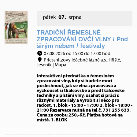
pátek
07.
srpna
TRADIČNÍ ŘEMESLNÉ
ZPRACOVÁNÍ OVČÍ VLNY / Pod
širým nebem / festivaly
07.08.2026 od 15:00 do 17:00 hod.
Priessnitzovy léčebné lázně a.s., Hřiště,
Jeseník |
Mapa
Interaktivní přednáška o řemeslném
zpracování vlny, kdy si budete moci
poslechnout, jak se vlna zpracovává a
vyzkoušet si tkalcovské a předtkalcovské
techniky a plstění vlny, osahat si práci s
různými materiály a vyrobit si něco pro
radost. 1. blok - 15:00 - 17:00 2. blok - 18:00 -
21:00 Rezervace nutná na tel.č. 731 255 633.
Cena za osobu 250,-Kč. Platba hotově na
místě. 1. BLOK