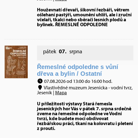
Houževnatí dřevaři, šikovní řezbáři, větrem
ošlehaní pastýři, umounění uhlíři, ale i zruční
včelaři, tkalci nebo sběrači lesních plodů a
bylinek. ŘEMESLNÉ ODPOLEDNE
pátek
07.
srpna
Řemeslné odpoledne s vůní
dřeva a bylin / Ostatní
07.08.2026 od 13:00 do 16:00 hod.
Vlastivědné muzeum Jesenicka - vodní tvrz,
Jeseník |
Mapa
U příležitosti výstavy Stará řemesla
jesenických hor Vás v pátek 7. srpna srdečně
zveme na řemeslné odpoledne ve Vodní
tvrzi, kde budete moci obdivovat
řezbářskou práci, tkaní na kolovratu i pletení
z proutí.