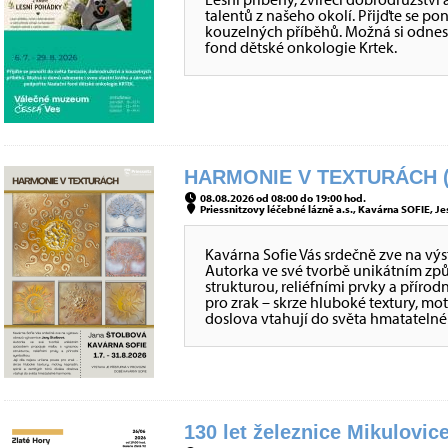
talentů z našeho okolí. Přijďte se po
kouzelných příběhů. Možná si odnes
fond dětské onkologie Krtek.
HARMONIE V TEXTURÁCH (
08.08.2026 od 08:00 do 19:00 hod.
Priessnitzovy léčebné lázně a.s., Kavárna SOFIE, Je
Kavárna Sofie Vás srdečně zve na vý
Autorka ve své tvorbě unikátním z
strukturou, reliéfními prvky a přírod
pro zrak – skrze hluboké textury, mo
doslova vtahují do světa hmatateln
130 let železnice Mikulovice