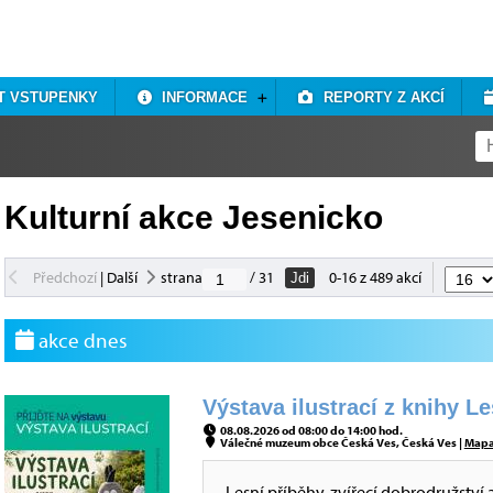
T VSTUPENKY
INFORMACE
REPORTY Z AKCÍ
Kulturní akce Jesenicko
Předchozí
|
Další
strana
/ 31
0-16 z 489 akcí
Jdi
akce dnes
Výstava ilustrací z knihy L
08.08.2026 od 08:00 do 14:00 hod.
Válečné muzeum obce Česká Ves, Česká Ves |
Map
Lesní příběhy, zvířecí dobrodružství 