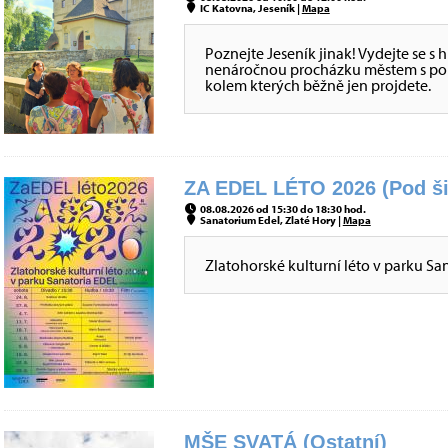
IC Katovna, Jeseník |
Mapa
Poznejte Jeseník jinak! Vydejte se s
nenáročnou procházku městem s pou
kolem kterých běžně jen projdete.
ZA EDEL LÉTO 2026 (Pod ši
08.08.2026 od 15:30 do 18:30 hod.
Sanatorium Edel, Zlaté Hory |
Mapa
Zlatohorské kulturní léto v parku San
MŠE SVATÁ (Ostatní)