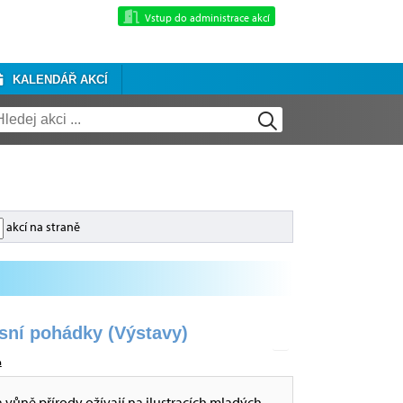
Vstup do administrace akcí
KALENDÁŘ AKCÍ
akcí na straně
esní pohádky (Výstavy)
a
a vůně přírody ožívají na ilustracích mladých