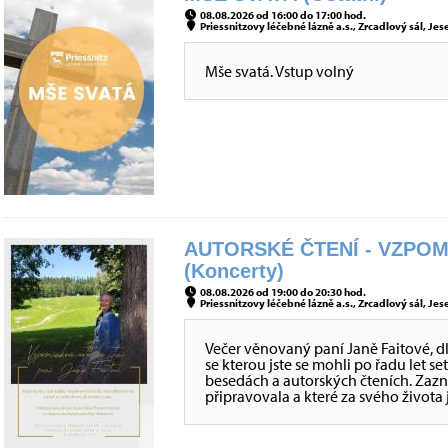
08.08.2026 od 16:00 do 17:00 hod.
Priessnitzovy léčebné lázně a.s., Zrcadlový sál, Jes
Mše svatá. Vstup volný
AUTORSKÉ ČTENÍ - VZPOM
(Koncerty)
08.08.2026 od 19:00 do 20:30 hod.
Priessnitzovy léčebné lázně a.s., Zrcadlový sál, Jes
Večer věnovaný paní Janě Faitové, dl
se kterou jste se mohli po řadu let s
besedách a autorských čteních. Zazní 
připravovala a které za svého života j