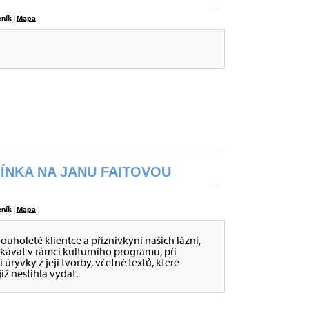
eník |
Mapa
ÍNKA NA JANU FAITOVOU
eník |
Mapa
ouholeté klientce a příznivkyni našich lázní,
etkávat v rámci kulturního programu, při
úryvky z její tvorby, včetně textů, které
iž nestihla vydat.