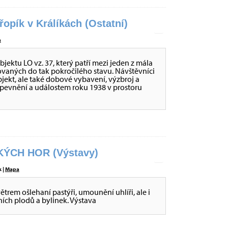
opík v Králíkách (Ostatní)
a
ktu LO vz. 37, který patří mezi jeden z mála
ovaných do tak pokročilého stavu. Návštěvníci
ekt, ale také dobové vybavení, výzbroj a
opevnění a událostem roku 1938 v prostoru
ÝCH HOR (Výstavy)
 |
Mapa
větrem ošlehaní pastýři, umounění uhlíři, ale i
sních plodů a bylinek. Výstava