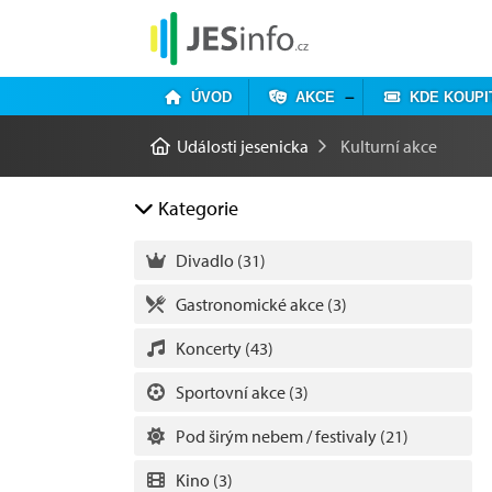
ÚVOD
AKCE
KDE KOUPI
Události jesenicka
Kulturní akce
Kategorie
Divadlo
(31)
Gastronomické akce
(3)
Koncerty
(43)
Sportovní akce
(3)
Pod širým nebem / festivaly
(21)
Kino
(3)