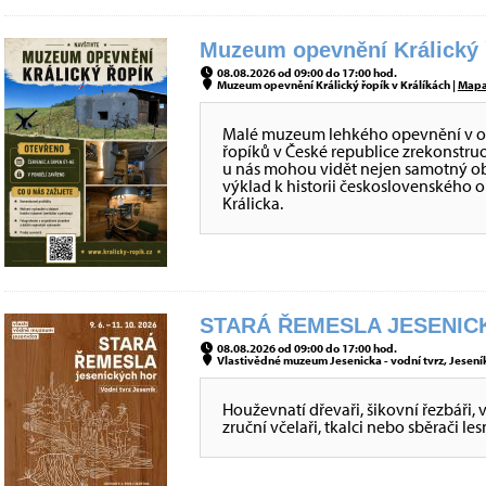
Muzeum opevnění Králický ř
08.08.2026 od 09:00 do 17:00 hod.
Muzeum opevnění Králický řopík v Králíkách |
Map
Malé muzeum lehkého opevnění v obje
řopíků v České republice zrekonstru
u nás mohou vidět nejen samotný obj
výklad k historii československého 
Králicka.
STARÁ ŘEMESLA JESENICK
08.08.2026 od 09:00 do 17:00 hod.
Vlastivědné muzeum Jesenicka - vodní tvrz, Jeseník
Houževnatí dřevaři, šikovní řezbáři, 
zruční včelaři, tkalci nebo sběrači le