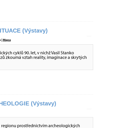
ITUACE (Výstavy)
 |
Mapa
ckých cyklů 90. let, v nichž Vasil Stanko
ů zkoumá vztah reality, imaginace a skrytých
EOLOGIE (Výstavy)
i regionu prostřednictvím archeologických