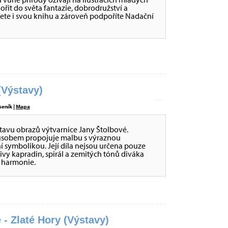
nořit do světa fantazie, dobrodružství a
ete i svou knihu a zároveň podpoříte Nadační
Výstavy)
seník |
Mapa
stavu obrazů výtvarnice Jany Štolbové.
působem propojuje malbu s výraznou
ní symbolikou. Její díla nejsou určena pouze
tivy kapradin, spirál a zemitých tónů diváka
é harmonie.
 - Zlaté Hory (Výstavy)