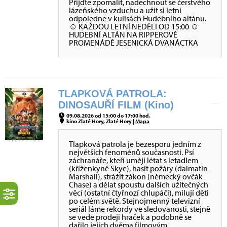
Přijďte zpomalit, nadechnout se čerstvého
lázeňského vzduchu a užít si letní
odpoledne v kulisách Hudebního altánu.
☺ KAŽDOU LETNÍ NEDĚLI OD 15:00 ☺
HUDEBNÍ ALTÁN NA RIPPEROVĚ
PROMENÁDĚ JESENICKÁ DVANÁCTKA
TLAPKOVÁ PATROLA:
DINOSAUŘÍ FILM (Kino)
09.08.2026 od 15:00 do 17:00 hod.
kino Zlaté Hory, Zlaté Hory |
Mapa
Tlapková patrola je bezesporu jedním z
největších fenoménů současnosti. Psí
záchranáře, kteří umějí létat s letadlem
(kříženkyně Skye), hasit požáry (dalmatin
Marshall), strážit zákon (německý ovčák
Chase) a dělat spoustu dalších užitečných
věcí (ostatní čtyřnozí chlupáči), milují děti
po celém světě. Stejnojmenný televizní
seriál láme rekordy ve sledovanosti, stejně
se vede prodeji hraček a podobně se
dařilo jejich dvěma filmovým