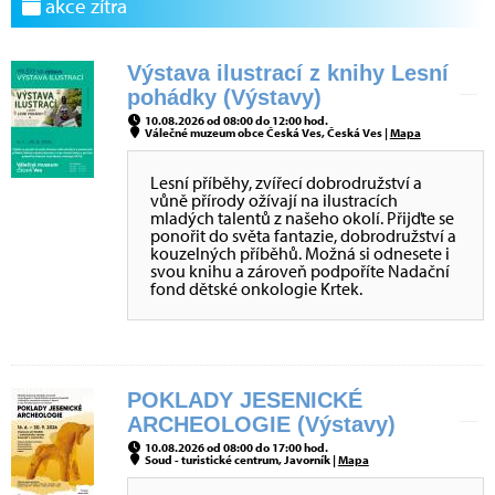
akce zítra
Výstava ilustrací z knihy Lesní
pohádky (Výstavy)
10.08.2026 od 08:00 do 12:00 hod.
Válečné muzeum obce Česká Ves, Česká Ves |
Mapa
Lesní příběhy, zvířecí dobrodružství a
vůně přírody ožívají na ilustracích
mladých talentů z našeho okolí. Přijďte se
ponořit do světa fantazie, dobrodružství a
kouzelných příběhů. Možná si odnesete i
svou knihu a zároveň podpoříte Nadační
fond dětské onkologie Krtek.
POKLADY JESENICKÉ
ARCHEOLOGIE (Výstavy)
10.08.2026 od 08:00 do 17:00 hod.
Soud - turistické centrum, Javorník |
Mapa