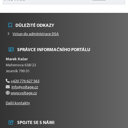
DŮLEŽITÉ ODKAZY
Vstup do administrace DSA
SPRÁVCE INFORMAČNÍHO PORTÁLU
Marek Kačor
Mahenova 638/23
Jeseník 790 01
+420 776 627 563
info@voltage.cz
www.voltage.cz
Další kontakty
SPOJTE SE S NÁMI