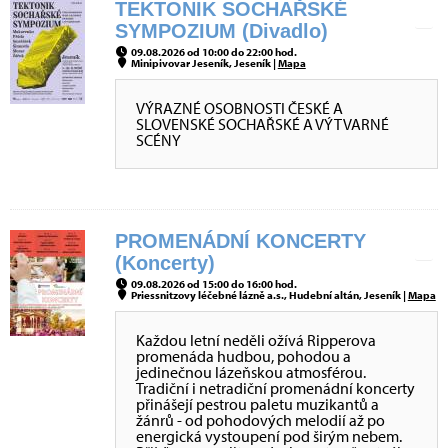
TEKTONIK SOCHAŘSKÉ
SYMPOZIUM (Divadlo)
09.08.2026 od 10:00 do 22:00 hod.
Minipivovar Jeseník, Jeseník |
Mapa
VÝRAZNÉ OSOBNOSTI ČESKÉ A
SLOVENSKÉ SOCHAŘSKÉ A VÝTVARNÉ
SCÉNY
PROMENÁDNÍ KONCERTY
(Koncerty)
09.08.2026 od 15:00 do 16:00 hod.
Priessnitzovy léčebné lázně a.s., Hudební altán, Jeseník |
Mapa
Každou letní neděli ožívá Ripperova
promenáda hudbou, pohodou a
jedinečnou lázeňskou atmosférou.
Tradiční i netradiční promenádní koncerty
přinášejí pestrou paletu muzikantů a
žánrů - od pohodových melodií až po
energická vystoupení pod širým nebem.