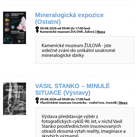
Mineralogická expozice
(Ostatní)
09.08.2026 od 09:00 do 17:00 hod.
Kamenické muzeum ŽULOVÁ, Žulová |
Mapa
Kamenické muzeum ŽULOVÁ - jste
srdečně zváni do unikátní soukromé
mineralogické sbírky
VASIL STANKO – MINULÉ
SITUACE (Výstavy)
09.08.2026 od 09:00 do 17:00 hod.
Vlastivědné muzeum Jesenicka - vodní tvrz, Jeseník |
Mapa
Výstava představuje výběr z
fotografických cyklů 90. let, v nichž Vasil
Stanko prostřednictvím inscenovaných
obrazů zkoumá vztah reality, imaginace a
skrytých významů.