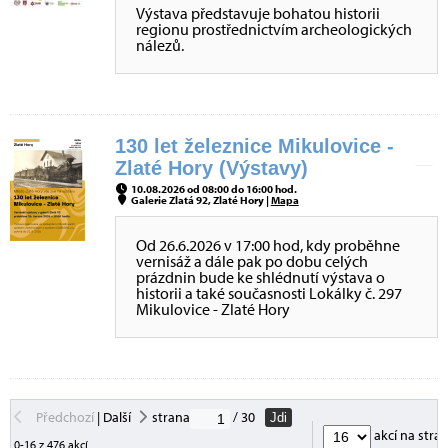
Výstava představuje bohatou historii
regionu prostřednictvím archeologických
nálezů.
130 let železnice Mikulovice -
Zlaté Hory (Výstavy)
10.08.2026 od 08:00 do 16:00 hod.
Galerie Zlatá 92, Zlaté Hory |
Mapa
Od 26.6.2026 v 17:00 hod, kdy proběhne
vernisáž a dále pak po dobu celých
prázdnin bude ke shlédnutí výstava o
historii a také současnosti Lokálky č. 297
Mikulovice - Zlaté Hory
Předchozí
|
Další
strana
/ 30
Jdi
akcí na stra
0-16 z 476 akcí