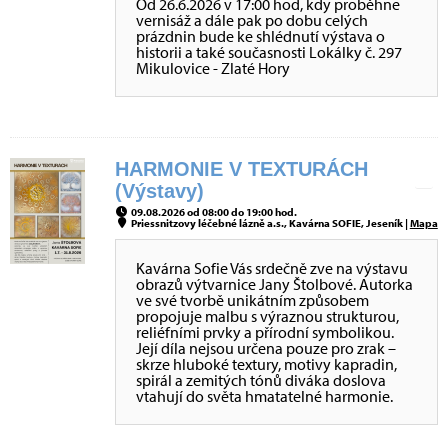
Od 26.6.2026 v 17:00 hod, kdy proběhne
vernisáž a dále pak po dobu celých
prázdnin bude ke shlédnutí výstava o
historii a také současnosti Lokálky č. 297
Mikulovice - Zlaté Hory
HARMONIE V TEXTURÁCH
(Výstavy)
09.08.2026 od 08:00 do 19:00 hod.
Priessnitzovy léčebné lázně a.s., Kavárna SOFIE, Jeseník |
Mapa
Kavárna Sofie Vás srdečně zve na výstavu
obrazů výtvarnice Jany Štolbové. Autorka
ve své tvorbě unikátním způsobem
propojuje malbu s výraznou strukturou,
reliéfními prvky a přírodní symbolikou.
Její díla nejsou určena pouze pro zrak –
skrze hluboké textury, motivy kapradin,
spirál a zemitých tónů diváka doslova
vtahují do světa hmatatelné harmonie.