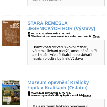
STARÁ ŘEMESLA
JESENICKÝCH HOR (Výstavy)
09.08.2026 od 09:00 do 17:00 hod.
Vlastivědné muzeum Jesenicka - vodní tvrz, Jeseník |
Mapa
Houževnatí dřevaři, šikovní řezbáři,
větrem ošlehaní pastýři, umounění uhlíři,
ale i zruční včelaři, tkalci nebo sběrači
lesních plodů a bylinek. Výstava
Muzeum opevnění Králický
řopík v Králíkách (Ostatní)
09.08.2026 od 09:00 do 17:00 hod.
Muzeum opevnění Králický řopík v Králíkách |
Mapa
Malé muzeum lehkého opevnění v