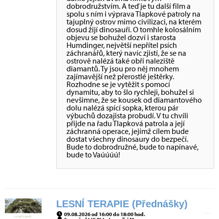
dobrodružstvím. A teď je tu další film a
spolu s ním i výprava Tlapkové patroly na
tajuplný ostrov mimo civilizaci, na kterém
dosud žijí dinosauři. O tomhle kolosálním
objevu se bohužel dozví i starosta
Humdinger, největší nepřítel psích
záchranářů, který navíc zjistí, že se na
ostrově nalézá také obří naleziště
diamantů. Ty jsou pro něj mnohem
zajímavější než přerostlé ještěrky.
Rozhodne se je vytěžit s pomocí
dynamitu, aby to šlo rychleji, bohužel si
nevšimne, že se kousek od diamantového
dolu nalézá spící sopka, kterou pár
výbuchů dozajista probudí. V tu chvíli
přijde na řadu Tlapková patrola a její
záchranná operace, jejímž cílem bude
dostat všechny dinosaury do bezpečí.
Bude to dobrodružné, bude to napínavé,
bude to Vaúúúú!
LESNÍ TERAPIE (Přednášky)
09.08.2026 od 16:00 do 18:00 hod.