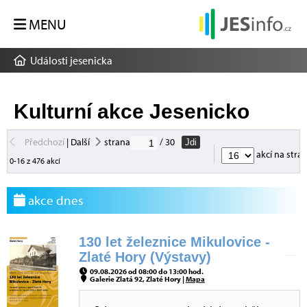
MENU
Události jesenicka
Kulturní akce Jesenicko
Předchozí
|
Další
strana
/ 30
Jdi
akcí na stra
0-16 z 476 akcí
akce dnes
130 let železnice Mikulovice -
Zlaté Hory (Výstavy)
09.08.2026 od 08:00 do 13:00 hod.
Galerie Zlatá 92, Zlaté Hory |
Mapa