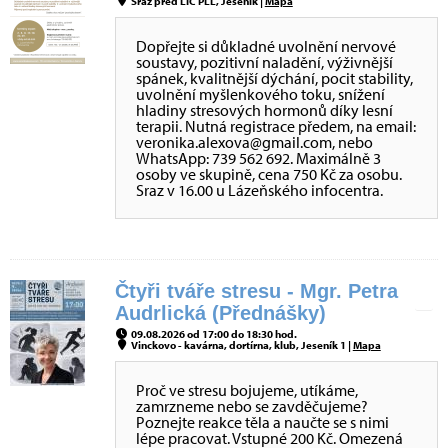
Sraz před LIC PLL, Jeseník |
Mapa
Dopřejte si důkladné uvolnění nervové
soustavy, pozitivní naladění, výživnější
spánek, kvalitnější dýchání, pocit stability,
uvolnění myšlenkového toku, snížení
hladiny stresových hormonů díky lesní
terapii. Nutná registrace předem, na email:
veronika.alexova@gmail.com, nebo
WhatsApp: 739 562 692. Maximálně 3
osoby ve skupině, cena 750 Kč za osobu.
Sraz v 16.00 u Lázeňského infocentra.
Čtyři tváře stresu - Mgr. Petra
Audrlická (Přednášky)
09.08.2026 od 17:00 do 18:30 hod.
Vinckovo - kavárna, dortírna, klub, Jeseník 1 |
Mapa
Proč ve stresu bojujeme, utíkáme,
zamrzneme nebo se zavděčujeme?
Poznejte reakce těla a naučte se s nimi
lépe pracovat. Vstupné 200 Kč. Omezená