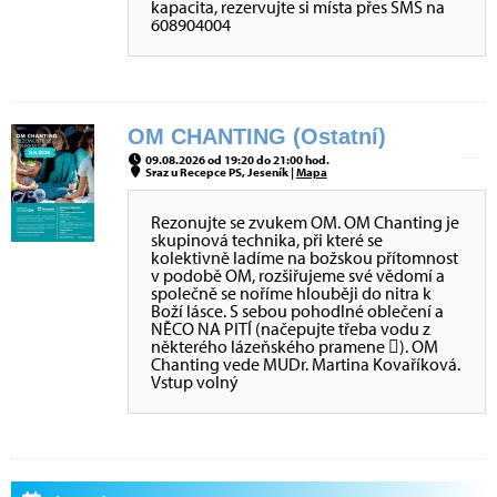
kapacita, rezervujte si místa přes SMS na
608904004
OM CHANTING (Ostatní)
09.08.2026 od 19:20 do 21:00 hod.
Sraz u Recepce PS, Jeseník |
Mapa
Rezonujte se zvukem OM. OM Chanting je
skupinová technika, při které se
kolektivně ladíme na božskou přítomnost
v podobě OM, rozšiřujeme své vědomí a
společně se noříme hlouběji do nitra k
Boží lásce. S sebou pohodlné oblečení a
NĚCO NA PITÍ (načepujte třeba vodu z
některého lázeňského pramene ). OM
Chanting vede MUDr. Martina Kovaříková.
Vstup volný