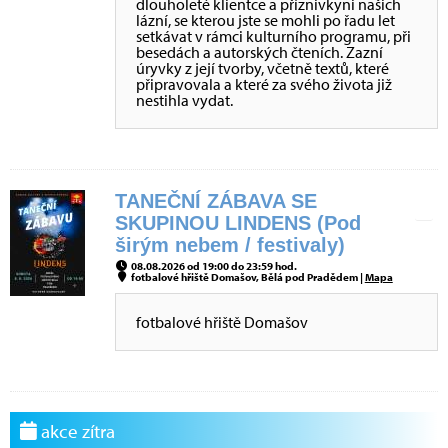
dlouholeté klientce a příznivkyni našich
lázní, se kterou jste se mohli po řadu let
setkávat v rámci kulturního programu, při
besedách a autorských čteních. Zazní
úryvky z její tvorby, včetně textů, které
připravovala a které za svého života již
nestihla vydat.
TANEČNÍ ZÁBAVA SE
SKUPINOU LINDENS (Pod
širým nebem / festivaly)
08.08.2026 od 19:00 do 23:59 hod.
fotbalové hřiště Domašov, Bělá pod Pradědem |
Mapa
fotbalové hřiště Domašov
akce zítra