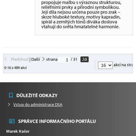
propojuje malbu s výraznou strukturou,
reliéfními prvky a přírodní symbolikou.
Její díla nejsou určena pouze pro zrak –
skrze hluboké textury, motivy kapradin,
spirál a zemitých tónů diváka doslova
vtahují do světa hmatatelné harmonie.
Předchozí
|
Další
strana
/ 31
Jdi
akcí na stra
0-16 z 489 akcí
DŮLEŽITÉ ODKAZY
Vstup do administrace DSA
SPRÁVCE INFORMAČNÍHO PORTÁLU
Marek Kačor