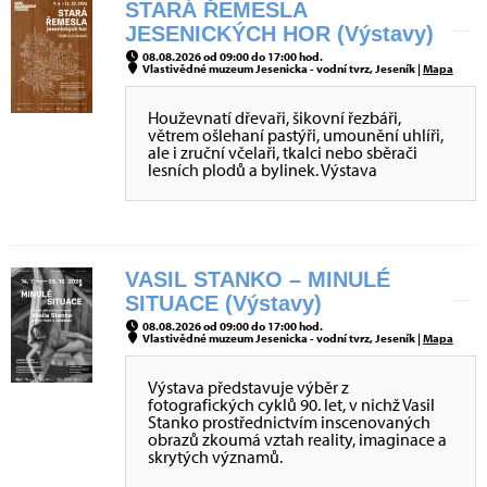
STARÁ ŘEMESLA
JESENICKÝCH HOR (Výstavy)
08.08.2026 od 09:00 do 17:00 hod.
Vlastivědné muzeum Jesenicka - vodní tvrz, Jeseník |
Mapa
Houževnatí dřevaři, šikovní řezbáři,
větrem ošlehaní pastýři, umounění uhlíři,
ale i zruční včelaři, tkalci nebo sběrači
lesních plodů a bylinek. Výstava
VASIL STANKO – MINULÉ
SITUACE (Výstavy)
08.08.2026 od 09:00 do 17:00 hod.
Vlastivědné muzeum Jesenicka - vodní tvrz, Jeseník |
Mapa
Výstava představuje výběr z
fotografických cyklů 90. let, v nichž Vasil
Stanko prostřednictvím inscenovaných
obrazů zkoumá vztah reality, imaginace a
skrytých významů.