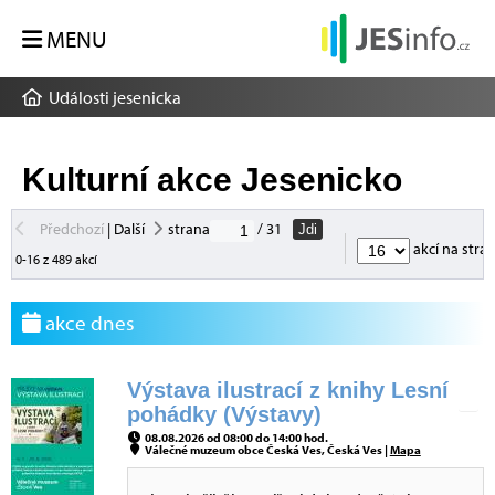
MENU
Události jesenicka
Kulturní akce Jesenicko
Předchozí
|
Další
strana
/ 31
Jdi
akcí na stra
0-16 z 489 akcí
akce dnes
Výstava ilustrací z knihy Lesní
pohádky (Výstavy)
08.08.2026 od 08:00 do 14:00 hod.
Válečné muzeum obce Česká Ves, Česká Ves |
Mapa