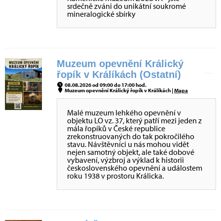
srdečně zváni do unikátní soukromé
mineralogické sbírky
Muzeum opevnění Králický
řopík v Králíkách (Ostatní)
08.08.2026 od 09:00 do 17:00 hod.
Muzeum opevnění Králický řopík v Králíkách |
Mapa
Malé muzeum lehkého opevnění v
objektu LO vz. 37, který patří mezi jeden z
mála řopíků v České republice
zrekonstruovaných do tak pokročilého
stavu. Návštěvníci u nás mohou vidět
nejen samotný objekt, ale také dobové
vybavení, výzbroj a výklad k historii
československého opevnění a událostem
roku 1938 v prostoru Králicka.