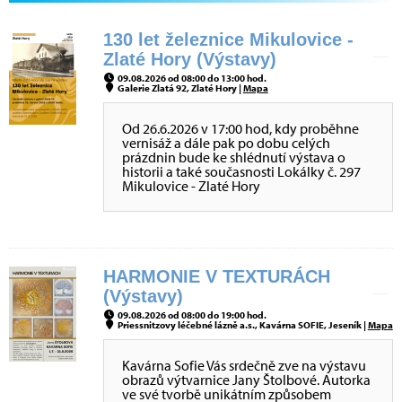
130 let železnice Mikulovice -
Zlaté Hory (Výstavy)
09.08.2026 od 08:00 do 13:00 hod.
Galerie Zlatá 92, Zlaté Hory |
Mapa
Od 26.6.2026 v 17:00 hod, kdy proběhne
vernisáž a dále pak po dobu celých
prázdnin bude ke shlédnutí výstava o
historii a také současnosti Lokálky č. 297
Mikulovice - Zlaté Hory
HARMONIE V TEXTURÁCH
(Výstavy)
09.08.2026 od 08:00 do 19:00 hod.
Priessnitzovy léčebné lázně a.s., Kavárna SOFIE, Jeseník |
Mapa
Kavárna Sofie Vás srdečně zve na výstavu
obrazů výtvarnice Jany Štolbové. Autorka
ve své tvorbě unikátním způsobem