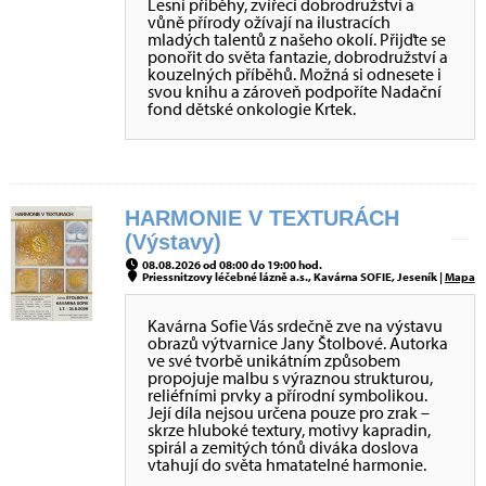
Lesní příběhy, zvířecí dobrodružství a
vůně přírody ožívají na ilustracích
mladých talentů z našeho okolí. Přijďte se
ponořit do světa fantazie, dobrodružství a
kouzelných příběhů. Možná si odnesete i
svou knihu a zároveň podpoříte Nadační
fond dětské onkologie Krtek.
HARMONIE V TEXTURÁCH
(Výstavy)
08.08.2026 od 08:00 do 19:00 hod.
Priessnitzovy léčebné lázně a.s., Kavárna SOFIE, Jeseník |
Mapa
Kavárna Sofie Vás srdečně zve na výstavu
obrazů výtvarnice Jany Štolbové. Autorka
ve své tvorbě unikátním způsobem
propojuje malbu s výraznou strukturou,
reliéfními prvky a přírodní symbolikou.
Její díla nejsou určena pouze pro zrak –
skrze hluboké textury, motivy kapradin,
spirál a zemitých tónů diváka doslova
vtahují do světa hmatatelné harmonie.