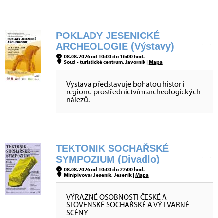
POKLADY JESENICKÉ
ARCHEOLOGIE (Výstavy)
08.08.2026 od 10:00 do 16:00 hod.
Soud - turistické centrum, Javorník |
Mapa
Výstava představuje bohatou historii
regionu prostřednictvím archeologických
nálezů.
TEKTONIK SOCHAŘSKÉ
SYMPOZIUM (Divadlo)
08.08.2026 od 10:00 do 22:00 hod.
Minipivovar Jeseník, Jeseník |
Mapa
VÝRAZNÉ OSOBNOSTI ČESKÉ A
SLOVENSKÉ SOCHAŘSKÉ A VÝTVARNÉ
SCÉNY