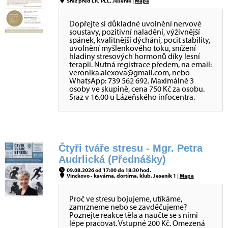
Sraz před LIC PLL, Jeseník |
Mapa
Dopřejte si důkladné uvolnění nervové
soustavy, pozitivní naladění, výživnější
spánek, kvalitnější dýchání, pocit stability,
uvolnění myšlenkového toku, snížení
hladiny stresových hormonů díky lesní
terapii. Nutná registrace předem, na email:
veronika.alexova@gmail.com, nebo
WhatsApp: 739 562 692. Maximálně 3
osoby ve skupině, cena 750 Kč za osobu.
Sraz v 16.00 u Lázeňského infocentra.
Čtyři tváře stresu - Mgr. Petra
Audrlická (Přednášky)
09.08.2026 od 17:00 do 18:30 hod.
Vinckovo - kavárna, dortírna, klub, Jeseník 1 |
Mapa
Proč ve stresu bojujeme, utíkáme,
zamrzneme nebo se zavděčujeme?
Poznejte reakce těla a naučte se s nimi
lépe pracovat. Vstupné 200 Kč. Omezená