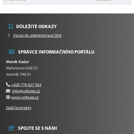
DŮLEŽITÉ ODKAZY
Vstup do administrace DSA
SPRÁVCE INFORMAČNÍHO PORTÁLU
Marek Kačor
Mahenova 638/23
Jeseník 790 01
+420 776 627 563
info@voltage.cz
www.voltage.cz
Další kontakty
SPOJTE SE S NÁMI