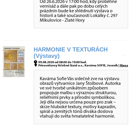
Od 26.6.2026 v 17:00 hod, kdy proběhne
vernisáž a dále pak po dobu celých
prázdnin bude ke shlédnutí výstava o
historii a také současnosti Lokálky č. 297
Mikulovice - Zlaté Hory
HARMONIE V TEXTURÁCH
(Výstavy)
09.08.2026 od 08:00 do 19:00 hod.
Priessnitzovy léčebné lázně a.s., Kavárna SOFIE, Jeseník |
Mapa
Kavárna Sofie Vás srdečně zve na výstavu
obrazů výtvarnice Jany Štolbové. Autorka
ve své tvorbě unikátním způsobem
propojuje malbu s výraznou strukturou,
reliéfními prvky a přírodní symbolikou.
Její díla nejsou určena pouze pro zrak –
skrze hluboké textury, motivy kapradin,
spirál a zemitých tónů diváka doslova
vtahují do světa hmatatelné harmonie.