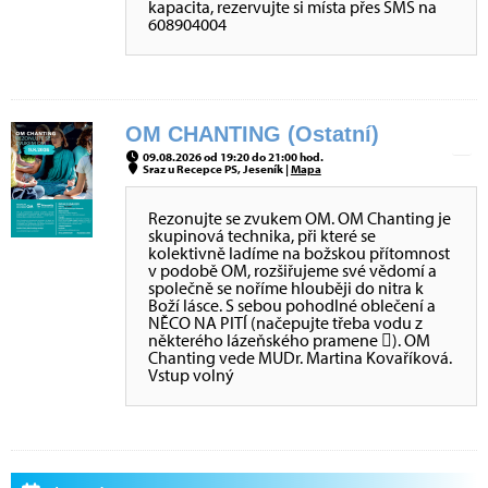
kapacita, rezervujte si místa přes SMS na
608904004
OM CHANTING (Ostatní)
09.08.2026 od 19:20 do 21:00 hod.
Sraz u Recepce PS, Jeseník |
Mapa
Rezonujte se zvukem OM. OM Chanting je
skupinová technika, při které se
kolektivně ladíme na božskou přítomnost
v podobě OM, rozšiřujeme své vědomí a
společně se noříme hlouběji do nitra k
Boží lásce. S sebou pohodlné oblečení a
NĚCO NA PITÍ (načepujte třeba vodu z
některého lázeňského pramene ). OM
Chanting vede MUDr. Martina Kovaříková.
Vstup volný