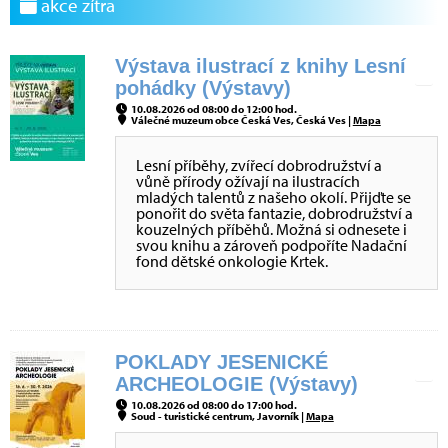
akce zítra
Výstava ilustrací z knihy Lesní
pohádky (Výstavy)
10.08.2026 od 08:00 do 12:00 hod.
Válečné muzeum obce Česká Ves, Česká Ves |
Mapa
Lesní příběhy, zvířecí dobrodružství a
vůně přírody ožívají na ilustracích
mladých talentů z našeho okolí. Přijďte se
ponořit do světa fantazie, dobrodružství a
kouzelných příběhů. Možná si odnesete i
svou knihu a zároveň podpoříte Nadační
fond dětské onkologie Krtek.
POKLADY JESENICKÉ
ARCHEOLOGIE (Výstavy)
10.08.2026 od 08:00 do 17:00 hod.
Soud - turistické centrum, Javorník |
Mapa