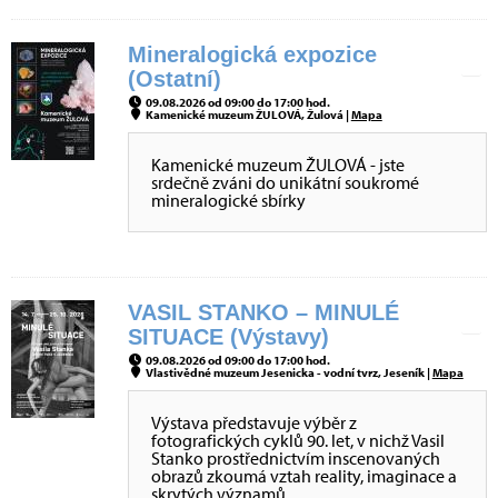
Mineralogická expozice
(Ostatní)
09.08.2026 od 09:00 do 17:00 hod.
Kamenické muzeum ŽULOVÁ, Žulová |
Mapa
Kamenické muzeum ŽULOVÁ - jste
srdečně zváni do unikátní soukromé
mineralogické sbírky
VASIL STANKO – MINULÉ
SITUACE (Výstavy)
09.08.2026 od 09:00 do 17:00 hod.
Vlastivědné muzeum Jesenicka - vodní tvrz, Jeseník |
Mapa
Výstava představuje výběr z
fotografických cyklů 90. let, v nichž Vasil
Stanko prostřednictvím inscenovaných
obrazů zkoumá vztah reality, imaginace a
skrytých významů.