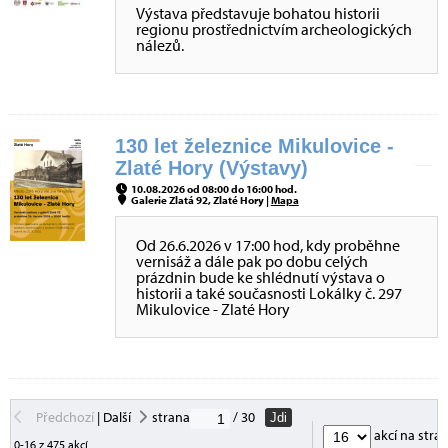
Výstava představuje bohatou historii
regionu prostřednictvím archeologických
nálezů.
130 let železnice Mikulovice -
Zlaté Hory (Výstavy)
10.08.2026 od 08:00 do 16:00 hod.
Galerie Zlatá 92, Zlaté Hory |
Mapa
Od 26.6.2026 v 17:00 hod, kdy proběhne
vernisáž a dále pak po dobu celých
prázdnin bude ke shlédnutí výstava o
historii a také současnosti Lokálky č. 297
Mikulovice - Zlaté Hory
Předchozí
|
Další
strana
/ 30
Jdi
akcí na stra
0-16 z 475 akcí