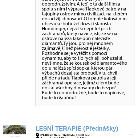
dobrodružstvím. A teď je tu další film a
spolu s ním i výprava Tlapkové patroly na
tajuplný ostrov mimo civilizaci, na kterém
dosud žijí dinosauři. O tomhle kolosálním
objevu se bohužel dozví i starosta
Humdinger, největší nepřítel psích
záchranářů, který navíc zjistí, že se na
ostrově nalézá také obří naleziště
diamantů. Ty jsou pro něj mnohem
zajímavější než přerostlé ještěrky.
Rozhodne se je vytěžit s pomocí
dynamitu, aby to šlo rychleji, bohužel si
nevšimne, že se kousek od diamantového
dolu nalézá spící sopka, kterou pár
výbuchů dozajista probudí. V tu chvíli
přijde na řadu Tlapková patrola a její
záchranná operace, jejímž cílem bude
dostat všechny dinosaury do bezpečí.
Bude to dobrodružné, bude to napínavé,
bude to Vaúúúú!
LESNÍ TERAPIE (Přednášky)
09.08.2026 od 16:00 do 18:00 hod.