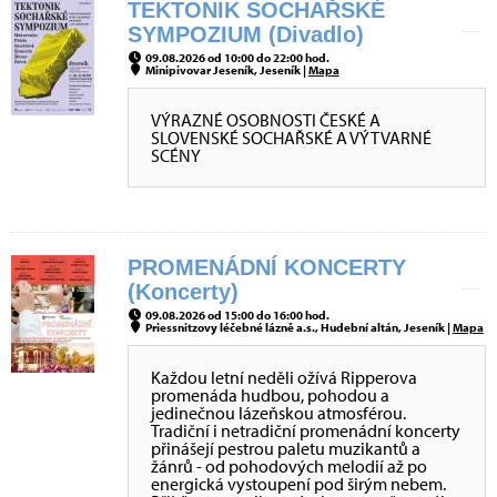
TEKTONIK SOCHAŘSKÉ
SYMPOZIUM (Divadlo)
09.08.2026 od 10:00 do 22:00 hod.
Minipivovar Jeseník, Jeseník |
Mapa
VÝRAZNÉ OSOBNOSTI ČESKÉ A
SLOVENSKÉ SOCHAŘSKÉ A VÝTVARNÉ
SCÉNY
PROMENÁDNÍ KONCERTY
(Koncerty)
09.08.2026 od 15:00 do 16:00 hod.
Priessnitzovy léčebné lázně a.s., Hudební altán, Jeseník |
Mapa
Každou letní neděli ožívá Ripperova
promenáda hudbou, pohodou a
jedinečnou lázeňskou atmosférou.
Tradiční i netradiční promenádní koncerty
přinášejí pestrou paletu muzikantů a
žánrů - od pohodových melodií až po
energická vystoupení pod širým nebem.