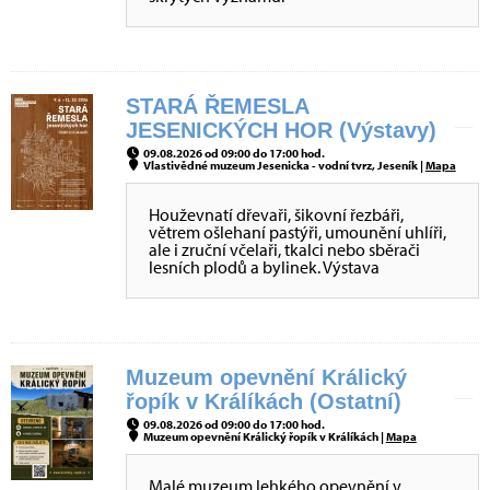
STARÁ ŘEMESLA
JESENICKÝCH HOR (Výstavy)
09.08.2026 od 09:00 do 17:00 hod.
Vlastivědné muzeum Jesenicka - vodní tvrz, Jeseník |
Mapa
Houževnatí dřevaři, šikovní řezbáři,
větrem ošlehaní pastýři, umounění uhlíři,
ale i zruční včelaři, tkalci nebo sběrači
lesních plodů a bylinek. Výstava
Muzeum opevnění Králický
řopík v Králíkách (Ostatní)
09.08.2026 od 09:00 do 17:00 hod.
Muzeum opevnění Králický řopík v Králíkách |
Mapa
Malé muzeum lehkého opevnění v