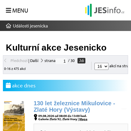
MENU
Události jesenicka
Kulturní akce Jesenicko
Předchozí
|
Další
strana
/ 30
Jdi
akcí na stra
0-16 z 475 akcí
akce dnes
130 let železnice Mikulovice -
Zlaté Hory (Výstavy)
09.08.2026 od 08:00 do 13:00 hod.
Galerie Zlatá 92, Zlaté Hory |
Mapa