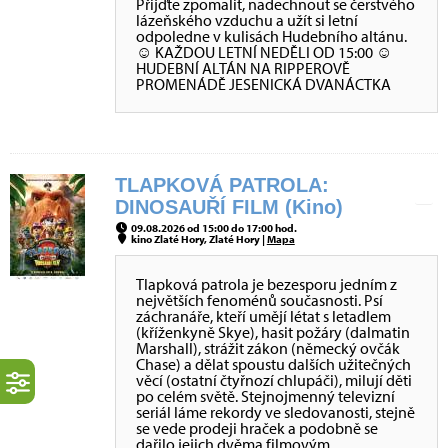
Přijďte zpomalit, nadechnout se čerstvého
lázeňského vzduchu a užít si letní
odpoledne v kulisách Hudebního altánu.
☺ KAŽDOU LETNÍ NEDĚLI OD 15:00 ☺
HUDEBNÍ ALTÁN NA RIPPEROVĚ
PROMENÁDĚ JESENICKÁ DVANÁCTKA
TLAPKOVÁ PATROLA:
DINOSAUŘÍ FILM (Kino)
09.08.2026 od 15:00 do 17:00 hod.
kino Zlaté Hory, Zlaté Hory |
Mapa
Tlapková patrola je bezesporu jedním z
největších fenoménů současnosti. Psí
záchranáře, kteří umějí létat s letadlem
(kříženkyně Skye), hasit požáry (dalmatin
Marshall), strážit zákon (německý ovčák
Chase) a dělat spoustu dalších užitečných
věcí (ostatní čtyřnozí chlupáči), milují děti
po celém světě. Stejnojmenný televizní
seriál láme rekordy ve sledovanosti, stejně
se vede prodeji hraček a podobně se
dařilo jejich dvěma filmovým