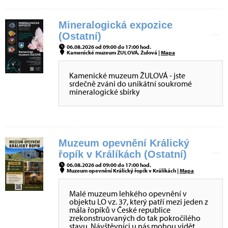
Mineralogická expozice
(Ostatní)
06.08.2026 od 09:00 do 17:00 hod.
Kamenické muzeum ŽULOVÁ, Žulová |
Mapa
Kamenické muzeum ŽULOVÁ - jste
srdečně zváni do unikátní soukromé
mineralogické sbírky
Muzeum opevnění Králický
řopík v Králíkách (Ostatní)
06.08.2026 od 09:00 do 17:00 hod.
Muzeum opevnění Králický řopík v Králíkách |
Mapa
Malé muzeum lehkého opevnění v
objektu LO vz. 37, který patří mezi jeden z
mála řopíků v České republice
zrekonstruovaných do tak pokročilého
stavu. Návštěvníci u nás mohou vidět