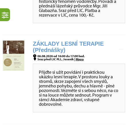
historický fenomén vodoléčby. Provádí a
přednáší lázeňský průvodce Mgr. Jiří
Glabazňa. Sraz před LIC. Platba a
rezervace v LIC, cena 100,- Kč.
ZÁKLADY LESNÍ TERAPIE
(Přednášky)
06.08.2026 od 16:00 do 17:00 hod.
Sraz před LIC PLL, Jeseník |
Mapa
Přijďte si užít povídání i praktickou
ukázku lesní terapie. V prostoru louky a
stromů, skrze zapojení všech smyslů,
jemného pohybu, dechu a hlavně - plné
pozornosti. Vezměte si s sebou něco, na co
si na louce můžete sednout. Program v
rámci Akademie zdraví, vstupné
dobrovolné.