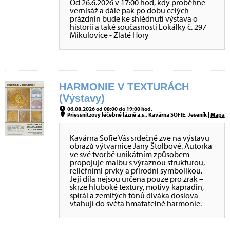
Od 26.6.2026 v 17:00 hod, kdy proběhne
vernisáž a dále pak po dobu celých
prázdnin bude ke shlédnutí výstava o
historii a také současnosti Lokálky č. 297
Mikulovice - Zlaté Hory
HARMONIE V TEXTURÁCH
(Výstavy)
06.08.2026 od 08:00 do 19:00 hod.
Priessnitzovy léčebné lázně a.s., Kavárna SOFIE, Jeseník |
Mapa
Kavárna Sofie Vás srdečně zve na výstavu
obrazů výtvarnice Jany Štolbové. Autorka
ve své tvorbě unikátním způsobem
propojuje malbu s výraznou strukturou,
reliéfními prvky a přírodní symbolikou.
Její díla nejsou určena pouze pro zrak –
skrze hluboké textury, motivy kapradin,
spirál a zemitých tónů diváka doslova
vtahují do světa hmatatelné harmonie.