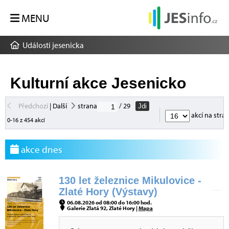
MENU
Události jesenicka
Kulturní akce Jesenicko
Předchozí
|
Další
strana
/ 29
Jdi
akcí na stra
0-16 z 454 akcí
akce dnes
130 let železnice Mikulovice -
Zlaté Hory (Výstavy)
06.08.2026 od 08:00 do 16:00 hod.
Galerie Zlatá 92, Zlaté Hory |
Mapa