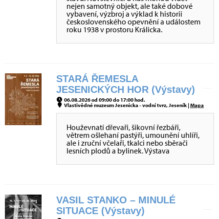
nejen samotný objekt, ale také dobové
vybavení, výzbroj a výklad k historii
československého opevnění a událostem
roku 1938 v prostoru Králicka.
STARÁ ŘEMESLA
JESENICKÝCH HOR (Výstavy)
06.08.2026 od 09:00 do 17:00 hod.
Vlastivědné muzeum Jesenicka - vodní tvrz, Jeseník |
Mapa
Houževnatí dřevaři, šikovní řezbáři,
větrem ošlehaní pastýři, umounění uhlíři,
ale i zruční včelaři, tkalci nebo sběrači
lesních plodů a bylinek. Výstava
VASIL STANKO – MINULÉ
SITUACE (Výstavy)