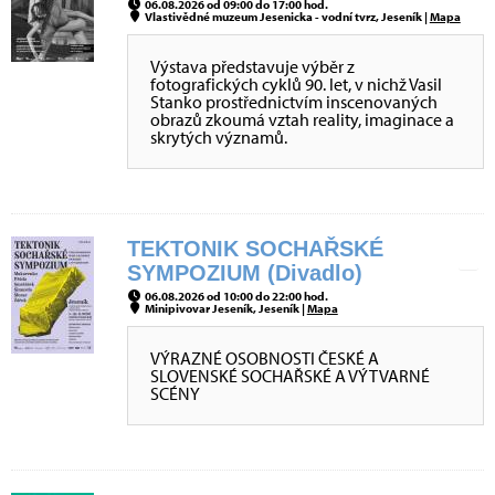
06.08.2026 od 09:00 do 17:00 hod.
Vlastivědné muzeum Jesenicka - vodní tvrz, Jeseník |
Mapa
Výstava představuje výběr z
fotografických cyklů 90. let, v nichž Vasil
Stanko prostřednictvím inscenovaných
obrazů zkoumá vztah reality, imaginace a
skrytých významů.
TEKTONIK SOCHAŘSKÉ
SYMPOZIUM (Divadlo)
06.08.2026 od 10:00 do 22:00 hod.
Minipivovar Jeseník, Jeseník |
Mapa
VÝRAZNÉ OSOBNOSTI ČESKÉ A
SLOVENSKÉ SOCHAŘSKÉ A VÝTVARNÉ
SCÉNY