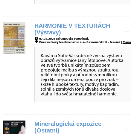
HARMONIE V TEXTURÁCH
(Výstavy)
07.08.2026 od 08:00 do 19:00 hod.
Priessnitzovy léčebné lázně a.s., Kavárna SOFIE, Jeseník |
Mapa
Kavárna Sofie Vás srdečně zve na výstavu
obrazů výtvarnice Jany Štolbové. Autorka
ve své tvorbě unikátním způsobem
propojuje malbu s výraznou strukturou,
reliéfními prvky a přírodní symbolikou.
Její díla nejsou určena pouze pro zrak –
skrze hluboké textury, motivy kapradin,
spirál a zemitých tónů diváka doslova
vtahují do světa hmatatelné harmonie.
Mineralogická expozice
(Ostatní)