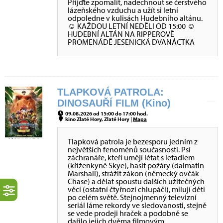
Přijďte zpomalit, nadechnout se čerstvého
lázeňského vzduchu a užít si letní
odpoledne v kulisách Hudebního altánu.
☺ KAŽDOU LETNÍ NEDĚLI OD 15:00 ☺
HUDEBNÍ ALTÁN NA RIPPEROVĚ
PROMENÁDĚ JESENICKÁ DVANÁCTKA
TLAPKOVÁ PATROLA:
DINOSAUŘÍ FILM (Kino)
09.08.2026 od 15:00 do 17:00 hod.
kino Zlaté Hory, Zlaté Hory |
Mapa
Tlapková patrola je bezesporu jedním z
největších fenoménů současnosti. Psí
záchranáře, kteří umějí létat s letadlem
(kříženkyně Skye), hasit požáry (dalmatin
Marshall), strážit zákon (německý ovčák
Chase) a dělat spoustu dalších užitečných
věcí (ostatní čtyřnozí chlupáči), milují děti
po celém světě. Stejnojmenný televizní
seriál láme rekordy ve sledovanosti, stejně
se vede prodeji hraček a podobně se
dařilo jejich dvěma filmovým