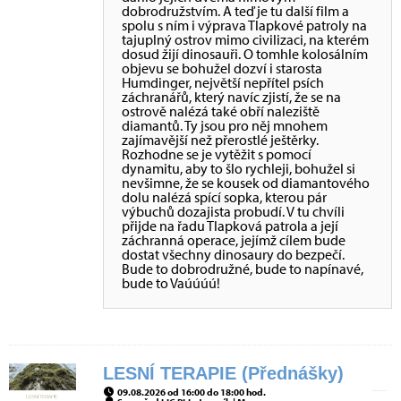
dobrodružstvím. A teď je tu další film a
spolu s ním i výprava Tlapkové patroly na
tajuplný ostrov mimo civilizaci, na kterém
dosud žijí dinosauři. O tomhle kolosálním
objevu se bohužel dozví i starosta
Humdinger, největší nepřítel psích
záchranářů, který navíc zjistí, že se na
ostrově nalézá také obří naleziště
diamantů. Ty jsou pro něj mnohem
zajímavější než přerostlé ještěrky.
Rozhodne se je vytěžit s pomocí
dynamitu, aby to šlo rychleji, bohužel si
nevšimne, že se kousek od diamantového
dolu nalézá spící sopka, kterou pár
výbuchů dozajista probudí. V tu chvíli
přijde na řadu Tlapková patrola a její
záchranná operace, jejímž cílem bude
dostat všechny dinosaury do bezpečí.
Bude to dobrodružné, bude to napínavé,
bude to Vaúúúú!
LESNÍ TERAPIE (Přednášky)
09.08.2026 od 16:00 do 18:00 hod.