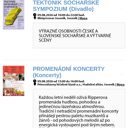
TEKTONIK SOCHAŘSKÉ
SYMPOZIUM (Divadlo)
09.08.2026 od 10:00 do 22:00 hod.
Minipivovar Jeseník, Jeseník |
Mapa
VÝRAZNÉ OSOBNOSTI ČESKÉ A
SLOVENSKÉ SOCHAŘSKÉ A VÝTVARNÉ
SCÉNY
PROMENÁDNÍ KONCERTY
(Koncerty)
09.08.2026 od 15:00 do 16:00 hod.
Priessnitzovy léčebné lázně a.s., Hudební altán, Jeseník |
Mapa
Každou letní neděli ožívá Ripperova
promenáda hudbou, pohodou a
jedinečnou lázeňskou atmosférou.
Tradiční i netradiční promenádní koncerty
přinášejí pestrou paletu muzikantů a
žánrů - od pohodových melodií až po
energická vystoupení pod širým nebem.