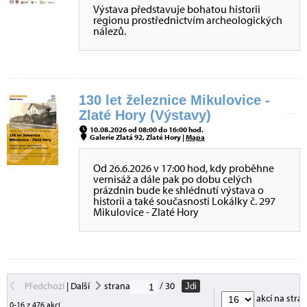
Výstava představuje bohatou historii
regionu prostřednictvím archeologických
nálezů.
130 let železnice Mikulovice -
Zlaté Hory (Výstavy)
10.08.2026 od 08:00 do 16:00 hod.
Galerie Zlatá 92, Zlaté Hory |
Mapa
Od 26.6.2026 v 17:00 hod, kdy proběhne
vernisáž a dále pak po dobu celých
prázdnin bude ke shlédnutí výstava o
historii a také současnosti Lokálky č. 297
Mikulovice - Zlaté Hory
Předchozí
|
Další
strana
/ 30
Jdi
akcí na stra
0-16 z 476 akcí