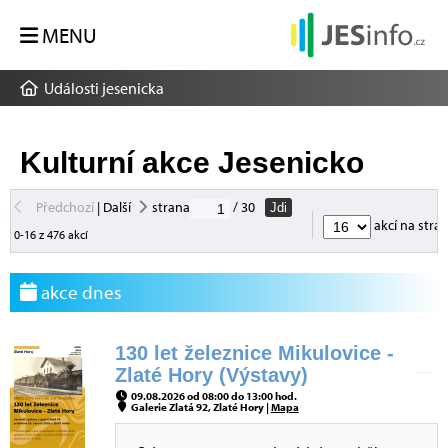
MENU
Události jesenicka
Kulturní akce Jesenicko
Předchozí
|
Další
strana
/ 30
Jdi
akcí na stra
0-16 z 476 akcí
akce dnes
130 let železnice Mikulovice -
Zlaté Hory (Výstavy)
09.08.2026 od 08:00 do 13:00 hod.
Galerie Zlatá 92, Zlaté Hory |
Mapa