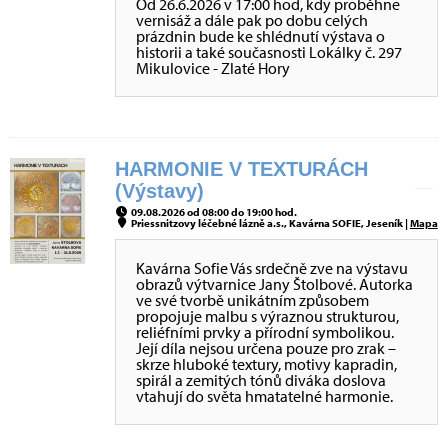
Od 26.6.2026 v 17:00 hod, kdy proběhne
vernisáž a dále pak po dobu celých
prázdnin bude ke shlédnutí výstava o
historii a také současnosti Lokálky č. 297
Mikulovice - Zlaté Hory
HARMONIE V TEXTURÁCH
(Výstavy)
09.08.2026 od 08:00 do 19:00 hod.
Priessnitzovy léčebné lázně a.s., Kavárna SOFIE, Jeseník |
Mapa
Kavárna Sofie Vás srdečně zve na výstavu
obrazů výtvarnice Jany Štolbové. Autorka
ve své tvorbě unikátním způsobem
propojuje malbu s výraznou strukturou,
reliéfními prvky a přírodní symbolikou.
Její díla nejsou určena pouze pro zrak –
skrze hluboké textury, motivy kapradin,
spirál a zemitých tónů diváka doslova
vtahují do světa hmatatelné harmonie.