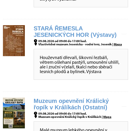
STARÁ ŘEMESLA
JESENICKÝCH HOR (Výstavy)
09.08.2026 od 09:00 do 17:00 hod.
Vlastivědné muzeum Jesenicka - vodní tvrz, Jeseník |
Mapa
Houževnatí dřevaři, šikovní řezbáři,
větrem ošlehaní pastýři, umounění uhlíři,
ale i zruční včelaři, tkalci nebo sběrači
lesních plodů a bylinek. Výstava
Muzeum opevnění Králický
řopík v Králíkách (Ostatní)
09.08.2026 od 09:00 do 17:00 hod.
Muzeum opevnění Králický řopík v Králíkách |
Mapa
Malé muzeum lehkého opevnění v