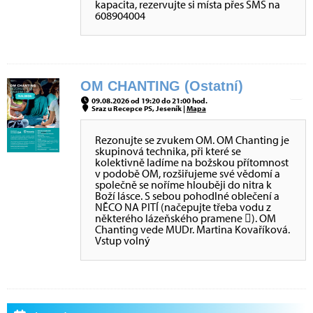
kapacita, rezervujte si místa přes SMS na
608904004
OM CHANTING (Ostatní)
09.08.2026 od 19:20 do 21:00 hod.
Sraz u Recepce PS, Jeseník |
Mapa
Rezonujte se zvukem OM. OM Chanting je
skupinová technika, při které se
kolektivně ladíme na božskou přítomnost
v podobě OM, rozšiřujeme své vědomí a
společně se noříme hlouběji do nitra k
Boží lásce. S sebou pohodlné oblečení a
NĚCO NA PITÍ (načepujte třeba vodu z
některého lázeňského pramene ). OM
Chanting vede MUDr. Martina Kovaříková.
Vstup volný