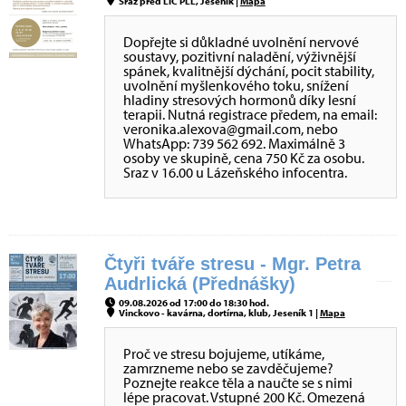
Sraz před LIC PLL, Jeseník |
Mapa
Dopřejte si důkladné uvolnění nervové
soustavy, pozitivní naladění, výživnější
spánek, kvalitnější dýchání, pocit stability,
uvolnění myšlenkového toku, snížení
hladiny stresových hormonů díky lesní
terapii. Nutná registrace předem, na email:
veronika.alexova@gmail.com, nebo
WhatsApp: 739 562 692. Maximálně 3
osoby ve skupině, cena 750 Kč za osobu.
Sraz v 16.00 u Lázeňského infocentra.
Čtyři tváře stresu - Mgr. Petra
Audrlická (Přednášky)
09.08.2026 od 17:00 do 18:30 hod.
Vinckovo - kavárna, dortírna, klub, Jeseník 1 |
Mapa
Proč ve stresu bojujeme, utíkáme,
zamrzneme nebo se zavděčujeme?
Poznejte reakce těla a naučte se s nimi
lépe pracovat. Vstupné 200 Kč. Omezená