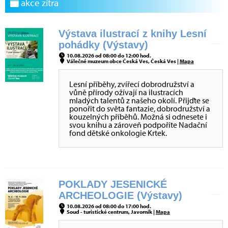
akce zítra
Výstava ilustrací z knihy Lesní
pohádky (Výstavy)
10.08.2026 od 08:00 do 12:00 hod.
Válečné muzeum obce Česká Ves, Česká Ves |
Mapa
Lesní příběhy, zvířecí dobrodružství a
vůně přírody ožívají na ilustracích
mladých talentů z našeho okolí. Přijďte se
ponořit do světa fantazie, dobrodružství a
kouzelných příběhů. Možná si odnesete i
svou knihu a zároveň podpoříte Nadační
fond dětské onkologie Krtek.
POKLADY JESENICKÉ
ARCHEOLOGIE (Výstavy)
10.08.2026 od 08:00 do 17:00 hod.
Soud - turistické centrum, Javorník |
Mapa