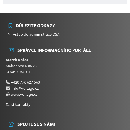
DŮLEŽITÉ ODKAZY
Vstup do administrace DSA
SPRÁVCE INFORMAČNÍHO PORTÁLU
Marek Kačor
Mahenova 638/23
Jeseník 790 01
+420 776 627 563
info@voltage.cz
www.voltage.cz
Další kontakty
SPOJTE SE S NÁMI