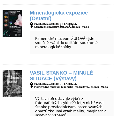
Mineralogická expozice
(Ostatní)
09.08.2026 od 09:00 do 17:00 hod.
Kamenické muzeum ŽULOVÁ, Žulová |
Mapa
Kamenické muzeum ŽULOVÁ - jste
srdečně zváni do unikátní soukromé
mineralogické sbírky
VASIL STANKO – MINULÉ
SITUACE (Výstavy)
09.08.2026 od 09:00 do 17:00 hod.
Vlastivědné muzeum Jesenicka - vodní tvrz, Jeseník |
Mapa
Výstava představuje výběr z
fotografických cyklů 90. let, v nichž Vasil
Stanko prostřednictvím inscenovaných
obrazů zkoumá vztah reality, imaginace a
skrytých významů.