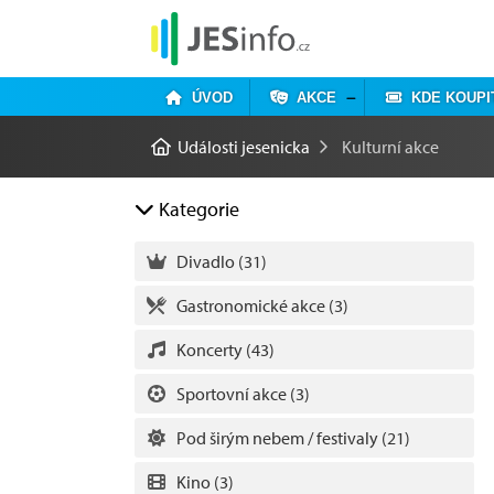
ÚVOD
AKCE
KDE KOUPI
Události jesenicka
Kulturní akce
Kategorie
Divadlo
(31)
Gastronomické akce
(3)
Koncerty
(43)
Sportovní akce
(3)
Pod širým nebem / festivaly
(21)
Kino
(3)