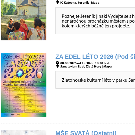
IC Katovna, Jeseník |
Mapa
Poznejte Jeseník jinak! Vydejte se s
nenáročnou procházku městem s pou
kolem kterých běžně jen projdete.
ZA EDEL LÉTO 2026 (Pod ši
08.08.2026 od 15:30 do 18:30 hod.
Sanatorium Edel, Zlaté Hory |
Mapa
Zlatohorské kulturní léto v parku San
MŠE SVATÁ (Ostatní)