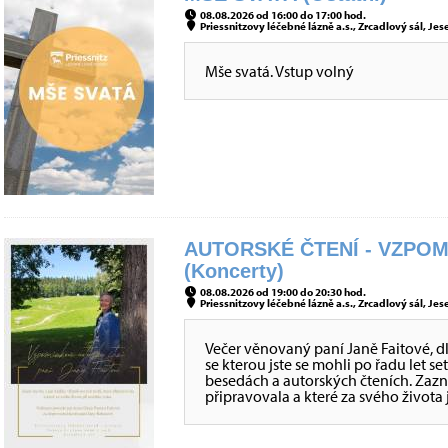
08.08.2026 od 16:00 do 17:00 hod.
Priessnitzovy léčebné lázně a.s., Zrcadlový sál, Jes
Mše svatá. Vstup volný
AUTORSKÉ ČTENÍ - VZPOM
(Koncerty)
08.08.2026 od 19:00 do 20:30 hod.
Priessnitzovy léčebné lázně a.s., Zrcadlový sál, Jes
Večer věnovaný paní Janě Faitové, dl
se kterou jste se mohli po řadu let s
besedách a autorských čteních. Zazní 
připravovala a které za svého života j