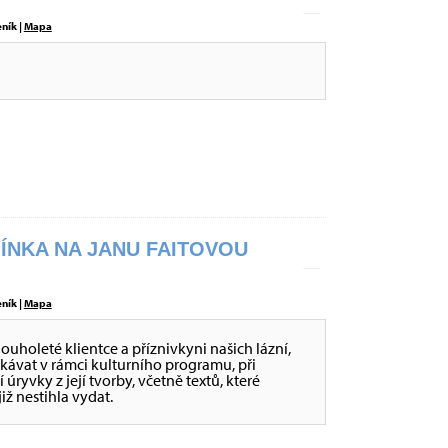
eník |
Mapa
ÍNKA NA JANU FAITOVOU
eník |
Mapa
ouholeté klientce a příznivkyni našich lázní,
etkávat v rámci kulturního programu, při
úryvky z její tvorby, včetně textů, které
iž nestihla vydat.