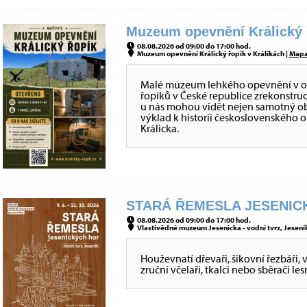
Muzeum opevnění Králický ř
08.08.2026 od 09:00 do 17:00 hod.
Muzeum opevnění Králický řopík v Králíkách |
Map
Malé muzeum lehkého opevnění v obje
řopíků v České republice zrekonstru
u nás mohou vidět nejen samotný obj
výklad k historii československého 
Králicka.
STARÁ ŘEMESLA JESENICK
08.08.2026 od 09:00 do 17:00 hod.
Vlastivědné muzeum Jesenicka - vodní tvrz, Jeseník
Houževnatí dřevaři, šikovní řezbáři, 
zruční včelaři, tkalci nebo sběrači le