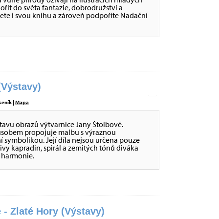
nořit do světa fantazie, dobrodružství a
ete i svou knihu a zároveň podpoříte Nadační
Výstavy)
seník |
Mapa
stavu obrazů výtvarnice Jany Štolbové.
působem propojuje malbu s výraznou
ní symbolikou. Její díla nejsou určena pouze
tivy kapradin, spirál a zemitých tónů diváka
é harmonie.
 - Zlaté Hory (Výstavy)