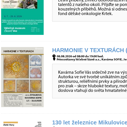
talentů z našeho okolí. Přijďte se po
kouzelných příběhů. Možná si odnes
fond dětské onkologie Krtek.
HARMONIE V TEXTURÁCH (
08.08.2026 od 08:00 do 19:00 hod.
Priessnitzovy léčebné lázně a.s., Kavárna SOFIE, Je
Kavárna Sofie Vás srdečně zve na vý
Autorka ve své tvorbě unikátním z
strukturou, reliéfními prvky a přírod
pro zrak – skrze hluboké textury, mo
doslova vtahují do světa hmatateln
130 let železnice Mikulovice