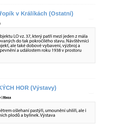
opík v Králíkách (Ostatní)
a
ktu LO vz. 37, který patří mezi jeden z mála
ovaných do tak pokročilého stavu. Návštěvníci
ekt, ale také dobové vybavení, výzbroj a
opevnění a událostem roku 1938 v prostoru
ÝCH HOR (Výstavy)
 |
Mapa
větrem ošlehaní pastýři, umounění uhlíři, ale i
sních plodů a bylinek. Výstava