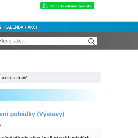
Vstup do administrace akcí
KALENDÁŘ AKCÍ
akcí na straně
esní pohádky (Výstavy)
a
a vůně přírody ožívají na ilustracích mladých