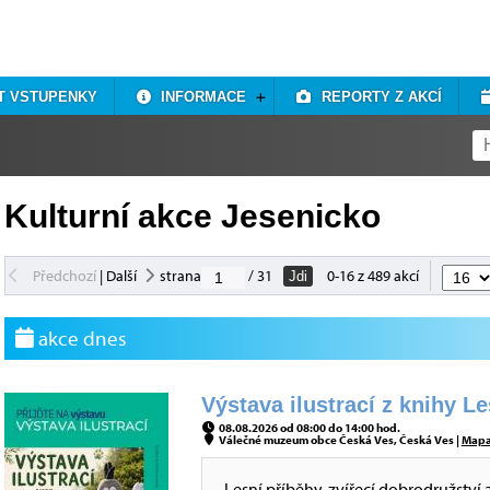
T VSTUPENKY
INFORMACE
REPORTY Z AKCÍ
Kulturní akce Jesenicko
Předchozí
|
Další
strana
/ 31
0-16 z 489 akcí
Jdi
akce dnes
Výstava ilustrací z knihy L
08.08.2026 od 08:00 do 14:00 hod.
Válečné muzeum obce Česká Ves, Česká Ves |
Map
Lesní příběhy, zvířecí dobrodružství 