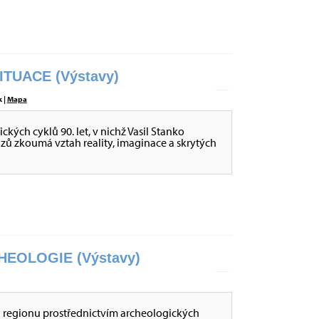
ITUACE (Výstavy)
 |
Mapa
ckých cyklů 90. let, v nichž Vasil Stanko
ů zkoumá vztah reality, imaginace a skrytých
EOLOGIE (Výstavy)
i regionu prostřednictvím archeologických