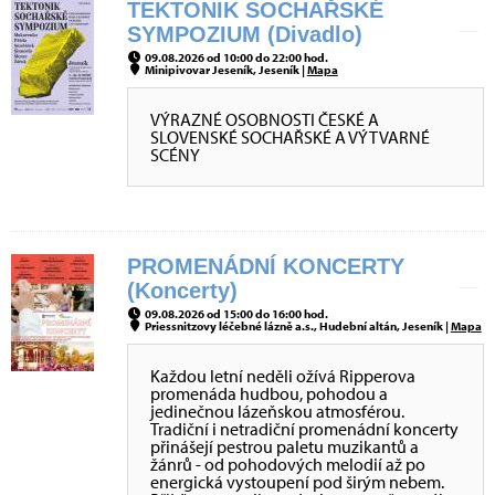
TEKTONIK SOCHAŘSKÉ
SYMPOZIUM (Divadlo)
09.08.2026 od 10:00 do 22:00 hod.
Minipivovar Jeseník, Jeseník |
Mapa
VÝRAZNÉ OSOBNOSTI ČESKÉ A
SLOVENSKÉ SOCHAŘSKÉ A VÝTVARNÉ
SCÉNY
PROMENÁDNÍ KONCERTY
(Koncerty)
09.08.2026 od 15:00 do 16:00 hod.
Priessnitzovy léčebné lázně a.s., Hudební altán, Jeseník |
Mapa
Každou letní neděli ožívá Ripperova
promenáda hudbou, pohodou a
jedinečnou lázeňskou atmosférou.
Tradiční i netradiční promenádní koncerty
přinášejí pestrou paletu muzikantů a
žánrů - od pohodových melodií až po
energická vystoupení pod širým nebem.