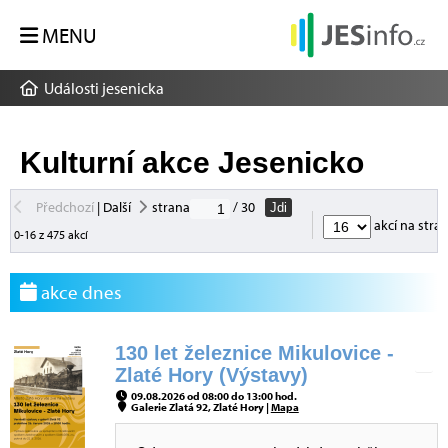
MENU
Události jesenicka
Kulturní akce Jesenicko
Předchozí
|
Další
strana
/ 30
Jdi
akcí na stra
0-16 z 475 akcí
akce dnes
130 let železnice Mikulovice -
Zlaté Hory (Výstavy)
09.08.2026 od 08:00 do 13:00 hod.
Galerie Zlatá 92, Zlaté Hory |
Mapa