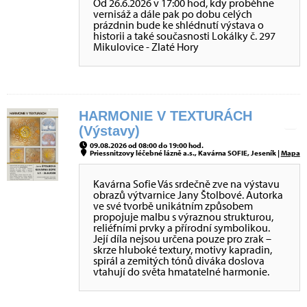
Od 26.6.2026 v 17:00 hod, kdy proběhne
vernisáž a dále pak po dobu celých
prázdnin bude ke shlédnutí výstava o
historii a také současnosti Lokálky č. 297
Mikulovice - Zlaté Hory
HARMONIE V TEXTURÁCH
(Výstavy)
09.08.2026 od 08:00 do 19:00 hod.
Priessnitzovy léčebné lázně a.s., Kavárna SOFIE, Jeseník |
Mapa
Kavárna Sofie Vás srdečně zve na výstavu
obrazů výtvarnice Jany Štolbové. Autorka
ve své tvorbě unikátním způsobem
propojuje malbu s výraznou strukturou,
reliéfními prvky a přírodní symbolikou.
Její díla nejsou určena pouze pro zrak –
skrze hluboké textury, motivy kapradin,
spirál a zemitých tónů diváka doslova
vtahují do světa hmatatelné harmonie.