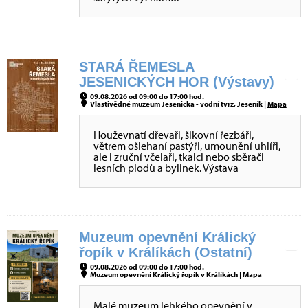
STARÁ ŘEMESLA
JESENICKÝCH HOR (Výstavy)
09.08.2026 od 09:00 do 17:00 hod.
Vlastivědné muzeum Jesenicka - vodní tvrz, Jeseník |
Mapa
Houževnatí dřevaři, šikovní řezbáři,
větrem ošlehaní pastýři, umounění uhlíři,
ale i zruční včelaři, tkalci nebo sběrači
lesních plodů a bylinek. Výstava
Muzeum opevnění Králický
řopík v Králíkách (Ostatní)
09.08.2026 od 09:00 do 17:00 hod.
Muzeum opevnění Králický řopík v Králíkách |
Mapa
Malé muzeum lehkého opevnění v