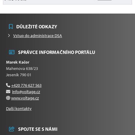
DŮLEŽITÉ ODKAZY
Vstup do administrace DSA
SPRÁVCE INFORMAČNÍHO PORTÁLU
Marek Kačor
Mahenova 638/23
Jeseník 790 01
+420 776 627 563
info@voltage.cz
www.voltage.cz
Další kontakty
SPOJTE SE S NÁMI