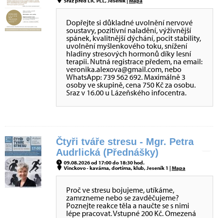
Sraz před LIC PLL, Jeseník |
Mapa
Dopřejte si důkladné uvolnění nervové
soustavy, pozitivní naladění, výživnější
spánek, kvalitnější dýchání, pocit stability,
uvolnění myšlenkového toku, snížení
hladiny stresových hormonů díky lesní
terapii. Nutná registrace předem, na email:
veronika.alexova@gmail.com, nebo
WhatsApp: 739 562 692. Maximálně 3
osoby ve skupině, cena 750 Kč za osobu.
Sraz v 16.00 u Lázeňského infocentra.
Čtyři tváře stresu - Mgr. Petra
Audrlická (Přednášky)
09.08.2026 od 17:00 do 18:30 hod.
Vinckovo - kavárna, dortírna, klub, Jeseník 1 |
Mapa
Proč ve stresu bojujeme, utíkáme,
zamrzneme nebo se zavděčujeme?
Poznejte reakce těla a naučte se s nimi
lépe pracovat. Vstupné 200 Kč. Omezená