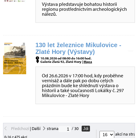
Výstava představuje bohatou historii
regionu prostřednictvím archeologických
nálezů.
130 let železnice Mikulovice -
Zlaté Hory (Výstavy)
10.08.2026 od 08:00 do 16:00 hod.
Galerie Zlatá 92, Zlaté Hory |
Mapa
Od 26.6.2026 v 17:00 hod, kdy proběhne
vernisáž a dále pak po dobu celých
prázdnin bude ke shlédnutí výstava o
historii a také současnosti Lokálky č. 297
Mikulovice - Zlaté Hory
Předchozí
|
Další
strana
/ 30
Jdi
akcí na stra
0-16 z 475 akcí