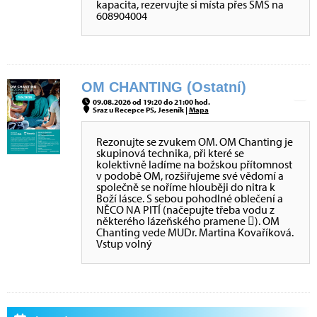
kapacita, rezervujte si místa přes SMS na
608904004
OM CHANTING (Ostatní)
09.08.2026 od 19:20 do 21:00 hod.
Sraz u Recepce PS, Jeseník |
Mapa
Rezonujte se zvukem OM. OM Chanting je
skupinová technika, při které se
kolektivně ladíme na božskou přítomnost
v podobě OM, rozšiřujeme své vědomí a
společně se noříme hlouběji do nitra k
Boží lásce. S sebou pohodlné oblečení a
NĚCO NA PITÍ (načepujte třeba vodu z
některého lázeňského pramene ). OM
Chanting vede MUDr. Martina Kovaříková.
Vstup volný