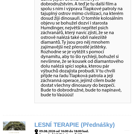
dobrodružstvím. A teď je tu další film a
spolu s ním i výprava Tlapkové patroly na
tajuplný ostrov mimo civilizaci, na kterém
dosud žijí dinosauři. O tomhle kolosálním
objevu se bohužel dozví i starosta
Humdinger, největší nepřítel psích
záchranářů, který navíc zjistí, že se na
ostrově nalézá také obří naleziště
diamantů. Ty jsou pro něj mnohem
zajímavější než přerostlé ještěrky.
Rozhodne se je vytěžit s pomocí
dynamitu, aby to šlo rychleji, bohužel si
nevšimne, že se kousek od diamantového
dolu nalézá spící sopka, kterou pár
výbuchů dozajista probudí. V tu chvíli
přijde na řadu Tlapková patrola a její
záchranná operace, jejímž cílem bude
dostat všechny dinosaury do bezpečí.
Bude to dobrodružné, bude to napínavé,
bude to Vaúúúú!
LESNÍ TERAPIE (Přednášky)
09.08.2026 od 16:00 do 18:00 hod.