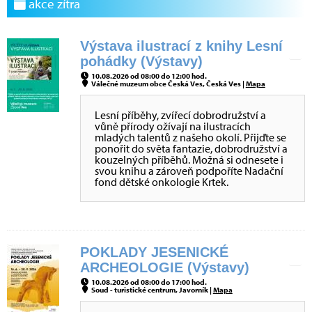
akce zítra
Výstava ilustrací z knihy Lesní
pohádky (Výstavy)
10.08.2026 od 08:00 do 12:00 hod.
Válečné muzeum obce Česká Ves, Česká Ves |
Mapa
Lesní příběhy, zvířecí dobrodružství a
vůně přírody ožívají na ilustracích
mladých talentů z našeho okolí. Přijďte se
ponořit do světa fantazie, dobrodružství a
kouzelných příběhů. Možná si odnesete i
svou knihu a zároveň podpoříte Nadační
fond dětské onkologie Krtek.
POKLADY JESENICKÉ
ARCHEOLOGIE (Výstavy)
10.08.2026 od 08:00 do 17:00 hod.
Soud - turistické centrum, Javorník |
Mapa