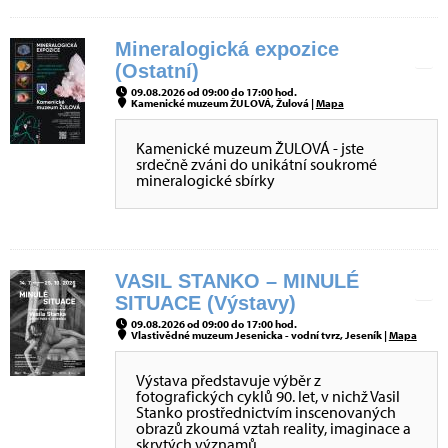
Mineralogická expozice
(Ostatní)
09.08.2026 od 09:00 do 17:00 hod.
Kamenické muzeum ŽULOVÁ, Žulová |
Mapa
Kamenické muzeum ŽULOVÁ - jste
srdečně zváni do unikátní soukromé
mineralogické sbírky
VASIL STANKO – MINULÉ
SITUACE (Výstavy)
09.08.2026 od 09:00 do 17:00 hod.
Vlastivědné muzeum Jesenicka - vodní tvrz, Jeseník |
Mapa
Výstava představuje výběr z
fotografických cyklů 90. let, v nichž Vasil
Stanko prostřednictvím inscenovaných
obrazů zkoumá vztah reality, imaginace a
skrytých významů.