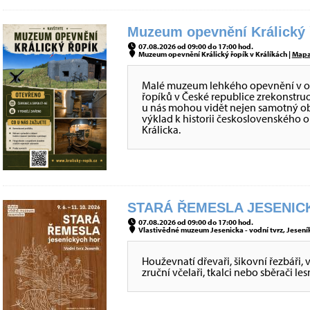
Muzeum opevnění Králický ř
07.08.2026 od 09:00 do 17:00 hod.
Muzeum opevnění Králický řopík v Králíkách |
Map
Malé muzeum lehkého opevnění v obje
řopíků v České republice zrekonstru
u nás mohou vidět nejen samotný obj
výklad k historii československého 
Králicka.
STARÁ ŘEMESLA JESENICK
07.08.2026 od 09:00 do 17:00 hod.
Vlastivědné muzeum Jesenicka - vodní tvrz, Jeseník
Houževnatí dřevaři, šikovní řezbáři, 
zruční včelaři, tkalci nebo sběrači le