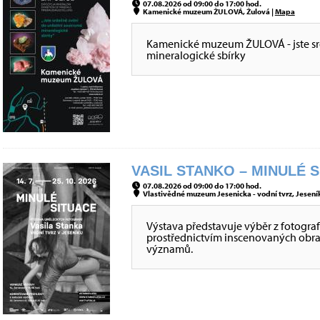
07.08.2026 od 09:00 do 17:00 hod.
Kamenické muzeum ŽULOVÁ, Žulová |
Mapa
Kamenické muzeum ŽULOVÁ - jste sr
mineralogické sbírky
VASIL STANKO – MINULÉ S
07.08.2026 od 09:00 do 17:00 hod.
Vlastivědné muzeum Jesenicka - vodní tvrz, Jeseník
Výstava představuje výběr z fotografi
prostřednictvím inscenovaných obraz
významů.