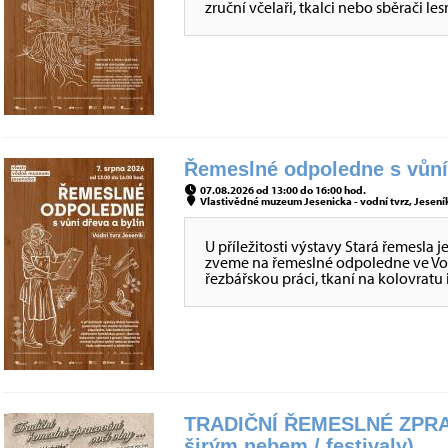
zruční včelaři, tkalci nebo sběrači
Řemeslné odpoledne s vůní 
07.08.2026 od 13:00 do 16:00 hod.
Vlastivědné muzeum Jesenicka - vodní tvrz, Jeseník
U příležitosti výstavy Stará řemesla 
zveme na řemeslné odpoledne ve Vod
řezbářskou práci, tkaní na kolovratu i
TRADIČNÍ ŘEMESLNÉ ZPRA
širým nebem / festivaly)