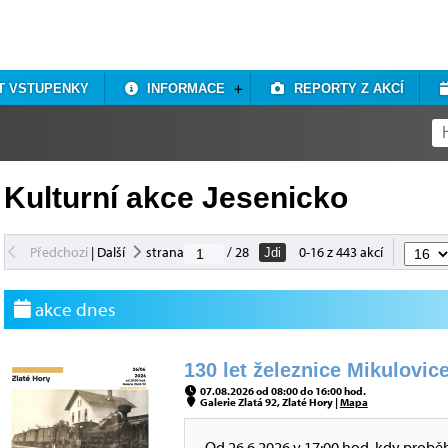
T VSTUPENKY
INFORMACE
REPORTY Z AKCÍ
Kulturní akce Jesenicko
Předchozí
|
Další
strana
/ 28
0-16 z 443 akcí
Jdi
akce dnes
130 let železnice Mikulovice
07.08.2026 od 08:00 do 16:00 hod.
Galerie Zlatá 92, Zlaté Hory |
Mapa
Od 26.6.2026 v 17:00 hod, kdy probě