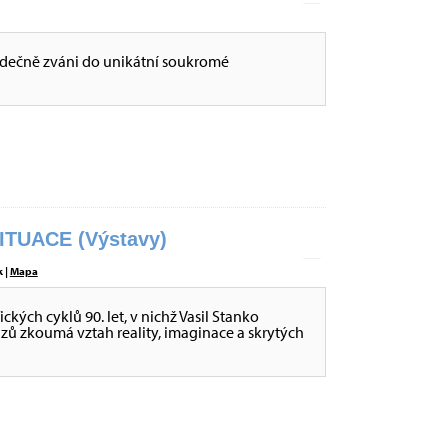
dečně zváni do unikátní soukromé
ITUACE (Výstavy)
 |
Mapa
ckých cyklů 90. let, v nichž Vasil Stanko
ů zkoumá vztah reality, imaginace a skrytých