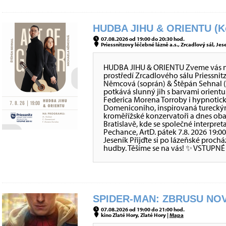
HUDBA JIHU & ORIENTU (Ko
07.08.2026 od 19:00 do 20:30 hod.
Priessnitzovy léčebné lázně a.s., Zrcadlový sál, Jes
HUDBA JIHU & ORIENTU Zveme vás na 
prostředí Zrcadlového sálu Priessni
Němcová (soprán) & Štěpán Sehnal (
potkává slunný jih s barvami orientu
Federica Morena Torroby i hypnotic
Domeniconiho, inspirovaná tureckým
kroměřížské konzervatoři a dnes oba
Bratislavě, kde se společné interpre
Pechance, ArtD. pátek 7.8. 2026 19:0
Jeseník Přijďte si po lázeňské proch
hudby. Těšíme se na vás! ✨ VSTUPNÉ
SPIDER-MAN: ZBRUSU NOV
07.08.2026 od 19:00 do 21:00 hod.
kino Zlaté Hory, Zlaté Hory |
Mapa