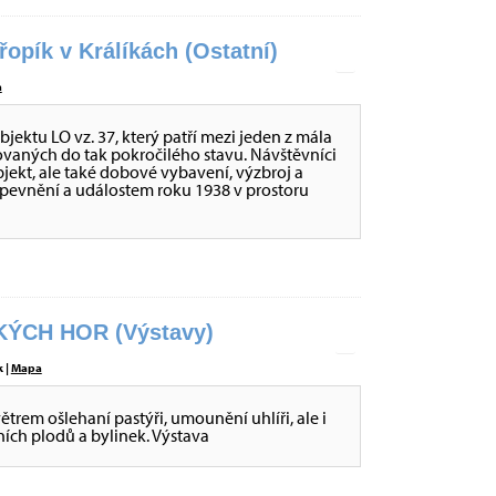
opík v Králíkách (Ostatní)
a
ktu LO vz. 37, který patří mezi jeden z mála
ovaných do tak pokročilého stavu. Návštěvníci
ekt, ale také dobové vybavení, výzbroj a
opevnění a událostem roku 1938 v prostoru
ÝCH HOR (Výstavy)
 |
Mapa
větrem ošlehaní pastýři, umounění uhlíři, ale i
sních plodů a bylinek. Výstava