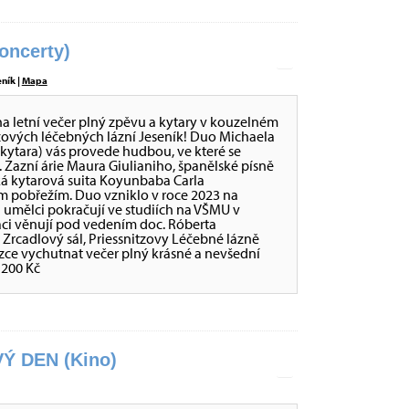
ncerty)
eník |
Mapa
letní večer plný zpěvu a kytary v kouzelném
tzových léčebných lázní Jeseník! Duo Michaela
kytara) vás provede hudbou, ve které se
. Zazní árie Maura Giulianiho, španělské písně
ká kytarová suita Koyunbaba Carla
 pobřežím. Duo vzniklo v roce 2023 na
 umělci pokračují ve studiích na VŠMU v
taci věnují pod vedením doc. Róberta
0 Zrcadlový sál, Priessnitzovy Léčebné lázně
ázce vychutnat večer plný krásné a nevšední
 200 Kč
Ý DEN (Kino)