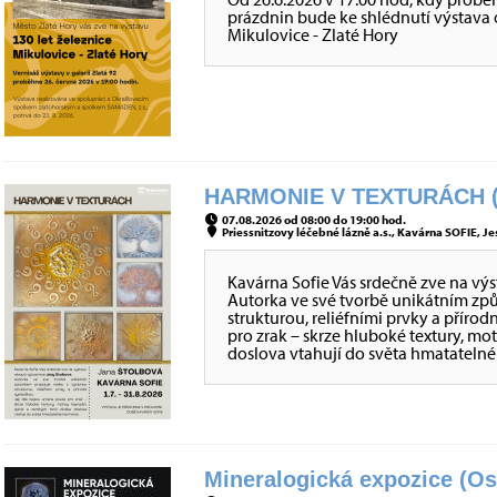
prázdnin bude ke shlédnutí výstava o 
Mikulovice - Zlaté Hory
HARMONIE V TEXTURÁCH (
07.08.2026 od 08:00 do 19:00 hod.
Priessnitzovy léčebné lázně a.s., Kavárna SOFIE, Je
Kavárna Sofie Vás srdečně zve na vý
Autorka ve své tvorbě unikátním z
strukturou, reliéfními prvky a přírod
pro zrak – skrze hluboké textury, mo
doslova vtahují do světa hmatateln
Mineralogická expozice (Os