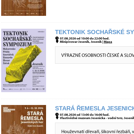
TEKTONIK SOCHAŘSKÉ SYM
07.08.2026 od 10:00 do 22:00 hod.
Minipivovar Jeseník, Jeseník |
Mapa
VÝRAZNÉ OSOBNOSTI ČESKÉ A SLO
STARÁ ŘEMESLA JESENICK
07.08.2026 od 13:00 do 16:00 hod.
Vlastivědné muzeum Jesenicka - vodní tvrz, Jeseník
Houževnatí dřevaři, šikovní řezbáři, 