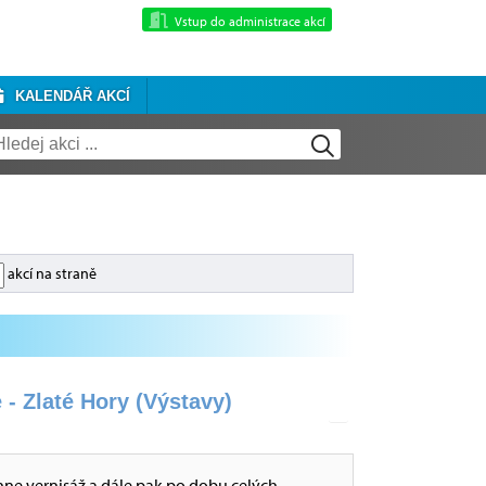
Vstup do administrace akcí
KALENDÁŘ AKCÍ
akcí na straně
 - Zlaté Hory (Výstavy)
hne vernisáž a dále pak po dobu celých