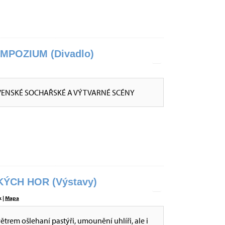
POZIUM (Divadlo)
VENSKÉ SOCHAŘSKÉ A VÝTVARNÉ SCÉNY
ÝCH HOR (Výstavy)
 |
Mapa
větrem ošlehaní pastýři, umounění uhlíři, ale i