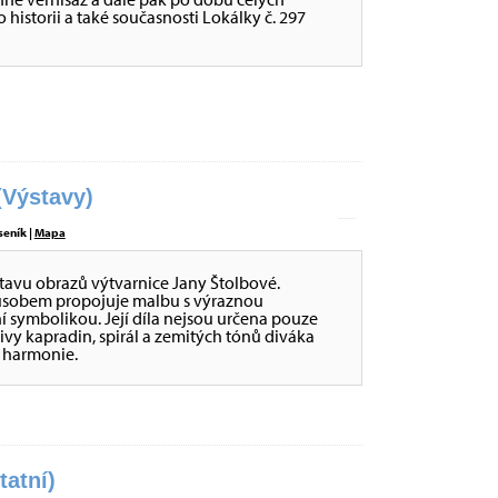
historii a také současnosti Lokálky č. 297
Výstavy)
seník |
Mapa
stavu obrazů výtvarnice Jany Štolbové.
působem propojuje malbu s výraznou
ní symbolikou. Její díla nejsou určena pouze
tivy kapradin, spirál a zemitých tónů diváka
é harmonie.
tatní)