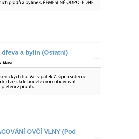
 lesních plodů a bylinek. ŘEMESLNÉ ODPOLEDNE
dřeva a bylin (Ostatní)
 |
Mapa
jesenických hor Vás v pátek 7. srpna srdečně
ní tvrzi, kde budete moci obdivovat
 pletení z proutí.
COVÁNÍ OVČÍ VLNY (Pod