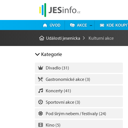
ÚVOD
AKCE
KDE KOUPI
Události jesenicka
Kulturní akce
Kategorie
Divadlo
(31)
Gastronomické akce
(3)
Koncerty
(41)
Sportovní akce
(3)
Pod širým nebem / festivaly
(24)
Kino
(5)