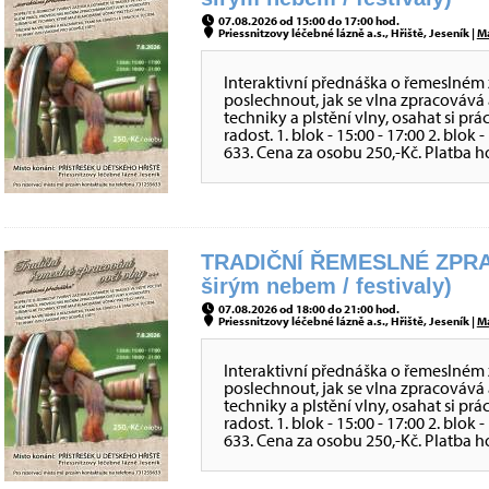
07.08.2026 od 15:00 do 17:00 hod.
Priessnitzovy léčebné lázně a.s., Hřiště, Jeseník |
M
Interaktivní přednáška o řemeslném 
poslechnout, jak se vlna zpracovává 
techniky a plstění vlny, osahat si prá
radost. 1. blok - 15:00 - 17:00 2. blok
633. Cena za osobu 250,-Kč. Platba h
TRADIČNÍ ŘEMESLNÉ ZPRA
širým nebem / festivaly)
07.08.2026 od 18:00 do 21:00 hod.
Priessnitzovy léčebné lázně a.s., Hřiště, Jeseník |
M
Interaktivní přednáška o řemeslném 
poslechnout, jak se vlna zpracovává 
techniky a plstění vlny, osahat si prá
radost. 1. blok - 15:00 - 17:00 2. blok
633. Cena za osobu 250,-Kč. Platba h