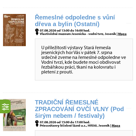
Řemeslné odpoledne s vůní
dřeva a bylin (Ostatní)
07.08.2026 od 13:00 do 16:00 hod.
Vlastivědné muzeum Jesenicka - vodní tvrz, Jeseník |
Mapa
U příležitosti výstavy Stará řemesla
jesenických hor Vás v pátek 7. srpna
srdečně zveme na řemeslné odpoledne ve
Vodní tvrzi, kde budete moci obdivovat
řezbářskou práci, tkaní na kolovratu i
pletení z proutí.
TRADIČNÍ ŘEMESLNÉ
ZPRACOVÁNÍ OVČÍ VLNY (Pod
širým nebem / festivaly)
07.08.2026 od 15:00 do 17:00 hod.
Priessnitzovy léčebné lázně a.s., Hřiště, Jeseník |
Mapa