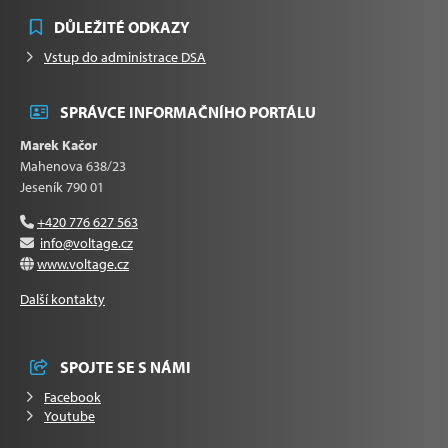
DŮLEŽITÉ ODKAZY
Vstup do administrace DSA
SPRÁVCE INFORMAČNÍHO PORTÁLU
Marek Kačor
Mahenova 638/23
Jeseník 790 01
+420 776 627 563
info@voltage.cz
www.voltage.cz
Další kontakty
SPOJTE SE S NÁMI
Facebook
Youtube