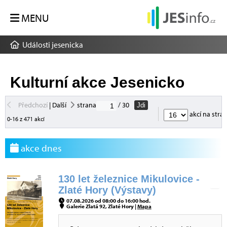
MENU
Události jesenicka
Kulturní akce Jesenicko
Předchozí
|
Další
strana
/ 30
Jdi
akcí na stra
0-16 z 471 akcí
akce dnes
130 let železnice Mikulovice -
Zlaté Hory (Výstavy)
07.08.2026 od 08:00 do 16:00 hod.
Galerie Zlatá 92, Zlaté Hory |
Mapa