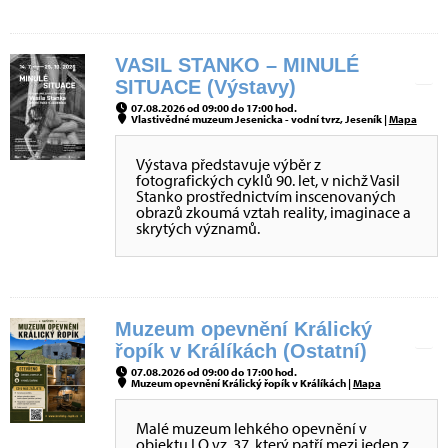
VASIL STANKO – MINULÉ
SITUACE (Výstavy)
07.08.2026 od 09:00 do 17:00 hod.
Vlastivědné muzeum Jesenicka - vodní tvrz, Jeseník |
Mapa
Výstava představuje výběr z
fotografických cyklů 90. let, v nichž Vasil
Stanko prostřednictvím inscenovaných
obrazů zkoumá vztah reality, imaginace a
skrytých významů.
Muzeum opevnění Králický
řopík v Králíkách (Ostatní)
07.08.2026 od 09:00 do 17:00 hod.
Muzeum opevnění Králický řopík v Králíkách |
Mapa
Malé muzeum lehkého opevnění v
objektu LO vz. 37, který patří mezi jeden z