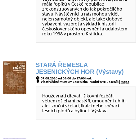
mála řopíků v České republice
zrekonstruovaných do tak pokročilého
stavu. Návštěvníci u nás mohou vidět
nejen samotný objekt, ale také dobové
vybavení, výzbroj a výklad k historii
československého opevnění a událostem
roku 1938 v prostoru Králicka.
STARÁ ŘEMESLA
JESENICKÝCH HOR (Výstavy)
07.08.2026 od 09:00 do 17:00 hod.
Vlastivědné muzeum Jesenicka - vodní tvrz, Jeseník |
Mapa
Houževnatí dřevaři, šikovní řezbáři,
větrem ošlehaní pastýři, umounění uhlíři,
ale i zruční včelaři, tkalci nebo sběrači
lesních plodů a bylinek. Výstava