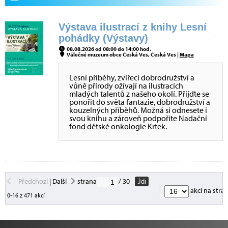
Výstava ilustrací z knihy Lesní
pohádky (Výstavy)
08.08.2026 od 08:00 do 14:00 hod.
Válečné muzeum obce Česká Ves, Česká Ves |
Mapa
Lesní příběhy, zvířecí dobrodružství a
vůně přírody ožívají na ilustracích
mladých talentů z našeho okolí. Přijďte se
ponořit do světa fantazie, dobrodružství a
kouzelných příběhů. Možná si odnesete i
svou knihu a zároveň podpoříte Nadační
fond dětské onkologie Krtek.
Předchozí
|
Další
strana
/ 30
Jdi
akcí na stra
0-16 z 471 akcí