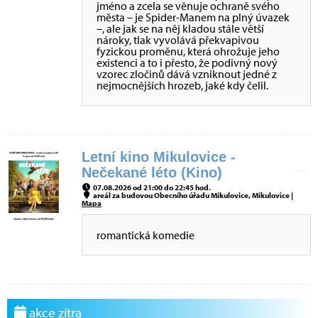
jméno a zcela se věnuje ochraně svého
města – je Spider-Manem na plný úvazek
–, ale jak se na něj kladou stále větší
nároky, tlak vyvolává překvapivou
fyzickou proměnu, která ohrožuje jeho
existenci a to i přesto, že podivný nový
vzorec zločinů dává vzniknout jedné z
nejmocnějších hrozeb, jaké kdy čelil.
Letní kino Mikulovice -
Nečekané léto (Kino)
07.08.2026 od 21:00 do 22:45 hod.
areál za budovou Obecního úřadu Mikulovice, Mikulovice |
Mapa
romantická komedie
akce zítra