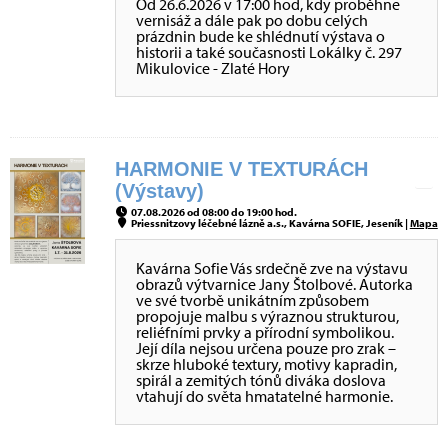
Od 26.6.2026 v 17:00 hod, kdy proběhne
vernisáž a dále pak po dobu celých
prázdnin bude ke shlédnutí výstava o
historii a také současnosti Lokálky č. 297
Mikulovice - Zlaté Hory
HARMONIE V TEXTURÁCH
(Výstavy)
07.08.2026 od 08:00 do 19:00 hod.
Priessnitzovy léčebné lázně a.s., Kavárna SOFIE, Jeseník |
Mapa
Kavárna Sofie Vás srdečně zve na výstavu
obrazů výtvarnice Jany Štolbové. Autorka
ve své tvorbě unikátním způsobem
propojuje malbu s výraznou strukturou,
reliéfními prvky a přírodní symbolikou.
Její díla nejsou určena pouze pro zrak –
skrze hluboké textury, motivy kapradin,
spirál a zemitých tónů diváka doslova
vtahují do světa hmatatelné harmonie.