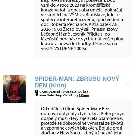
inspirovaná tureckým pobřežím. Duo
vzniklo v roce 2023 na kroměřížské
konzervatoři a dnes oba umělci pokračují
ve studiích na VŠMU v Bratislavě, kde se
společné interpretaci věnují pod vedením
doc. Róberta Pechance, ArtD. pátek 7.8.
2026 19:00 Zrcadlový sál, Priessnitzovy
Léčebné lázně Jeseník Přijďte si po
lázeňské procházce vychutnat večer plný
krásné a nevšední hudby. Těšíme se na
vás! ✨ VSTUPNÉ 200 Kč
SPIDER-MAN: ZBRUSU NOVÝ
DEN (Kino)
07.08.2026 od 19:00 do 21:00 hod.
kino Zlaté Hory, Zlaté Hory |
Mapa
Od událostí filmu Spider-Man: Bez
domova uplynuly čtyři roky a Peter je nyní
dospělý muž, který žije zcela osamoceně,
protože se dobrovolně vymazal ze životů
a vzpomínek svých blízkých. Bojuje proti
zločinu v New Yorku, který už nezná jeho