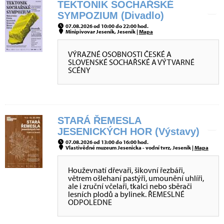
TEKTONIK SOCHAŘSKÉ
SYMPOZIUM (Divadlo)
07.08.2026 od 10:00 do 22:00 hod.
Minipivovar Jeseník, Jeseník |
Mapa
VÝRAZNÉ OSOBNOSTI ČESKÉ A
SLOVENSKÉ SOCHAŘSKÉ A VÝTVARNÉ
SCÉNY
STARÁ ŘEMESLA
JESENICKÝCH HOR (Výstavy)
07.08.2026 od 13:00 do 16:00 hod.
Vlastivědné muzeum Jesenicka - vodní tvrz, Jeseník |
Mapa
Houževnatí dřevaři, šikovní řezbáři,
větrem ošlehaní pastýři, umounění uhlíři,
ale i zruční včelaři, tkalci nebo sběrači
lesních plodů a bylinek. ŘEMESLNÉ
ODPOLEDNE