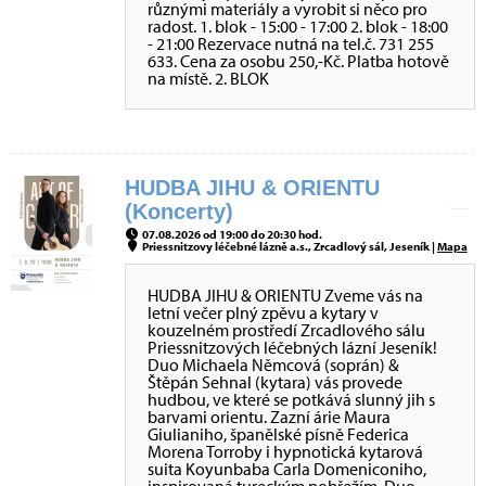
různými materiály a vyrobit si něco pro
radost. 1. blok - 15:00 - 17:00 2. blok - 18:00
- 21:00 Rezervace nutná na tel.č. 731 255
633. Cena za osobu 250,-Kč. Platba hotově
na místě. 2. BLOK
HUDBA JIHU & ORIENTU
(Koncerty)
07.08.2026 od 19:00 do 20:30 hod.
Priessnitzovy léčebné lázně a.s., Zrcadlový sál, Jeseník |
Mapa
HUDBA JIHU & ORIENTU Zveme vás na
letní večer plný zpěvu a kytary v
kouzelném prostředí Zrcadlového sálu
Priessnitzových léčebných lázní Jeseník!
Duo Michaela Němcová (soprán) &
Štěpán Sehnal (kytara) vás provede
hudbou, ve které se potkává slunný jih s
barvami orientu. Zazní árie Maura
Giulianiho, španělské písně Federica
Morena Torroby i hypnotická kytarová
suita Koyunbaba Carla Domeniconiho,