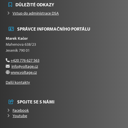
DŮLEŽITÉ ODKAZY
Vstup do administrace DSA
SPRÁVCE INFORMAČNÍHO PORTÁLU
Marek Kačor
Mahenova 638/23
Jeseník 790 01
+420 776 627 563
info@voltage.cz
www.voltage.cz
Další kontakty
SPOJTE SE S NÁMI
Facebook
Youtube