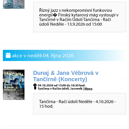
Řízný jazz s nekompromisní funkovou
energií� Finský kytarový mág vystoupí v
Tančírně v Račím Údolí Tančírna - Račí
údolí Neděle - 13.9.2026 od 15:00
akce v neděli 04. října 2026
Dunaj & Jana Vébrová v
Tančírně (Koncerty)
04.10.2026 od 15:00 do 16:30 hod.
Tančírna v Račím údolí, Javorník |
Mapa
Tančírna - Račí údolí Neděle - 4.10.2026 -
15 hod.