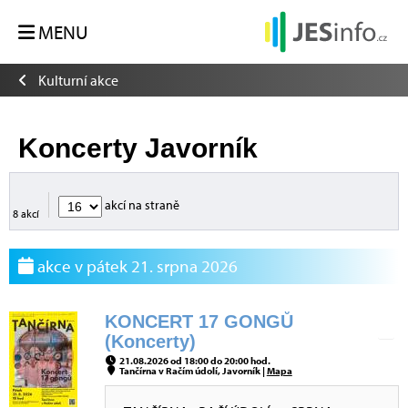
MENU
Kulturní akce
Koncerty Javorník
akcí na straně
8 akcí
akce v pátek 21. srpna 2026
KONCERT 17 GONGŮ
(Koncerty)
21.08.2026 od 18:00 do 20:00 hod.
Tančírna v Račím údolí, Javorník |
Mapa