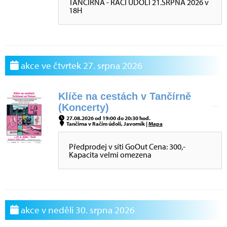
TANČÍRNA - RAČÍ ÚDOLÍ 21.SRPNA 2026 v
18H
akce ve čtvrtek 27. srpna 2026
Klíče na cestách v Tančírně
(Koncerty)
27.08.2026 od 19:00 do 20:30 hod.
Tančírna v Račím údolí, Javorník |
Mapa
Předprodej v síti GoOut Cena: 300,-
Kapacita velmi omezena
akce v neděli 30. srpna 2026