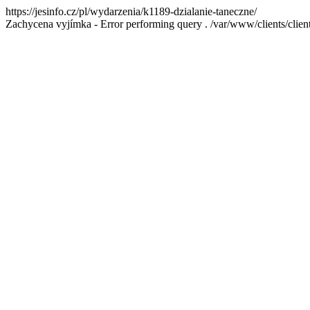
https://jesinfo.cz/pl/wydarzenia/k1189-dzialanie-taneczne/
Zachycena vyjímka - Error performing query . /var/www/clients/cl