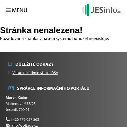
MENU
Stránka nenalezena!
Požadovaná stránka v našem systému bohužel neexistuje.
DŮLEŽITÉ ODKAZY
Vstup do administrace DSA
SPRÁVCE INFORMAČNÍHO PORTÁLU
Marek Kačor
Mahenova 638/23
Jeseník 790 01
+420 776 627 563
info@voltage.cz