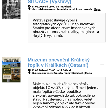
SITUACE (Výstavy)
11.08.2026 od 09:00 do 17:00 hod.
Vlastivědné muzeum Jesenicka - vodní tvrz, Jeseník |
Mapa
Výstava představuje výběr z
fotografických cyklů 90. let, v nichž Vasil
Stanko prostřednictvím inscenovaných
obrazů zkoumá vztah reality, imaginace a
skrytých významů.
Muzeum opevnění Králický
řopík v Králíkách (Ostatní)
11.08.2026 od 09:00 do 17:00 hod.
Muzeum opevnění Králický řopík v Králíkách |
Mapa
Malé muzeum lehkého opevnění v
objektu LO vz. 37, který patří mezi jeden z
mála řopíků v České republice
zrekonstruovaných do tak pokročilého
stavu. Návštěvníci u nás mohou vidět
nejen samotný objekt, ale také dobové
vybavení, výzbroj a výklad k historii