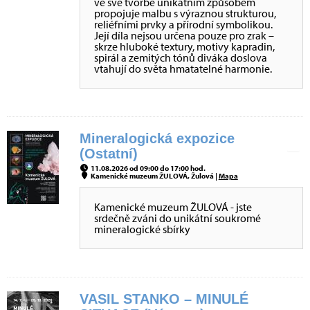
ve své tvorbě unikátním způsobem
propojuje malbu s výraznou strukturou,
reliéfními prvky a přírodní symbolikou.
Její díla nejsou určena pouze pro zrak –
skrze hluboké textury, motivy kapradin,
spirál a zemitých tónů diváka doslova
vtahují do světa hmatatelné harmonie.
Mineralogická expozice
(Ostatní)
11.08.2026 od 09:00 do 17:00 hod.
Kamenické muzeum ŽULOVÁ, Žulová |
Mapa
Kamenické muzeum ŽULOVÁ - jste
srdečně zváni do unikátní soukromé
mineralogické sbírky
VASIL STANKO – MINULÉ