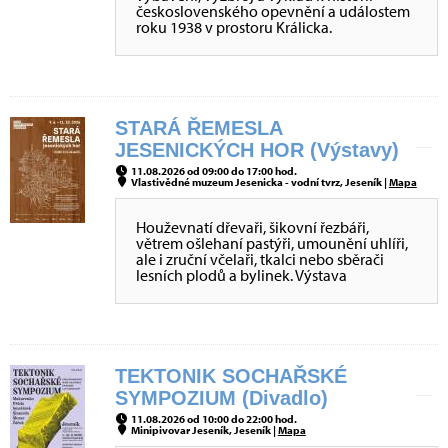
československého opevnění a událostem
roku 1938 v prostoru Králicka.
STARÁ ŘEMESLA
JESENICKÝCH HOR (Výstavy)
11.08.2026 od 09:00 do 17:00 hod.
Vlastivědné muzeum Jesenicka - vodní tvrz, Jeseník |
Mapa
Houževnatí dřevaři, šikovní řezbáři,
větrem ošlehaní pastýři, umounění uhlíři,
ale i zruční včelaři, tkalci nebo sběrači
lesních plodů a bylinek. Výstava
TEKTONIK SOCHAŘSKÉ
SYMPOZIUM (Divadlo)
11.08.2026 od 10:00 do 22:00 hod.
Minipivovar Jeseník, Jeseník |
Mapa