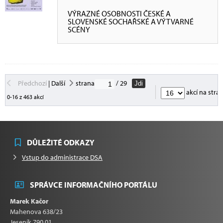
VÝRAZNÉ OSOBNOSTI ČESKÉ A
SLOVENSKÉ SOCHAŘSKÉ A VÝTVARNÉ
SCÉNY
Předchozí
|
Další
strana
/ 29
Jdi
akcí na stra
0-16 z 463 akcí
DŮLEŽITÉ ODKAZY
Vstup do administrace DSA
SPRÁVCE INFORMAČNÍHO PORTÁLU
Marek Kačor
Mahenova 638/23
Jeseník 790 01