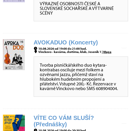
VÝRAZNÉ OSOBNOSTI ČESKÉ A
SLOVENSKÉ SOCHAŘSKÉ A VÝTVARNÉ
SCÉNY
AVOKADUO (Koncerty)
10.08.2026 od 19:00 do 21:00 hod.
Vinckovo - kavárna, dortírna, klub, Jeseník 1 |
Mapa
Tvorba písničkářského duo kytara-
kontrabas osciluje mezi folkem a
ozvěnami jazzu, přičemž staví na
hlubokém hudebním propojení a
přátelství. Vstupné 200,- Kč. Rezervace v
kavárně Vinckovo nebo SMS 608904004.
VÍTE CO VÁM SLUŠÍ?
(Přednášky)
10.08.2026 od 19:00 do 20:30 hod.