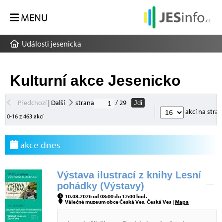
MENU
Události jesenicka
Kulturní akce Jesenicko
Předchozí
|
Další
strana
/ 29
Jdi
akcí na stra
0-16 z 463 akcí
akce dnes
Výstava ilustrací z knihy Lesní
pohádky (Výstavy)
10.08.2026 od 08:00 do 12:00 hod.
Válečné muzeum obce Česká Ves, Česká Ves |
Mapa