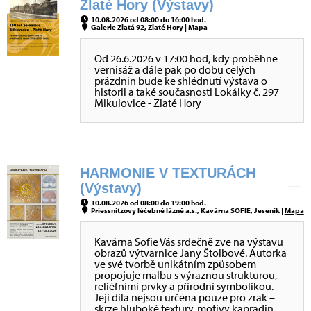
Zlaté Hory (Výstavy)
10.08.2026 od 08:00 do 16:00 hod.
Galerie Zlatá 92, Zlaté Hory |
Mapa
Od 26.6.2026 v 17:00 hod, kdy proběhne
vernisáž a dále pak po dobu celých
prázdnin bude ke shlédnutí výstava o
historii a také současnosti Lokálky č. 297
Mikulovice - Zlaté Hory
HARMONIE V TEXTURÁCH
(Výstavy)
10.08.2026 od 08:00 do 19:00 hod.
Priessnitzovy léčebné lázně a.s., Kavárna SOFIE, Jeseník |
Mapa
Kavárna Sofie Vás srdečně zve na výstavu
obrazů výtvarnice Jany Štolbové. Autorka
ve své tvorbě unikátním způsobem
propojuje malbu s výraznou strukturou,
reliéfními prvky a přírodní symbolikou.
Její díla nejsou určena pouze pro zrak –
skrze hluboké textury, motivy kapradin,