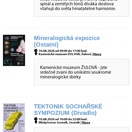
spirál a zemitých tónů diváka doslova
vtahují do světa hmatatelné harmonie.
Mineralogická expozice
(Ostatní)
10.08.2026 od 09:00 do 17:00 hod.
Kamenické muzeum ŽULOVÁ, Žulová |
Mapa
Kamenické muzeum ŽULOVÁ - jste
srdečně zváni do unikátní soukromé
mineralogické sbírky
TEKTONIK SOCHAŘSKÉ
SYMPOZIUM (Divadlo)
10.08.2026 od 10:00 do 22:00 hod.
Minipivovar Jeseník, Jeseník |
Mapa