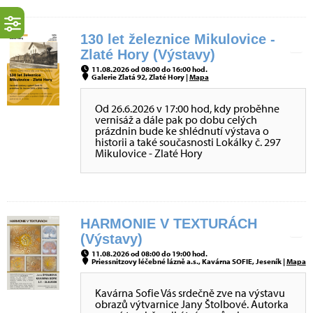
130 let železnice Mikulovice -
Zlaté Hory (Výstavy)
11.08.2026 od 08:00 do 16:00 hod.
Galerie Zlatá 92, Zlaté Hory |
Mapa
Od 26.6.2026 v 17:00 hod, kdy proběhne
vernisáž a dále pak po dobu celých
prázdnin bude ke shlédnutí výstava o
historii a také současnosti Lokálky č. 297
Mikulovice - Zlaté Hory
HARMONIE V TEXTURÁCH
(Výstavy)
11.08.2026 od 08:00 do 19:00 hod.
Priessnitzovy léčebné lázně a.s., Kavárna SOFIE, Jeseník |
Mapa
Kavárna Sofie Vás srdečně zve na výstavu
obrazů výtvarnice Jany Štolbové. Autorka