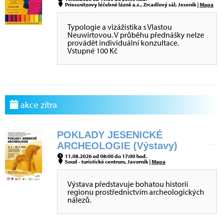
Priessnitzovy léčebné lázně a.s., Zrcadlový sál, Jeseník |
Mapa
Typologie a vizážistika s Vlastou
Neuwirtovou. V průběhu přednášky nelze
provádět individuální konzultace.
Vstupné 100 Kč
akce zítra
POKLADY JESENICKÉ
ARCHEOLOGIE (Výstavy)
11.08.2026 od 08:00 do 17:00 hod.
Soud - turistické centrum, Javorník |
Mapa
Výstava představuje bohatou historii
regionu prostřednictvím archeologických
nálezů.