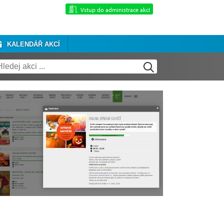
Vstup do administrace akcí
KALENDÁŘ AKCÍ
ginu