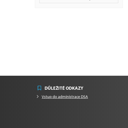
DŮLEŽITÉ ODKAZY
Vstup do administrace DSA