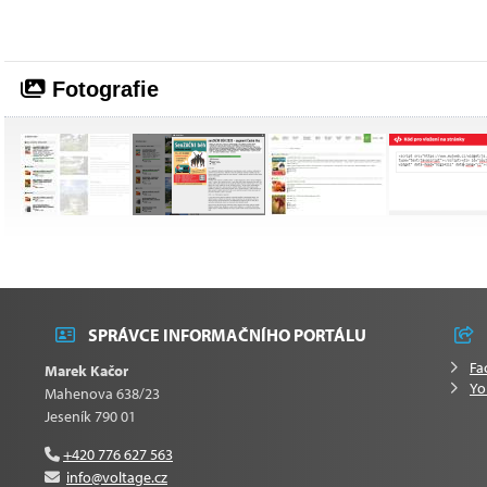
Fotografie
SPRÁVCE INFORMAČNÍHO PORTÁLU
Fa
Marek Kačor
Yo
Mahenova 638/23
Jeseník 790 01
+420 776 627 563
info@voltage.cz