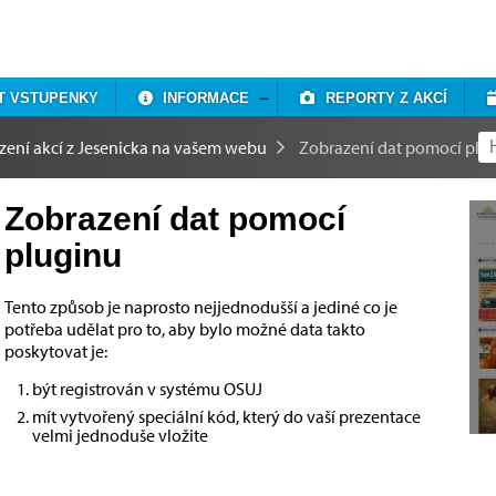
T VSTUPENKY
INFORMACE
REPORTY Z AKCÍ
zení akcí z Jesenicka na vašem webu
Zobrazení dat pomocí plu
Zobrazení dat pomocí
pluginu
Tento způsob je naprosto nejjednodušší a jediné co je
potřeba udělat pro to, aby bylo možné data takto
poskytovat je:
být registrován v systému OSUJ
mít vytvořený speciální kód, který do vaší prezentace
velmi jednoduše vložite