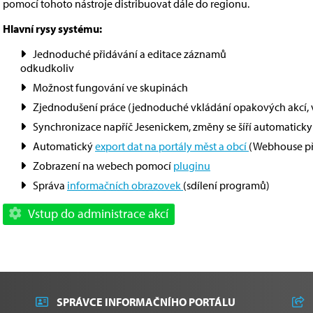
pomocí tohoto nástroje distribuovat dále do regionu.
Hlavní rysy systému:
Jednoduché přidávání a editace záznamů
odkudkoliv
Možnost fungování ve skupinách
Zjednodušení práce (jednoduché vkládání opakových akcí, v
Synchronizace napříč Jesenickem, změny se šíří automaticky
Automatický
export dat na portály měst a obcí
(Webhouse při
Zobrazení na webech pomocí
pluginu
Správa
informačních obrazovek
(sdílení programů)
Vstup do administrace akcí
SPRÁVCE INFORMAČNÍHO PORTÁLU