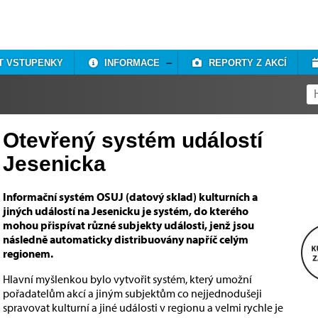
T VSTUPENKY
INFORMACE
REPORTY Z AKCÍ
Otevřený systém událostí
Jesenicka
Informační systém OSUJ (datový sklad) kulturních a
jiných událostí na Jesenicku je systém, do kterého
mohou přispívat různé subjekty události, jenž jsou
následně automaticky distribuovány napříč celým
regionem.
Hlavní myšlenkou bylo vytvořit systém, který umožní
pořadatelům akcí a jiným subjektům co nejjednodušeji
spravovat kulturní a jiné události v regionu a velmi rychle je