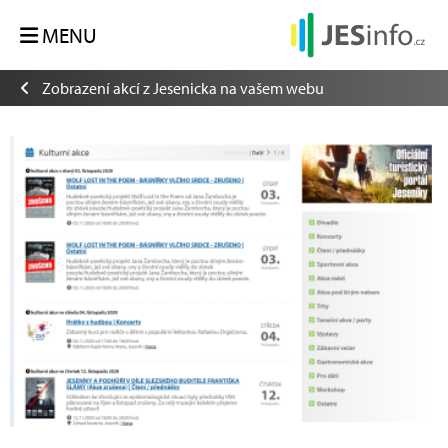
MENU
Zobrazení akcí z Jesenicka na vašem webu