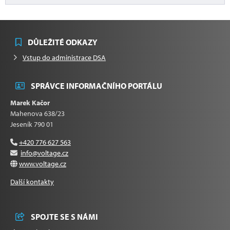
DŮLEŽITÉ ODKAZY
Vstup do administrace DSA
SPRÁVCE INFORMAČNÍHO PORTÁLU
Marek Kačor
Mahenova 638/23
Jeseník 790 01
+420 776 627 563
info@voltage.cz
www.voltage.cz
Další kontakty
SPOJTE SE S NÁMI