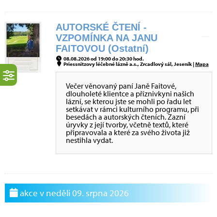
AUTORSKÉ ČTENÍ -
VZPOMÍNKA NA JANU
FAITOVOU (Ostatní)
08.08.2026 od 19:00 do 20:30 hod.
Priessnitzovy léčebné lázně a.s., Zrcadlový sál, Jeseník |
Mapa
Večer věnovaný paní Janě Faitové,
dlouholeté klientce a příznivkyni našich
lázní, se kterou jste se mohli po řadu let
setkávat v rámci kulturního programu, při
besedách a autorských čteních. Zazní
úryvky z její tvorby, včetně textů, které
připravovala a které za svého života již
nestihla vydat.
akce v neděli 09. srpna 2026