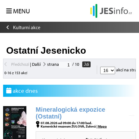
MENU
Kulturní akce
Ostatní Jesenicko
Předchozí
|
Další
strana
/ 10
Jdi
akcí na stra
0-16 z 153 akcí
akce dnes
Mineralogická expozice
(Ostatní)
07.08.2026 od 09:00 do 17:00 hod.
Kamenické muzeum ŽULOVÁ, Žulová |
Mapa