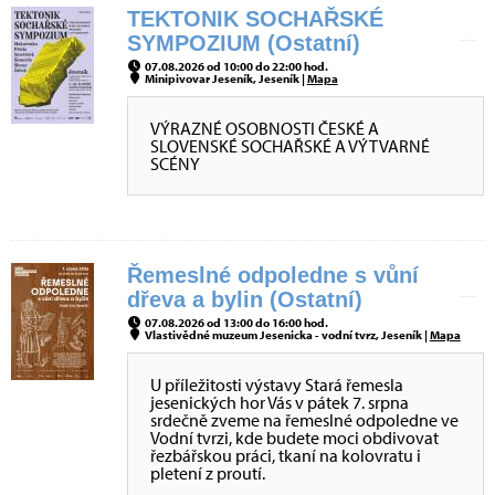
TEKTONIK SOCHAŘSKÉ
SYMPOZIUM (Ostatní)
07.08.2026 od 10:00 do 22:00 hod.
Minipivovar Jeseník, Jeseník |
Mapa
VÝRAZNÉ OSOBNOSTI ČESKÉ A
SLOVENSKÉ SOCHAŘSKÉ A VÝTVARNÉ
SCÉNY
Řemeslné odpoledne s vůní
dřeva a bylin (Ostatní)
07.08.2026 od 13:00 do 16:00 hod.
Vlastivědné muzeum Jesenicka - vodní tvrz, Jeseník |
Mapa
U příležitosti výstavy Stará řemesla
jesenických hor Vás v pátek 7. srpna
srdečně zveme na řemeslné odpoledne ve
Vodní tvrzi, kde budete moci obdivovat
řezbářskou práci, tkaní na kolovratu i
pletení z proutí.