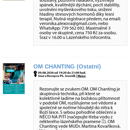
soustavy, pozitivní naladění, výživnější
spánek, kvalitnější dýchání, pocit stability,
uvolnění myšlenkového toku, snížení
hladiny stresových hormonů díky lesní
terapii. Nutná registrace předem, na email:
veronika.alexova@gmail.com, nebo
WhatsApp: 739 562 692. Maximálně 3
osoby ve skupině, cena 750 Kč za osobu.
Sraz v 16.00 u Lázeňského infocentra.
OM CHANTING (Ostatní)
09.08.2026 od 19:20 do 21:00 hod.
Sraz u Recepce PS, Jeseník |
Mapa
Rezonujte se zvukem OM. OM Chanting je
skupinová technika, při které se
kolektivně ladíme na božskou přítomnost
v podobě OM, rozšiřujeme své vědomí a
společně se noříme hlouběji do nitra k
Boží lásce. S sebou pohodlné oblečení a
NĚCO NA PITÍ (načepujte třeba vodu z
některého lázeňského pramene ). OM
Chanting vede MUDr. Martina Kovaříková.