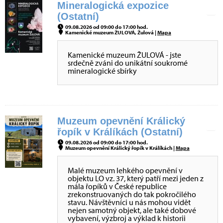
Mineralogická expozice
(Ostatní)
09.08.2026 od 09:00 do 17:00 hod.
Kamenické muzeum ŽULOVÁ, Žulová |
Mapa
Kamenické muzeum ŽULOVÁ - jste
srdečně zváni do unikátní soukromé
mineralogické sbírky
Muzeum opevnění Králický
řopík v Králíkách (Ostatní)
09.08.2026 od 09:00 do 17:00 hod.
Muzeum opevnění Králický řopík v Králíkách |
Mapa
Malé muzeum lehkého opevnění v
objektu LO vz. 37, který patří mezi jeden z
mála řopíků v České republice
zrekonstruovaných do tak pokročilého
stavu. Návštěvníci u nás mohou vidět
nejen samotný objekt, ale také dobové
vybavení, výzbroj a výklad k historii