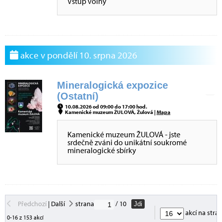
Vstup volný
akce v pondělí 10. srpna 2026
Mineralogická expozice
(Ostatní)
10.08.2026 od 09:00 do 17:00 hod.
Kamenické muzeum ŽULOVÁ, Žulová |
Mapa
Kamenické muzeum ŽULOVÁ - jste
srdečně zváni do unikátní soukromé
mineralogické sbírky
Předchozí
|
Další
strana
/ 10
Jdi
akcí na stra
0-16 z 153 akcí