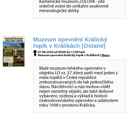
Kamenické muzeum ŽULOVÁ - jste
srdečně zváni do unikátní soukromé
mineralogické sbírky
Muzeum opevnění Králický
řopík v Králíkách (Ostatní)
07.08.2026 od 09:00 do 17:00 hod.
Muzeum opevnění Králický řopík v Králíkách |
Mapa
Malé muzeum lehkého opevnění v
objektu LO vz. 37, který patří mezi jeden z
mála řopíků v České republice
zrekonstruovaných do tak pokročilého
stavu. Návštěvníci u nás mohou vidět
nejen samotný objekt, ale také dobové
vybavení, výzbroj a výklad k historii
československého opevnění a událostem
roku 1938 v prostoru Králicka.