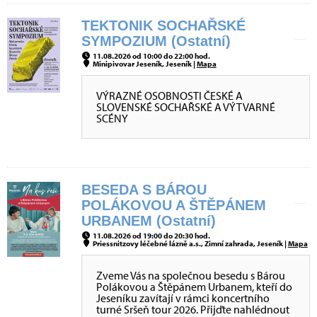
TEKTONIK SOCHAŘSKÉ
SYMPOZIUM (Ostatní)
11.08.2026 od 10:00 do 22:00 hod.
Minipivovar Jeseník, Jeseník |
Mapa
VÝRAZNÉ OSOBNOSTI ČESKÉ A
SLOVENSKÉ SOCHAŘSKÉ A VÝTVARNÉ
SCÉNY
BESEDA S BÁROU
POLÁKOVOU A ŠTĚPÁNEM
URBANEM (Ostatní)
11.08.2026 od 19:00 do 20:30 hod.
Priessnitzovy léčebné lázně a.s., Zimní zahrada, Jeseník |
Mapa
Zveme Vás na společnou besedu s Bárou
Polákovou a Štěpánem Urbanem, kteří do
Jeseníku zavítají v rámci koncertního
turné Sršeň tour 2026. Přijďte nahlédnout