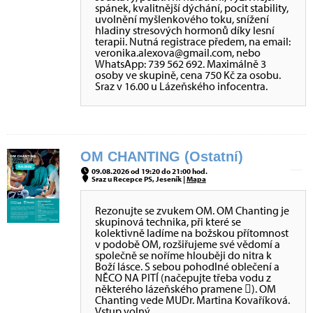
spánek, kvalitnější dýchání, pocit stability,
uvolnění myšlenkového toku, snížení
hladiny stresových hormonů díky lesní
terapii. Nutná registrace předem, na email:
veronika.alexova@gmail.com, nebo
WhatsApp: 739 562 692. Maximálně 3
osoby ve skupině, cena 750 Kč za osobu.
Sraz v 16.00 u Lázeňského infocentra.
OM CHANTING (Ostatní)
09.08.2026 od 19:20 do 21:00 hod.
Sraz u Recepce PS, Jeseník |
Mapa
Rezonujte se zvukem OM. OM Chanting je
skupinová technika, při které se
kolektivně ladíme na božskou přítomnost
v podobě OM, rozšiřujeme své vědomí a
společně se noříme hlouběji do nitra k
Boží lásce. S sebou pohodlné oblečení a
NĚCO NA PITÍ (načepujte třeba vodu z
některého lázeňského pramene ). OM
Chanting vede MUDr. Martina Kovaříková.
Vstup volný