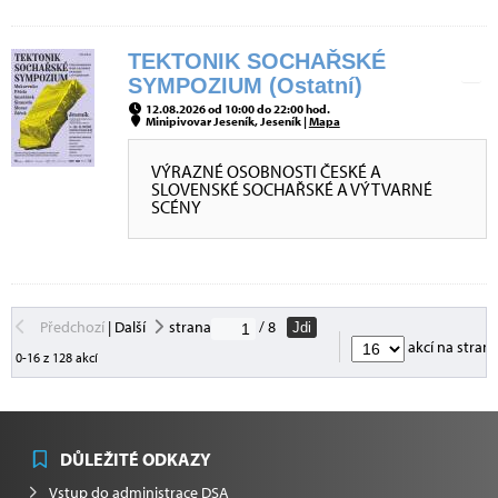
TEKTONIK SOCHAŘSKÉ
SYMPOZIUM (Ostatní)
12.08.2026 od 10:00 do 22:00 hod.
Minipivovar Jeseník, Jeseník |
Mapa
VÝRAZNÉ OSOBNOSTI ČESKÉ A
SLOVENSKÉ SOCHAŘSKÉ A VÝTVARNÉ
SCÉNY
Předchozí
|
Další
strana
/ 8
Jdi
akcí na stran
0-16 z 128 akcí
DŮLEŽITÉ ODKAZY
Vstup do administrace DSA