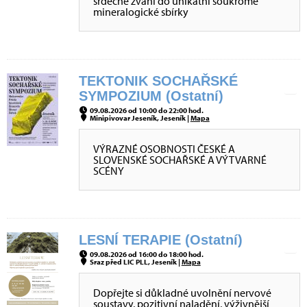
srdečně zváni do unikátní soukromé
mineralogické sbírky
TEKTONIK SOCHAŘSKÉ
SYMPOZIUM (Ostatní)
09.08.2026 od 10:00 do 22:00 hod.
Minipivovar Jeseník, Jeseník |
Mapa
VÝRAZNÉ OSOBNOSTI ČESKÉ A
SLOVENSKÉ SOCHAŘSKÉ A VÝTVARNÉ
SCÉNY
LESNÍ TERAPIE (Ostatní)
09.08.2026 od 16:00 do 18:00 hod.
Sraz před LIC PLL, Jeseník |
Mapa
Dopřejte si důkladné uvolnění nervové
soustavy, pozitivní naladění, výživnější