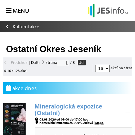
MENU
Kulturní akce
Ostatní Okres Jeseník
Předchozí
|
Další
strana
/ 8
Jdi
akcí na stran
0-16 z 128 akcí
akce dnes
Mineralogická expozice
(Ostatní)
08.08.2026 od 09:00 do 17:00 hod.
Kamenické muzeum ŽULOVÁ, Žulová |
Mapa