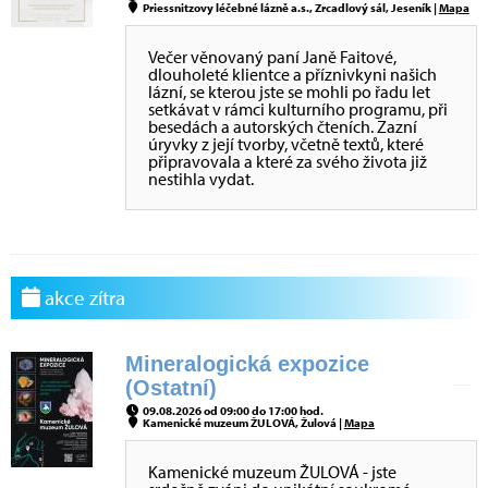
Priessnitzovy léčebné lázně a.s., Zrcadlový sál, Jeseník |
Mapa
Večer věnovaný paní Janě Faitové,
dlouholeté klientce a příznivkyni našich
lázní, se kterou jste se mohli po řadu let
setkávat v rámci kulturního programu, při
besedách a autorských čteních. Zazní
úryvky z její tvorby, včetně textů, které
připravovala a které za svého života již
nestihla vydat.
akce zítra
Mineralogická expozice
(Ostatní)
09.08.2026 od 09:00 do 17:00 hod.
Kamenické muzeum ŽULOVÁ, Žulová |
Mapa
Kamenické muzeum ŽULOVÁ - jste