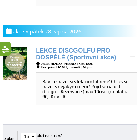
akce v pátek 28. srpna 2026
LEKCE DISCGOLFU PRO
DOSPĚLÉ (Sportovní akce)
28.08.2026 od 14:00 do 15:30 hod.
Sraz před LIC PLL, Jeseník |
Mapa
Baví tě házet si s létacím talířem? Chceš si
házet s nějakým cílem? Přijď se naučit
discgolf. Rezervace (max 10osob) a platba
90,- Kč v LIC.
akcí na straně
3 akce