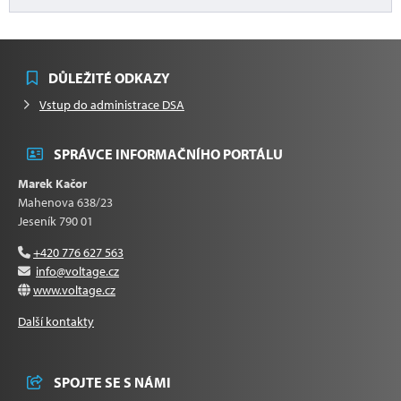
DŮLEŽITÉ ODKAZY
Vstup do administrace DSA
SPRÁVCE INFORMAČNÍHO PORTÁLU
Marek Kačor
Mahenova 638/23
Jeseník 790 01
+420 776 627 563
info@voltage.cz
www.voltage.cz
Další kontakty
SPOJTE SE S NÁMI