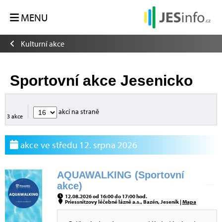
MENU
Kulturní akce
Sportovní akce Jesenicko
akcí na straně
3 akce
akce ve středu 12. srpna 2026
AQUAWALKING (Sportovní
akce)
12.08.2026 od 16:00 do 17:00 hod.
Priessnitzovy léčebné lázně a.s., Bazén, Jeseník |
Mapa