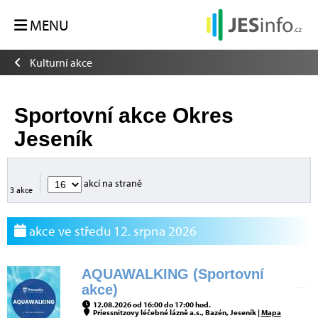
MENU
Kulturní akce
Sportovní akce Okres
Jeseník
akcí na straně
3 akce
akce ve středu 12. srpna 2026
AQUAWALKING (Sportovní
akce)
12.08.2026 od 16:00 do 17:00 hod.
Priessnitzovy léčebné lázně a.s., Bazén, Jeseník |
Mapa