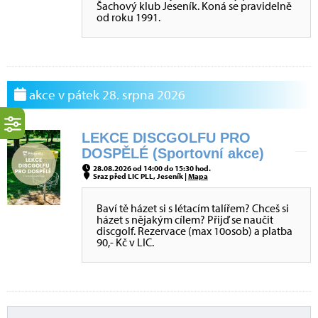
Šachový klub Jeseník. Koná se pravidelně
od roku 1991.
akce v pátek 28. srpna 2026
LEKCE DISCGOLFU PRO
DOSPĚLÉ (Sportovní akce)
28.08.2026 od 14:00 do 15:30 hod.
Sraz před LIC PLL, Jeseník |
Mapa
Baví tě házet si s létacím talířem? Chceš si
házet s nějakým cílem? Přijď se naučit
discgolf. Rezervace (max 10osob) a platba
90,- Kč v LIC.