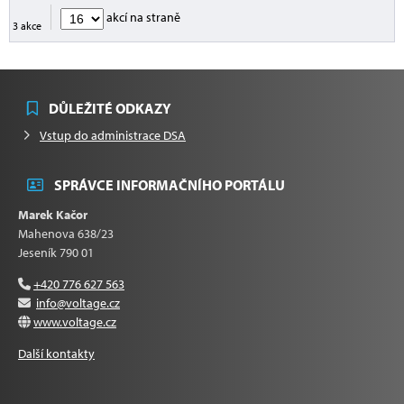
akcí na straně
3 akce
DŮLEŽITÉ ODKAZY
Vstup do administrace DSA
SPRÁVCE INFORMAČNÍHO PORTÁLU
Marek Kačor
Mahenova 638/23
Jeseník 790 01
+420 776 627 563
info@voltage.cz
www.voltage.cz
Další kontakty