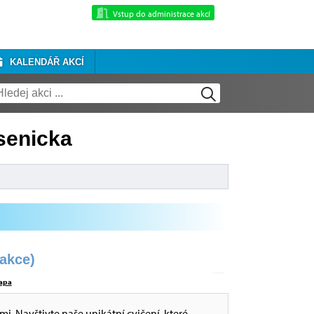
Vstup do administrace akcí
KALENDÁŘ AKCÍ
senicka
akce)
apa
i. Navštivte naše unikátní cvičení, které