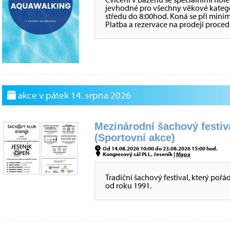
jevhodné pro všechny věkové kategor
středu do 8:00hod. Koná se při minim
Platba a rezervace na prodeji proced
akce v pátek 14. srpna 2026
Mezinárodní šachový festi
(Sportovní akce)
Od 14.08.2026 10:00 do 23.08.2026 15:00 hod.
Kongresový sál PLL, Jeseník |
Mapa
Tradiční šachový festival, který poř
od roku 1991.