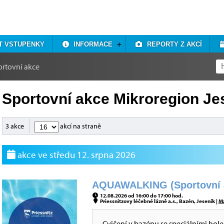
T VSTUPENKY
INFORMACE
REPORTY Z AKCÍ
ortovní akce
Sportovní akce Mikroregion Je
3 akce
akcí na straně
akce ve středu 12. srpna 2026
AQUAWALKING (Sportovní 
12.08.2026 od 16:00 do 17:00 hod.
Priessnitzovy léčebné lázně a.s., Bazén, Jeseník |
M
Cvičení v bazénu se speciálními holem