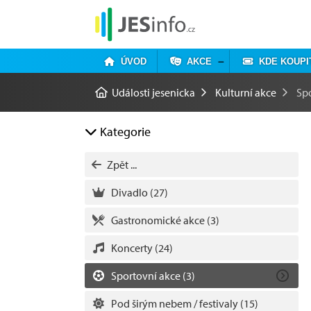
ÚVOD
AKCE
KDE KOUPI
Události jesenicka
Kulturní akce
Sp
Kategorie
Zpět ...
Divadlo
(27)
Gastronomické akce
(3)
Koncerty
(24)
Sportovní akce
(3)
Pod širým nebem / festivaly
(15)