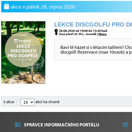
akce v pátek 28. srpna 2026
LEKCE DISCGOLFU PRO DOS
28.08.2026 od 14:00 do 15:30 hod.
Sraz před LIC PLL, Jeseník |
Mapa
Baví tě házet si s létacím talířem? Ch
discgolf. Rezervace (max 10osob) a pl
3 akce
akcí na straně
SPRÁVCE INFORMAČNÍHO PORTÁLU