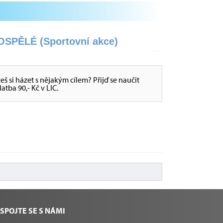
PĚLÉ (Sportovní akce)
ceš si házet s nějakým cílem? Přijď se naučit
atba 90,- Kč v LIC.
SPOJTE SE S NÁMI