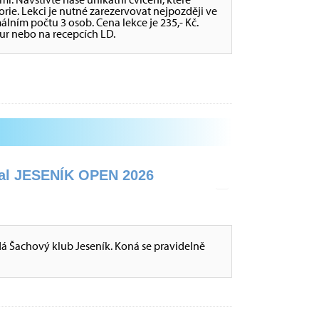
ie. Lekci je nutné zarezervovat nejpozději ve
álním počtu 3 osob. Cena lekce je 235,- Kč.
ur nebo na recepcích LD.
val JESENÍK OPEN 2026
ádá Šachový klub Jeseník. Koná se pravidelně