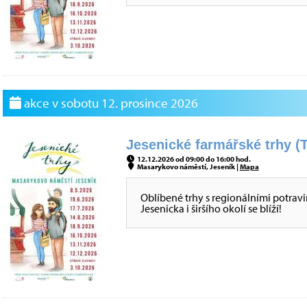
akce v sobotu 12. prosince 2026
Jesenické farmářské trhy (T
12.12.2026 od 09:00 do 16:00 hod.
Masarykovo náměstí, Jeseník |
Mapa
Oblíbené trhy s regionálními potrav
Jesenicka i širšího okolí se blíží!