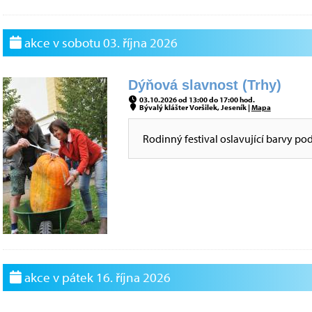
akce v sobotu 03. října 2026
Dýňová slavnost (Trhy)
03.10.2026 od 13:00 do 17:00 hod.
Bývalý klášter Voršilek, Jeseník |
Mapa
Rodinný festival oslavující barvy po
akce v pátek 16. října 2026