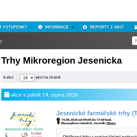
T VSTUPENKY
INFORMACE
REPORTY Z AKCÍ
hy
Trhy Mikroregion Jesenicka
6 akcí
akcí na straně
akce v pátek 14. srpna 2026
Jesenické farmářské trhy (T
14.08.2026 od 09:00 do 17:00 hod.
Masarykovo náměstí, Jeseník |
Mapa
Oblíbené trhy s regionálními potrav