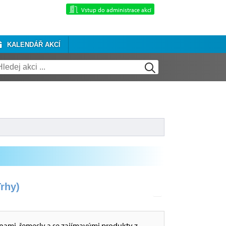
Vstup do administrace akcí
KALENDÁŘ AKCÍ
rhy)
inami, řemesly a se zajímavými produkty z