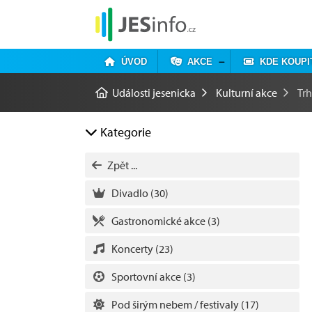
ÚVOD
AKCE
KDE KOUPI
Události jesenicka
Kulturní akce
Tr
Kategorie
Zpět ...
Divadlo
(30)
Gastronomické akce
(3)
Koncerty
(23)
Sportovní akce
(3)
Pod širým nebem / festivaly
(17)