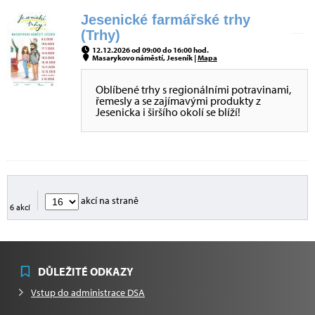
Jesenické farmářské trhy
(Trhy)
12.12.2026 od 09:00 do 16:00 hod.
Masarykovo náměstí, Jeseník |
Mapa
Oblíbené trhy s regionálními potravinami,
řemesly a se zajímavými produkty z
Jesenicka i širšího okolí se blíží!
akcí na straně
6 akcí
DŮLEŽITÉ ODKAZY
Vstup do administrace DSA