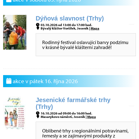
Dýňová slavnost (Trhy)
03.10.2026 od 13:00 do 17:00 hod.
Bývalý klášter Voršilek, Jeseník |
Mapa
Rodinný festival oslavující barvy podzimu
v krásné bývalé klášterní zahradě!
akce v pátek 16. října 2026
Jesenické farmářské trhy
(Trhy)
16.10.2026 od 09:00 do 16:00 hod.
Masarykovo náměstí, Jeseník |
Mapa
Oblíbené trhy s regionálními potravinami,
řemesly a se zajímavými produkty z