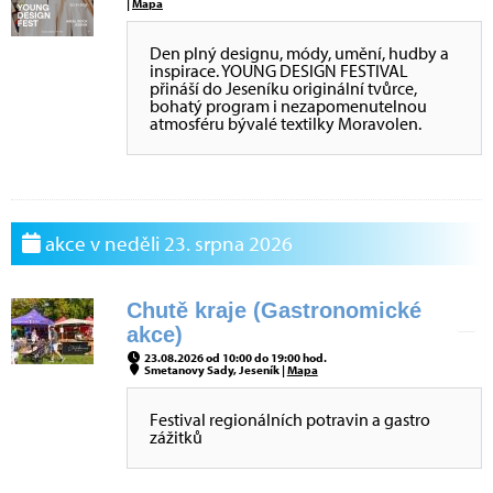
|
Mapa
Den plný designu, módy, umění, hudby a
inspirace. YOUNG DESIGN FESTIVAL
přináší do Jeseníku originální tvůrce,
bohatý program i nezapomenutelnou
atmosféru bývalé textilky Moravolen.
akce v neděli 23. srpna 2026
Chutě kraje (Gastronomické
akce)
23.08.2026 od 10:00 do 19:00 hod.
Smetanovy Sady, Jeseník |
Mapa
Festival regionálních potravin a gastro
zážitků