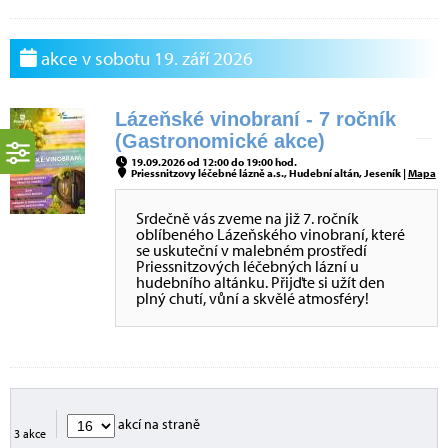
akce v sobotu 19. září 2026
Lázeňské vinobraní - 7 ročník
(Gastronomické akce)
19.09.2026 od 12:00 do 19:00 hod.
Priessnitzovy léčebné lázně a.s., Hudební altán, Jeseník |
Mapa
Srdečně vás zveme na již 7. ročník
oblíbeného Lázeňského vinobraní, které
se uskuteční v malebném prostředí
Priessnitzových léčebných lázní u
hudebního altánku. Přijďte si užít den
plný chutí, vůní a skvělé atmosféry!
akcí na straně
3 akce