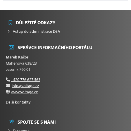
DŮLEŽITÉ ODKAZY
Vstup do administrace DSA
SPRÁVCE INFORMAČNÍHO PORTÁLU
Marek Kačor
Mahenova 638/23
Jeseník 790 01
+420 776 627 563
info@voltage.cz
www.voltage.cz
Další kontakty
SPOJTE SE S NÁMI
Facebook