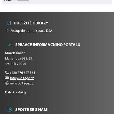
DŮLEŽITÉ ODKAZY
Vstup do administrace DSA
SPRÁVCE INFORMAČNÍHO PORTÁLU
Marek Kačor
Mahenova 638/23
Jeseník 790 01
+420 776 627 563
info@voltage.cz
www.voltage.cz
Další kontakty
SPOJTE SE S NÁMI