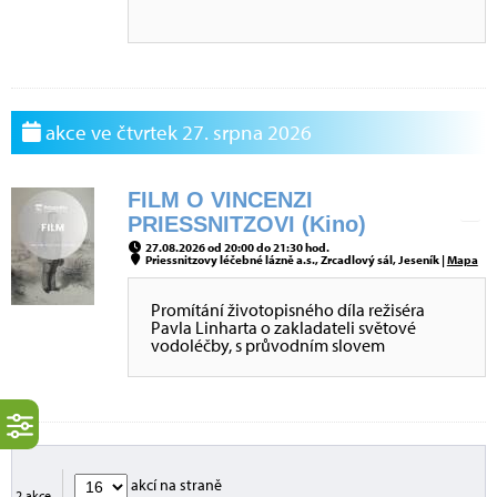
akce ve čtvrtek 27. srpna 2026
FILM O VINCENZI
PRIESSNITZOVI (Kino)
27.08.2026 od 20:00 do 21:30 hod.
Priessnitzovy léčebné lázně a.s., Zrcadlový sál, Jeseník |
Mapa
Promítání životopisného díla režiséra
Pavla Linharta o zakladateli světové
vodoléčby, s průvodním slovem
akcí na straně
2 akce