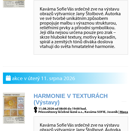
Kavárna Sofie Vás srdečně zve na výstavu
obrazů výtvarnice Jany Štolbové. Autorka
ve své tvorbě unikátním způsobem
propojuje malbu s výraznou strukturou,
reliéfními prvky a přírodní symbolikou.
Její díla nejsou určena pouze pro zrak –
skrze hluboké textury, motivy kapradin,
spirál a zemitých tónů diváka doslova
vtahují do světa hmatatelné harmonie.
akce v úterý 11. srpna 2026
HARMONIE V TEXTURÁCH
(Výstavy)
11.08.2026 od 08:00 do 19:00 hod.
Priessnitzovy léčebné lázně a.s., Kavárna SOFIE, Jeseník |
Mapa
Kavárna Sofie Vás srdečně zve na výstavu
obrazů výtvarnice Jany Štolbové. Autorka