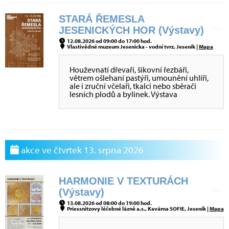
STARÁ ŘEMESLA
JESENICKÝCH HOR (Výstavy)
12.08.2026 od 09:00 do 17:00 hod.
Vlastivědné muzeum Jesenicka - vodní tvrz, Jeseník |
Mapa
Houževnatí dřevaři, šikovní řezbáři,
větrem ošlehaní pastýři, umounění uhlíři,
ale i zruční včelaři, tkalci nebo sběrači
lesních plodů a bylinek. Výstava
akce ve čtvrtek 13. srpna 2026
HARMONIE V TEXTURÁCH
(Výstavy)
13.08.2026 od 08:00 do 19:00 hod.
Priessnitzovy léčebné lázně a.s., Kavárna SOFIE, Jeseník |
Mapa