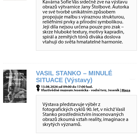
Kavárna Sofie Vás srdečně zve na výstavu
obrazů výtvarnice Jany Štolbové. Autorka
ve své tvorbě unikátním způsobem
propojuje malbu s výraznou strukturou,
reliéfními prvky a přírodní symbolikou.
Její díla nejsou určena pouze pro zrak –
skrze hluboké textury, motivy kapradin,
spirál a zemitých tónů diváka doslova
vtahují do světa hmatatelné harmonie.
VASIL STANKO – MINULÉ
SITUACE (Výstavy)
13.08.2026 od 09:00 do 17:00 hod.
Vlastivědné muzeum Jesenicka - vodní tvrz, Jeseník |
Mapa
Výstava představuje výběr z
fotografických cyklů 90. let, v nichž Vasil
Stanko prostřednictvím inscenovaných
obrazů zkoumá vztah reality, imaginace a
skrytých významů.