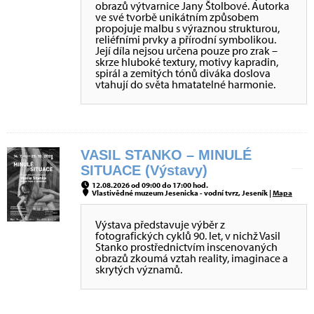
obrazů výtvarnice Jany Štolbové. Autorka
ve své tvorbě unikátním způsobem
propojuje malbu s výraznou strukturou,
reliéfními prvky a přírodní symbolikou.
Její díla nejsou určena pouze pro zrak –
skrze hluboké textury, motivy kapradin,
spirál a zemitých tónů diváka doslova
vtahují do světa hmatatelné harmonie.
VASIL STANKO – MINULÉ
SITUACE (Výstavy)
12.08.2026 od 09:00 do 17:00 hod.
Vlastivědné muzeum Jesenicka - vodní tvrz, Jeseník |
Mapa
Výstava představuje výběr z
fotografických cyklů 90. let, v nichž Vasil
Stanko prostřednictvím inscenovaných
obrazů zkoumá vztah reality, imaginace a
skrytých významů.