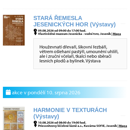
STARÁ ŘEMESLA
JESENICKÝCH HOR (Výstavy)
09.08.2026 od 09:00 do 17:00 hod.
Vlastivědné muzeum Jesenicka - vodní tvrz, Jeseník |
Mapa
Houževnatí dřevaři, šikovní řezbáři,
větrem ošlehaní pastýři, umounění uhlíři,
ale i zruční včelaři, tkalci nebo sběrači
lesních plodů a bylinek. Výstava
akce v pondělí 10. srpna 2026
HARMONIE V TEXTURÁCH
(Výstavy)
10.08.2026 od 08:00 do 19:00 hod.
Priessnitzovy léčebné lázně a.s., Kavárna SOFIE, Jeseník |
Mapa