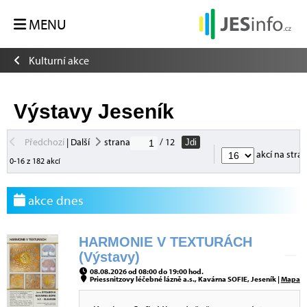
MENU
Kulturní akce
Výstavy Jeseník
Předchozí
|
Další
strana
/ 12
Jdi
akcí na stra
0-16 z 182 akcí
akce dnes
HARMONIE V TEXTURÁCH
(Výstavy)
08.08.2026 od 08:00 do 19:00 hod.
Priessnitzovy léčebné lázně a.s., Kavárna SOFIE, Jeseník |
Mapa