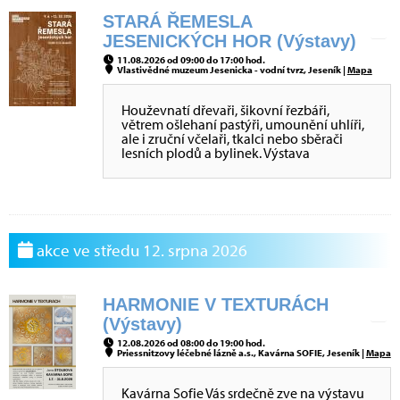
STARÁ ŘEMESLA
JESENICKÝCH HOR (Výstavy)
11.08.2026 od 09:00 do 17:00 hod.
Vlastivědné muzeum Jesenicka - vodní tvrz, Jeseník |
Mapa
Houževnatí dřevaři, šikovní řezbáři,
větrem ošlehaní pastýři, umounění uhlíři,
ale i zruční včelaři, tkalci nebo sběrači
lesních plodů a bylinek. Výstava
akce ve středu 12. srpna 2026
HARMONIE V TEXTURÁCH
(Výstavy)
12.08.2026 od 08:00 do 19:00 hod.
Priessnitzovy léčebné lázně a.s., Kavárna SOFIE, Jeseník |
Mapa
Kavárna Sofie Vás srdečně zve na výstavu