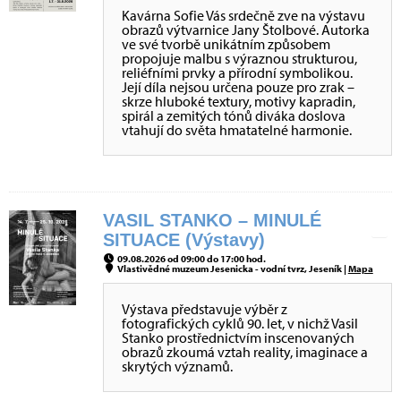
Kavárna Sofie Vás srdečně zve na výstavu
obrazů výtvarnice Jany Štolbové. Autorka
ve své tvorbě unikátním způsobem
propojuje malbu s výraznou strukturou,
reliéfními prvky a přírodní symbolikou.
Její díla nejsou určena pouze pro zrak –
skrze hluboké textury, motivy kapradin,
spirál a zemitých tónů diváka doslova
vtahují do světa hmatatelné harmonie.
VASIL STANKO – MINULÉ
SITUACE (Výstavy)
09.08.2026 od 09:00 do 17:00 hod.
Vlastivědné muzeum Jesenicka - vodní tvrz, Jeseník |
Mapa
Výstava představuje výběr z
fotografických cyklů 90. let, v nichž Vasil
Stanko prostřednictvím inscenovaných
obrazů zkoumá vztah reality, imaginace a
skrytých významů.