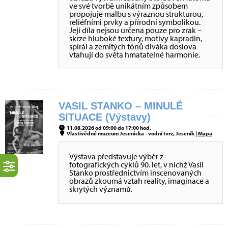
ve své tvorbě unikátním způsobem
propojuje malbu s výraznou strukturou,
reliéfními prvky a přírodní symbolikou.
Její díla nejsou určena pouze pro zrak –
skrze hluboké textury, motivy kapradin,
spirál a zemitých tónů diváka doslova
vtahují do světa hmatatelné harmonie.
VASIL STANKO – MINULÉ
SITUACE (Výstavy)
11.08.2026 od 09:00 do 17:00 hod.
Vlastivědné muzeum Jesenicka - vodní tvrz, Jeseník |
Mapa
Výstava představuje výběr z
fotografických cyklů 90. let, v nichž Vasil
Stanko prostřednictvím inscenovaných
obrazů zkoumá vztah reality, imaginace a
skrytých významů.