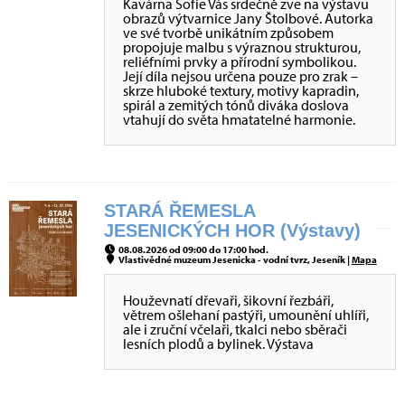
Kavárna Sofie Vás srdečně zve na výstavu
obrazů výtvarnice Jany Štolbové. Autorka
ve své tvorbě unikátním způsobem
propojuje malbu s výraznou strukturou,
reliéfními prvky a přírodní symbolikou.
Její díla nejsou určena pouze pro zrak –
skrze hluboké textury, motivy kapradin,
spirál a zemitých tónů diváka doslova
vtahují do světa hmatatelné harmonie.
STARÁ ŘEMESLA
JESENICKÝCH HOR (Výstavy)
08.08.2026 od 09:00 do 17:00 hod.
Vlastivědné muzeum Jesenicka - vodní tvrz, Jeseník |
Mapa
Houževnatí dřevaři, šikovní řezbáři,
větrem ošlehaní pastýři, umounění uhlíři,
ale i zruční včelaři, tkalci nebo sběrači
lesních plodů a bylinek. Výstava