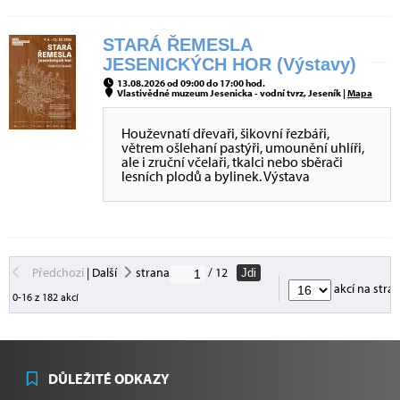
STARÁ ŘEMESLA
JESENICKÝCH HOR (Výstavy)
13.08.2026 od 09:00 do 17:00 hod.
Vlastivědné muzeum Jesenicka - vodní tvrz, Jeseník |
Mapa
Houževnatí dřevaři, šikovní řezbáři,
větrem ošlehaní pastýři, umounění uhlíři,
ale i zruční včelaři, tkalci nebo sběrači
lesních plodů a bylinek. Výstava
Předchozí
|
Další
strana
/ 12
Jdi
akcí na stra
0-16 z 182 akcí
DŮLEŽITÉ ODKAZY