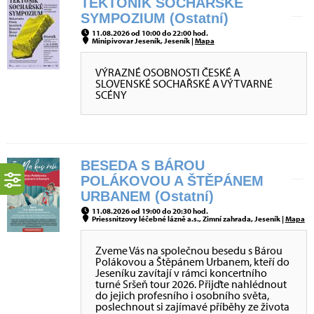
TEKTONIK SOCHAŘSKÉ
SYMPOZIUM (Ostatní)
11.08.2026 od 10:00 do 22:00 hod.
Minipivovar Jeseník, Jeseník |
Mapa
VÝRAZNÉ OSOBNOSTI ČESKÉ A
SLOVENSKÉ SOCHAŘSKÉ A VÝTVARNÉ
SCÉNY
BESEDA S BÁROU
POLÁKOVOU A ŠTĚPÁNEM
URBANEM (Ostatní)
11.08.2026 od 19:00 do 20:30 hod.
Priessnitzovy léčebné lázně a.s., Zimní zahrada, Jeseník |
Mapa
Zveme Vás na společnou besedu s Bárou
Polákovou a Štěpánem Urbanem, kteří do
Jeseníku zavítají v rámci koncertního
turné Sršeň tour 2026. Přijďte nahlédnout
do jejich profesního i osobního světa,
poslechnout si zajímavé příběhy ze života