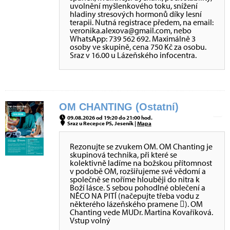
uvolnění myšlenkového toku, snížení
hladiny stresových hormonů díky lesní
terapii. Nutná registrace předem, na email:
veronika.alexova@gmail.com, nebo
WhatsApp: 739 562 692. Maximálně 3
osoby ve skupině, cena 750 Kč za osobu.
Sraz v 16.00 u Lázeňského infocentra.
OM CHANTING (Ostatní)
09.08.2026 od 19:20 do 21:00 hod.
Sraz u Recepce PS, Jeseník |
Mapa
Rezonujte se zvukem OM. OM Chanting je
skupinová technika, při které se
kolektivně ladíme na božskou přítomnost
v podobě OM, rozšiřujeme své vědomí a
společně se noříme hlouběji do nitra k
Boží lásce. S sebou pohodlné oblečení a
NĚCO NA PITÍ (načepujte třeba vodu z
některého lázeňského pramene ). OM
Chanting vede MUDr. Martina Kovaříková.
Vstup volný