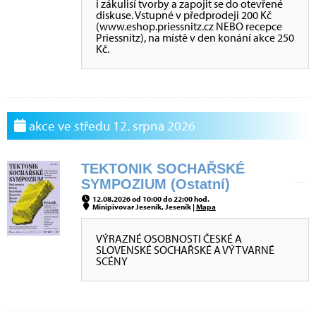
i zákulisí tvorby a zapojit se do otevřené
diskuse. Vstupné v předprodeji 200 Kč
(www.eshop.priessnitz.cz NEBO recepce
Priessnitz), na místě v den konání akce 250
Kč.
akce ve středu 12. srpna 2026
TEKTONIK SOCHAŘSKÉ
SYMPOZIUM (Ostatní)
12.08.2026 od 10:00 do 22:00 hod.
Minipivovar Jeseník, Jeseník |
Mapa
VÝRAZNÉ OSOBNOSTI ČESKÉ A
SLOVENSKÉ SOCHAŘSKÉ A VÝTVARNÉ
SCÉNY