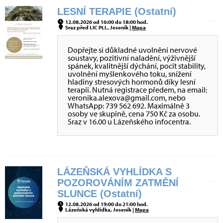
LESNÍ TERAPIE (Ostatní)
12.08.2026 od 16:00 do 18:00 hod.
Sraz před LIC PLL, Jeseník |
Mapa
Dopřejte si důkladné uvolnění nervové
soustavy, pozitivní naladění, výživnější
spánek, kvalitnější dýchání, pocit stability,
uvolnění myšlenkového toku, snížení
hladiny stresových hormonů díky lesní
terapii. Nutná registrace předem, na email:
veronika.alexova@gmail.com, nebo
WhatsApp: 739 562 692. Maximálně 3
osoby ve skupině, cena 750 Kč za osobu.
Sraz v 16.00 u Lázeňského infocentra.
LÁZEŇSKÁ VYHLÍDKA S
POZOROVÁNÍM ZATMĚNÍ
SLUNCE (Ostatní)
12.08.2026 od 19:00 do 21:00 hod.
Lázeňská vyhlídka, Jeseník |
Mapa