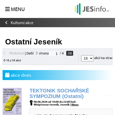
MENU
Kulturní akce
Ostatní Jeseník
Předchozí
|
Další
strana
/ 4
Jdi
akcí na stran
0-16 z 54 akcí
akce dnes
TEKTONIK SOCHAŘSKÉ
SYMPOZIUM (Ostatní)
08.08.2026 od 10:00 do 22:00 hod.
Minipivovar Jeseník, Jeseník |
Mapa