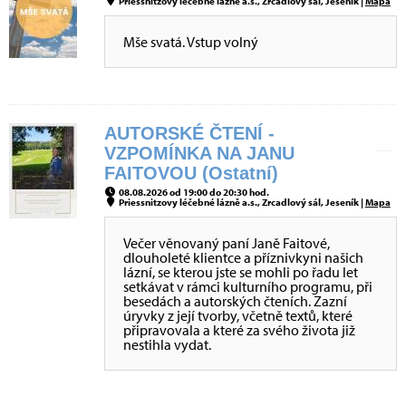
Priessnitzovy léčebné lázně a.s., Zrcadlový sál, Jeseník |
Mapa
Mše svatá. Vstup volný
AUTORSKÉ ČTENÍ -
VZPOMÍNKA NA JANU
FAITOVOU (Ostatní)
08.08.2026 od 19:00 do 20:30 hod.
Priessnitzovy léčebné lázně a.s., Zrcadlový sál, Jeseník |
Mapa
Večer věnovaný paní Janě Faitové,
dlouholeté klientce a příznivkyni našich
lázní, se kterou jste se mohli po řadu let
setkávat v rámci kulturního programu, při
besedách a autorských čteních. Zazní
úryvky z její tvorby, včetně textů, které
připravovala a které za svého života již
nestihla vydat.