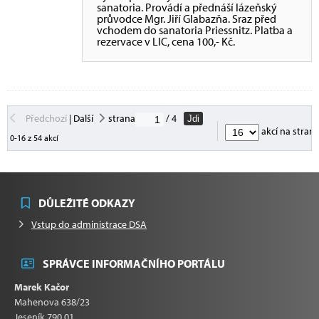
sanatoria. Provádí a přednáší lázeňský
průvodce Mgr. Jiří Glabazňa. Sraz před
vchodem do sanatoria Priessnitz. Platba a
rezervace v LIC, cena 100,- Kč.
Předchozí
|
Další
strana
/ 4
Jdi
akcí na stran
0-16 z 54 akcí
DŮLEŽITÉ ODKAZY
Vstup do administrace DSA
SPRÁVCE INFORMAČNÍHO PORTÁLU
Marek Kačor
Mahenova 638/23
Jeseník 790 01