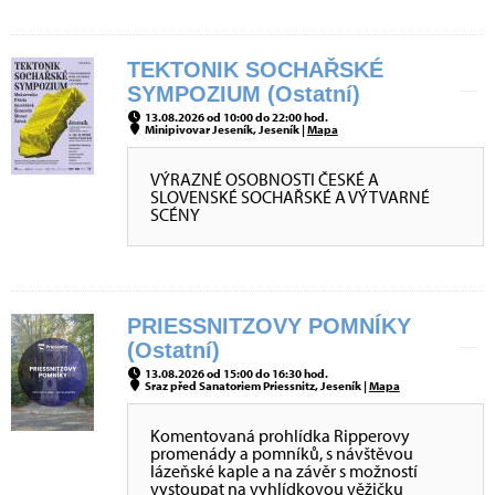
TEKTONIK SOCHAŘSKÉ
SYMPOZIUM (Ostatní)
13.08.2026 od 10:00 do 22:00 hod.
Minipivovar Jeseník, Jeseník |
Mapa
VÝRAZNÉ OSOBNOSTI ČESKÉ A
SLOVENSKÉ SOCHAŘSKÉ A VÝTVARNÉ
SCÉNY
PRIESSNITZOVY POMNÍKY
(Ostatní)
13.08.2026 od 15:00 do 16:30 hod.
Sraz před Sanatoriem Priessnitz, Jeseník |
Mapa
Komentovaná prohlídka Ripperovy
promenády a pomníků, s návštěvou
lázeňské kaple a na závěr s možností
vystoupat na vyhlídkovou věžičku