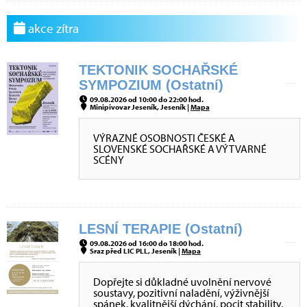
akce zítra
TEKTONIK SOCHAŘSKÉ
SYMPOZIUM (Ostatní)
09.08.2026 od 10:00 do 22:00 hod.
Minipivovar Jeseník, Jeseník |
Mapa
VÝRAZNÉ OSOBNOSTI ČESKÉ A
SLOVENSKÉ SOCHAŘSKÉ A VÝTVARNÉ
SCÉNY
LESNÍ TERAPIE (Ostatní)
09.08.2026 od 16:00 do 18:00 hod.
Sraz před LIC PLL, Jeseník |
Mapa
Dopřejte si důkladné uvolnění nervové
soustavy, pozitivní naladění, výživnější
spánek, kvalitnější dýchání, pocit stability,