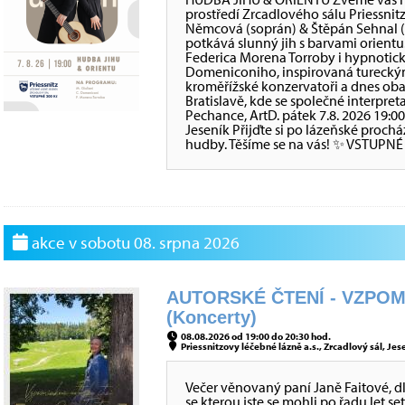
prostředí Zrcadlového sálu Priessni
Němcová (soprán) & Štěpán Sehnal (
potkává slunný jih s barvami orientu
Federica Morena Torroby i hypnotic
Domeniconiho, inspirovaná tureckým
kroměřížské konzervatoři a dnes oba
Bratislavě, kde se společné interpre
Pechance, ArtD. pátek 7.8. 2026 19:0
Jeseník Přijďte si po lázeňské proch
hudby. Těšíme se na vás! ✨ VSTUPNÉ
akce v sobotu 08. srpna 2026
AUTORSKÉ ČTENÍ - VZPOM
(Koncerty)
08.08.2026 od 19:00 do 20:30 hod.
Priessnitzovy léčebné lázně a.s., Zrcadlový sál, Jes
Večer věnovaný paní Janě Faitové, dl
se kterou jste se mohli po řadu let s