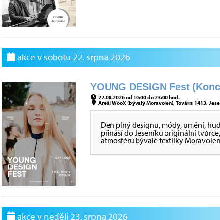
akce v sobotu 22. srpna 2026
YOUNG DESIGN Fest (Konce
22.08.2026 od 10:00 do 23:00 hod.
Areál WooX (bývalý Moravolen), Tovární 1413, Jesen
Den plný designu, módy, umění, hu
přináší do Jeseníku originální tvůr
atmosféru bývalé textilky Moravolen
akce v neděli 23. srpna 2026