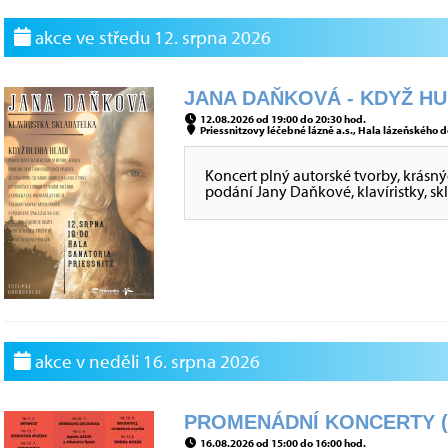
akce ve středu 12. srpna 2026
JANA DAŇKOVÁ - KDYŽ HUD
12.08.2026 od 19:00 do 20:30 hod.
Priessnitzovy léčebné lázně a.s., Hala lázeňského d
Koncert plný autorské tvorby, krásný
podání Jany Daňkové, klavíristky, sk
akce v neděli 16. srpna 2026
PROMENÁDNÍ KONCERTY (K
16.08.2026 od 15:00 do 16:00 hod.