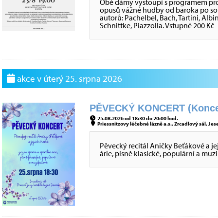
Obě dámy vystoupí s programem pro 
opusů vážné hudby od baroka po souč
autorů: Pachelbel, Bach, Tartini, Al
Schnittke, Piazzolla. Vstupné 200 Kč
akce v úterý 25. srpna 2026
PĚVECKÝ KONCERT (Konce
25.08.2026 od 18:30 do 20:00 hod.
Priessnitzovy léčebné lázně a.s., Zrcadlový sál, Jes
Pěvecký recitál Aničky Beťákové a je
árie, písně klasické, populární a muz