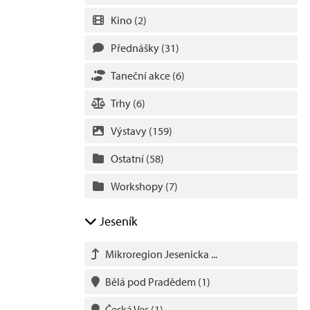
Kino
(2)
Přednášky
(31)
Taneční akce
(6)
Trhy
(6)
Výstavy
(159)
Ostatní
(58)
Workshopy
(7)
Jeseník
Mikroregion Jesenicka ...
Bělá pod Pradědem
(1)
Česká Ves
(1)