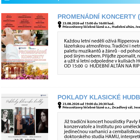
PROMENÁDNÍ KONCERTY (K
23.08.2026 od 15:00 do 16:00 hod.
Priessnitzovy léčebné lázně a.s., Hudební altán, Jes
Každou letní neděli ožívá Rippero
lázeňskou atmosférou. Tradiční i net
paletu muzikantů a žánrů - od poho
pod širým nebem. Přijďte zpomalit,
a užít si letní odpoledne v kulisá
OD 15:00 ☺ HUDEBNÍ ALTÁN NA 
POKLADY KLASICKÉ HUDBY
23.08.2026 od 19:00 do 20:30 hod.
Priessnitzovy léčebné lázně a.s., Zrcadlový sál, Jes
Již tradiční koncert houslistky Pavl
konzervatoře a Institutu pro uměleck
jedinečnou varhanicí a cembalistko
doktorského studia HAMU, interpretk