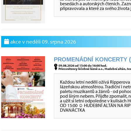
besedách a autorských čteních. Zazní 
připravovala a které za svého života j
akce v neděli 09. srpna 2026
PROMENÁDNÍ KONCERTY (K
09.08.2026 od 15:00 do 16:00 hod.
Priessnitzovy léčebné lázně a.s., Hudební altán, Jes
Každou letní neděli ožívá Rippero
lázeňskou atmosférou. Tradiční i net
paletu muzikantů a žánrů - od poho
pod širým nebem. Přijďte zpomalit,
a užít si letní odpoledne v kulisá
OD 15:00 ☺ HUDEBNÍ ALTÁN NA R
DVANÁCTKA