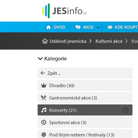
ÚVOD
AKCE
KDE KOUPI
Události jesenicka
Kulturní akce
Ko
Kategorie
Zpět ...
Divadlo
(30)
Gastronomické akce
(3)
Koncerty
(21)
Sportovní akce
(3)
Pod širým nebem / festivaly
(13)