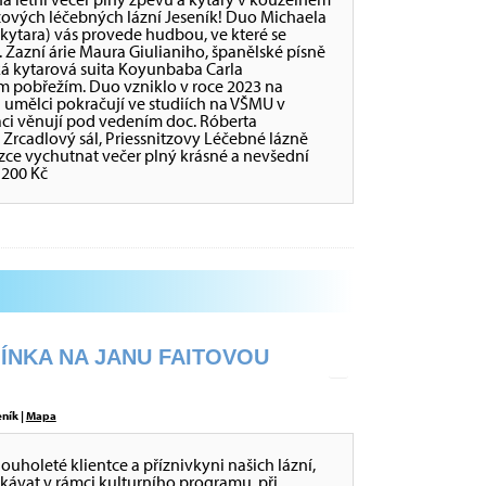
tzových léčebných lázní Jeseník! Duo Michaela
kytara) vás provede hudbou, ve které se
. Zazní árie Maura Giulianiho, španělské písně
ká kytarová suita Koyunbaba Carla
 pobřežím. Duo vzniklo v roce 2023 na
 umělci pokračují ve studiích na VŠMU v
taci věnují pod vedením doc. Róberta
0 Zrcadlový sál, Priessnitzovy Léčebné lázně
ázce vychutnat večer plný krásné a nevšední
 200 Kč
ÍNKA NA JANU FAITOVOU
eník |
Mapa
ouholeté klientce a příznivkyni našich lázní,
etkávat v rámci kulturního programu, při