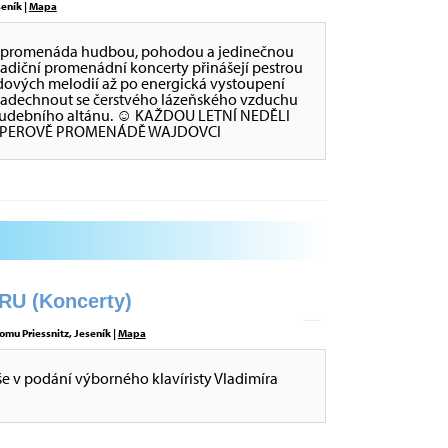
eník |
Mapa
va promenáda hudbou, pohodou a jedinečnou
radiční promenádní koncerty přinášejí pestrou
dových melodií až po energická vystoupení
 nadechnout se čerstvého lázeňského vzduchu
ch Hudebního altánu. ☺ KAŽDOU LETNÍ NEDĚLI
IPPEROVĚ PROMENÁDĚ WAJDOVCI
U (Koncerty)
omu Priessnitz, Jeseník |
Mapa
še v podání výborného klavíristy Vladimíra