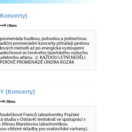
oncerty)
eník |
Mapa
va promenáda hudbou, pohodou a jedinečnou
radiční promenádní koncerty přinášejí pestrou
dových melodií až po energická vystoupení
 nadechnout se čerstvého lázeňského vzduchu
ch Hudebního altánu. ☺ KAŽDOU LETNÍ NEDĚLI
RIPPEROVĚ PROMENÁDĚ ONDRA KOZÁK
 (Koncerty)
eník |
Mapa
y Roubíčkové Franců (absolventky Pražské
á studia v Ostravě) tentokrát ve spolupráci s
u Jiřinou Marešovou (absolventkou
ou vítězné skladby pro svatovítské varhany).