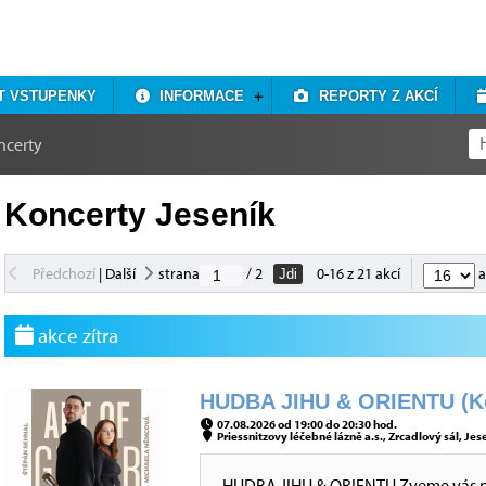
T VSTUPENKY
INFORMACE
REPORTY Z AKCÍ
ncerty
Koncerty Jeseník
Předchozí
|
Další
strana
/ 2
0-16 z 21 akcí
a
Jdi
akce zítra
HUDBA JIHU & ORIENTU (Ko
07.08.2026 od 19:00 do 20:30 hod.
Priessnitzovy léčebné lázně a.s., Zrcadlový sál, Jes
HUDBA JIHU & ORIENTU Zveme vás na 