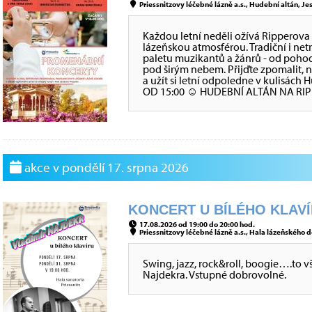
Priessnitzovy léčebné lázně a.s., Hudební altán, Jes
Každou letní neděli ožívá Rippero
lázeňskou atmosférou. Tradiční i net
paletu muzikantů a žánrů - od poho
pod širým nebem. Přijďte zpomalit,
a užít si letní odpoledne v kulisá
OD 15:00 ☺ HUDEBNÍ ALTÁN NA R
akce v pondělí 17. srpna 2026
KONCERT U BÍLÉHO KLAVÍR
17.08.2026 od 19:00 do 20:00 hod.
Priessnitzovy léčebné lázně a.s., Hala lázeňského d
Swing, jazz, rock&roll, boogie….to v
Najdekra. Vstupné dobrovolné.