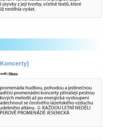
úryvky z její tvorby, včetně textů, které
iž nestihla vydat.
oncerty)
eník |
Mapa
va promenáda hudbou, pohodou a jedinečnou
radiční promenádní koncerty přinášejí pestrou
dových melodií až po energická vystoupení
 nadechnout se čerstvého lázeňského vzduchu
ch Hudebního altánu. ☺ KAŽDOU LETNÍ NEDĚLI
IPPEROVĚ PROMENÁDĚ JESENICKÁ