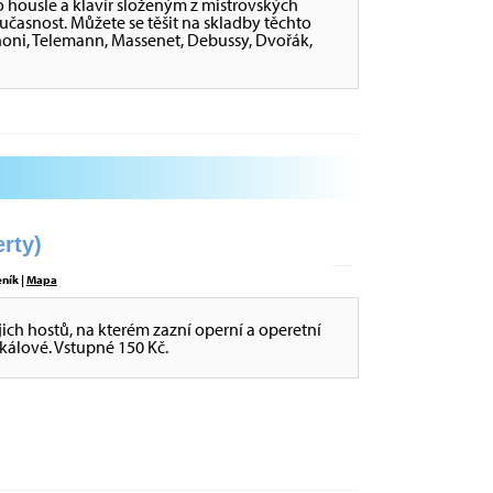
housle a klavír složeným z mistrovských
asnost. Můžete se těšit na skladby těchto
binoni, Telemann, Massenet, Debussy, Dvořák,
rty)
eník |
Mapa
jich hostů, na kterém zazní operní a operetní
ikálové. Vstupné 150 Kč.