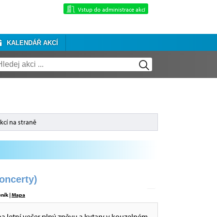
Vstup do administrace akcí
KALENDÁŘ AKCÍ
kcí na straně
ncerty)
eník |
Mapa
letní večer plný zpěvu a kytary v kouzelném