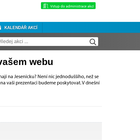
Vstup do administrace akcí
KALENDÁŘ AKCÍ
a vašem webu
ají na Jesenicku? Není nic jednoduššího, než se
 na vaši prezentaci budeme poskytovat. V dnešní