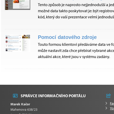
Tento způsob je naprosto nejjednodušší a jedi
možné data takto poskytovat je: být registro
kód, který do vaší prezentace velmi jednoduš
Pomocí datového zdroje
Touto formou klientovi předáváme data ve fo
může nastavit zda chce přebírat vybrané akc
aktuální akce, které jsou v systému zadány.
SPRÁVCE INFORMAČNÍHO PORTÁLU
Fa
Marek Kačor
Yo
Mahenova 638/23