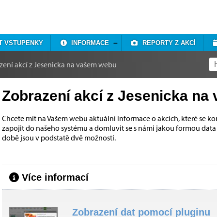
T VSTUPENKY
INFORMACE
REPORTY Z AKCÍ
zení akcí z Jesenicka na vašem webu
Zobrazení akcí z Jesenicka n
Chcete mít na Vašem webu aktuální informace o akcích, které se kon
zapojit do našeho systému a domluvit se s námi jakou formou data
době jsou v podstatě dvě možnosti.
Více informací
Zobrazení dat pomocí pluginu