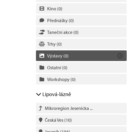
Kino
(0)
Přednášky
(0)
Taneční akce
(0)
Trhy
(0)
Výstavy
(0)
Ostatní
(0)
Workshopy
(0)
Lipová-lázně
Mikroregion Jesenicka ...
Česká Ves
(10)
Jeseník
(156)