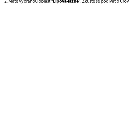
Máte vybranou oblast
"Lipová-lázně"
. Zkuste se podívat o úro