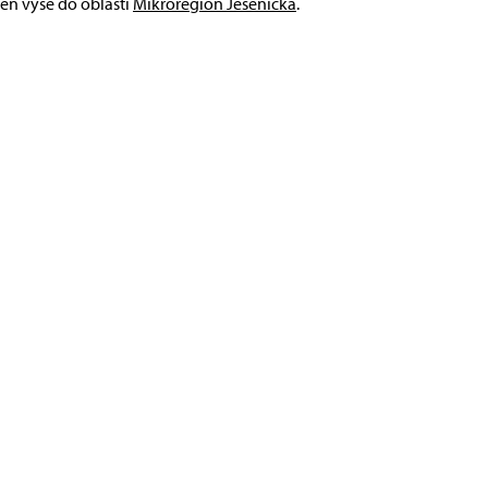
veň výše do oblasti
Mikroregion Jesenicka
.