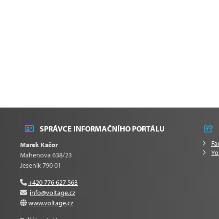
SPRÁVCE INFORMAČNÍHO PORTÁLU
Fa
Marek Kačor
Yo
Mahenova 638/23
Jeseník 790 01
+420 776 627 563
info@voltage.cz
www.voltage.cz