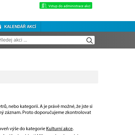
Vstup do administrace akcí
KALENDÁŘ AKCÍ
rů, nebo kategorií. A je právě možné, že jste si
dný záznam. Proto doporučujeme zkontrolovat
roveň výše do kategorie
Kulturní akce
.