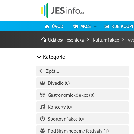
ÚVOD
AKCE
KDE KOUPI
Události jesenicka
Kulturní akce
Vý
Kategorie
Zpět ...
Divadlo
(0)
Gastronomické akce
(0)
Koncerty
(0)
Sportovní akce
(0)
Pod širým nebem / festivaly
(1)