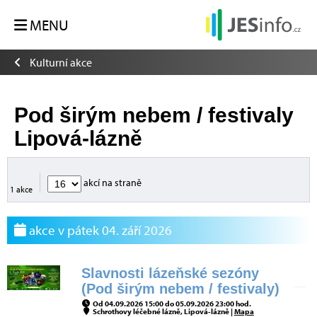
MENU
Kulturní akce
Pod širým nebem / festivaly
Lipová-lázně
akcí na straně
1 akce
akce v pátek 04. září 2026
Slavnosti lázeňské sezóny
(Pod širým nebem / festivaly)
Od 04.09.2026 15:00 do 05.09.2026 23:00 hod.
Schrothovy léčebné lázně, Lipová-lázně |
Mapa