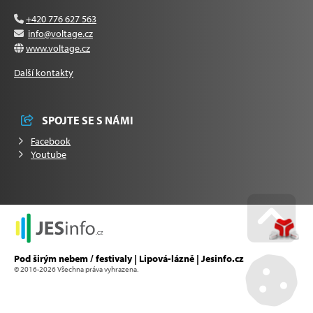
+420 776 627 563
info@voltage.cz
www.voltage.cz
Další kontakty
SPOJTE SE S NÁMI
Facebook
Youtube
Go u
Pod širým nebem / festivaly | Lipová-lázně | Jesinfo.cz
© 2016-2026 Všechna práva vyhrazena.