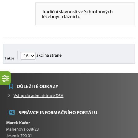
Tradiční slavnosti ve Schrothových
léčebných lázních.
akcí na straně
1 akce
DŮLEŽITÉ ODKAZY
Vstup do administrace DSA
SPRÁVCE INFORMAČNÍHO PORTÁLU
Marek Kačor
Mahenova 638/23
Jeseník 790 01