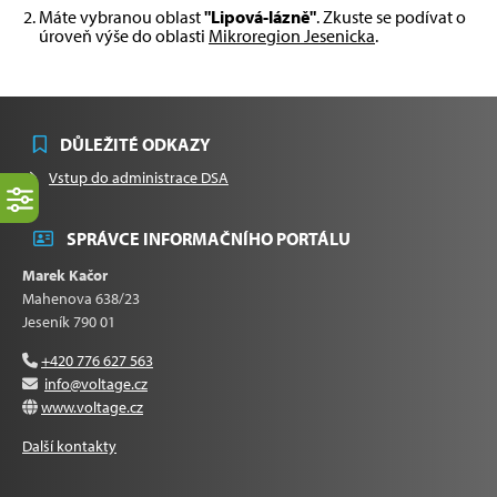
Máte vybranou oblast
"Lipová-lázně"
. Zkuste se podívat o
úroveň výše do oblasti
Mikroregion Jesenicka
.
DŮLEŽITÉ ODKAZY
Vstup do administrace DSA
SPRÁVCE INFORMAČNÍHO PORTÁLU
Marek Kačor
Mahenova 638/23
Jeseník 790 01
+420 776 627 563
info@voltage.cz
www.voltage.cz
Další kontakty