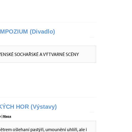
POZIUM (Divadlo)
VENSKÉ SOCHAŘSKÉ A VÝTVARNÉ SCÉNY
ÝCH HOR (Výstavy)
 |
Mapa
větrem ošlehaní pastýři, umounění uhlíři, ale i