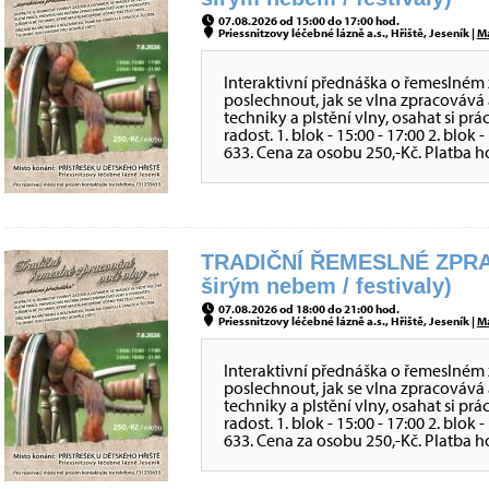
07.08.2026 od 15:00 do 17:00 hod.
Priessnitzovy léčebné lázně a.s., Hřiště, Jeseník |
M
Interaktivní přednáška o řemeslném 
poslechnout, jak se vlna zpracovává 
techniky a plstění vlny, osahat si prá
radost. 1. blok - 15:00 - 17:00 2. blok
633. Cena za osobu 250,-Kč. Platba h
TRADIČNÍ ŘEMESLNÉ ZPRA
širým nebem / festivaly)
07.08.2026 od 18:00 do 21:00 hod.
Priessnitzovy léčebné lázně a.s., Hřiště, Jeseník |
M
Interaktivní přednáška o řemeslném 
poslechnout, jak se vlna zpracovává 
techniky a plstění vlny, osahat si prá
radost. 1. blok - 15:00 - 17:00 2. blok
633. Cena za osobu 250,-Kč. Platba h