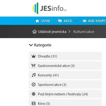
ÚVOD
AKCE
KDE KOUPI
Události jesenicka
Kulturní akce
Kategorie
Divadlo
(31)
Gastronomické akce
(3)
Koncerty
(41)
Sportovní akce
(3)
Pod širým nebem / festivaly
(24)
Kino
(5)