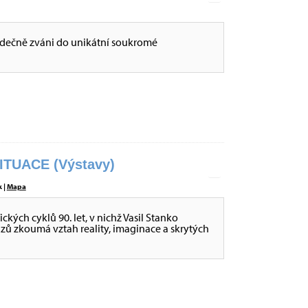
dečně zváni do unikátní soukromé
ITUACE (Výstavy)
 |
Mapa
ckých cyklů 90. let, v nichž Vasil Stanko
ů zkoumá vztah reality, imaginace a skrytých