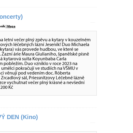
ncerty)
eník |
Mapa
letní večer plný zpěvu a kytary v kouzelném
tzových léčebných lázní Jeseník! Duo Michaela
kytara) vás provede hudbou, ve které se
. Zazní árie Maura Giulianiho, španělské písně
ká kytarová suita Koyunbaba Carla
 pobřežím. Duo vzniklo v roce 2023 na
 umělci pokračují ve studiích na VŠMU v
taci věnují pod vedením doc. Róberta
0 Zrcadlový sál, Priessnitzovy Léčebné lázně
ázce vychutnat večer plný krásné a nevšední
 200 Kč
Ý DEN (Kino)