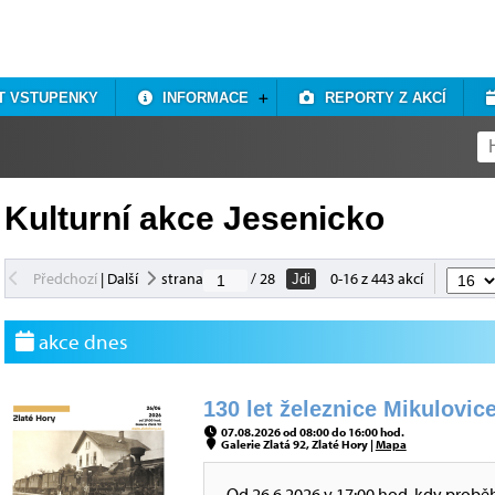
T VSTUPENKY
INFORMACE
REPORTY Z AKCÍ
Kulturní akce Jesenicko
Předchozí
|
Další
strana
/ 28
0-16 z 443 akcí
Jdi
akce dnes
130 let železnice Mikulovice
07.08.2026 od 08:00 do 16:00 hod.
Galerie Zlatá 92, Zlaté Hory |
Mapa
Od 26.6.2026 v 17:00 hod, kdy probě