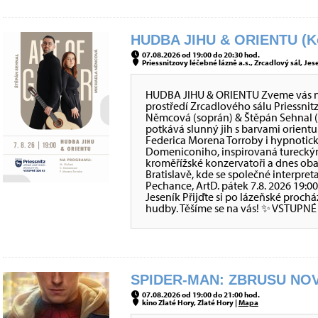
HUDBA JIHU & ORIENTU (Ko
07.08.2026 od 19:00 do 20:30 hod.
Priessnitzovy léčebné lázně a.s., Zrcadlový sál, Jes
HUDBA JIHU & ORIENTU Zveme vás na 
prostředí Zrcadlového sálu Priessni
Němcová (soprán) & Štěpán Sehnal (
potkává slunný jih s barvami orientu
Federica Morena Torroby i hypnotic
Domeniconiho, inspirovaná tureckým
kroměřížské konzervatoři a dnes oba
Bratislavě, kde se společné interpre
Pechance, ArtD. pátek 7.8. 2026 19:0
Jeseník Přijďte si po lázeňské proch
hudby. Těšíme se na vás! ✨ VSTUPNÉ
SPIDER-MAN: ZBRUSU NOV
07.08.2026 od 19:00 do 21:00 hod.
kino Zlaté Hory, Zlaté Hory |
Mapa