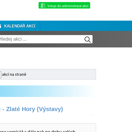
Vstup do administrace akcí
KALENDÁŘ AKCÍ
akcí na straně
 - Zlaté Hory (Výstavy)
hne vernisáž a dále pak po dobu celých