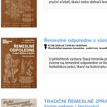
zruční včelaři, tkalci nebo sběrači
Řemeslné odpoledne s vůní 
07.08.2026 od 13:00 do 16:00 hod.
Vlastivědné muzeum Jesenicka - vodní tvrz, Jeseník
U příležitosti výstavy Stará řemesla 
zveme na řemeslné odpoledne ve Vod
řezbářskou práci, tkaní na kolovratu i
TRADIČNÍ ŘEMESLNÉ ZPRA
širým nebem / festivaly)