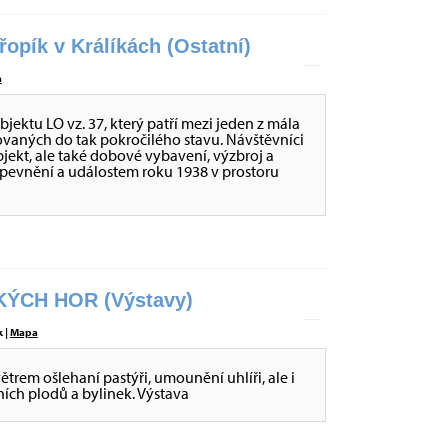
opík v Králíkách (Ostatní)
a
ktu LO vz. 37, který patří mezi jeden z mála
ovaných do tak pokročilého stavu. Návštěvníci
ekt, ale také dobové vybavení, výzbroj a
opevnění a událostem roku 1938 v prostoru
ÝCH HOR (Výstavy)
 |
Mapa
větrem ošlehaní pastýři, umounění uhlíři, ale i
sních plodů a bylinek. Výstava