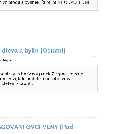
 lesních plodů a bylinek. ŘEMESLNÉ ODPOLEDNE
dřeva a bylin (Ostatní)
 |
Mapa
jesenických hor Vás v pátek 7. srpna srdečně
ní tvrzi, kde budete moci obdivovat
 pletení z proutí.
COVÁNÍ OVČÍ VLNY (Pod