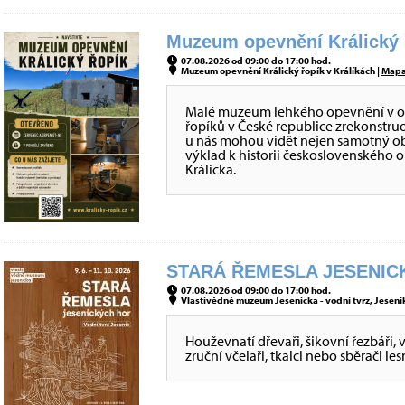
Muzeum opevnění Králický ř
07.08.2026 od 09:00 do 17:00 hod.
Muzeum opevnění Králický řopík v Králíkách |
Map
Malé muzeum lehkého opevnění v obje
řopíků v České republice zrekonstru
u nás mohou vidět nejen samotný obj
výklad k historii československého 
Králicka.
STARÁ ŘEMESLA JESENICK
07.08.2026 od 09:00 do 17:00 hod.
Vlastivědné muzeum Jesenicka - vodní tvrz, Jeseník
Houževnatí dřevaři, šikovní řezbáři, 
zruční včelaři, tkalci nebo sběrači le