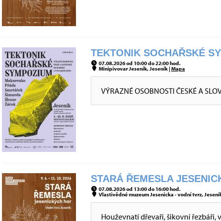
TEKTONIK SOCHAŘSKÉ SYM
07.08.2026 od 10:00 do 22:00 hod.
Minipivovar Jeseník, Jeseník |
Mapa
VÝRAZNÉ OSOBNOSTI ČESKÉ A SLO
STARÁ ŘEMESLA JESENICK
07.08.2026 od 13:00 do 16:00 hod.
Vlastivědné muzeum Jesenicka - vodní tvrz, Jeseník
Houževnatí dřevaři, šikovní řezbáři, 