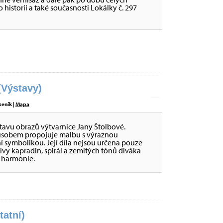
historii a také současnosti Lokálky č. 297
Výstavy)
seník |
Mapa
stavu obrazů výtvarnice Jany Štolbové.
působem propojuje malbu s výraznou
ní symbolikou. Její díla nejsou určena pouze
tivy kapradin, spirál a zemitých tónů diváka
é harmonie.
tatní)