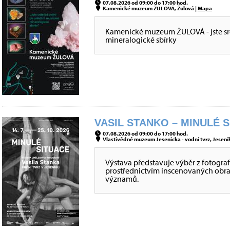
07.08.2026 od 09:00 do 17:00 hod.
Kamenické muzeum ŽULOVÁ, Žulová |
Mapa
Kamenické muzeum ŽULOVÁ - jste sr
mineralogické sbírky
VASIL STANKO – MINULÉ S
07.08.2026 od 09:00 do 17:00 hod.
Vlastivědné muzeum Jesenicka - vodní tvrz, Jeseník
Výstava představuje výběr z fotografi
prostřednictvím inscenovaných obraz
významů.