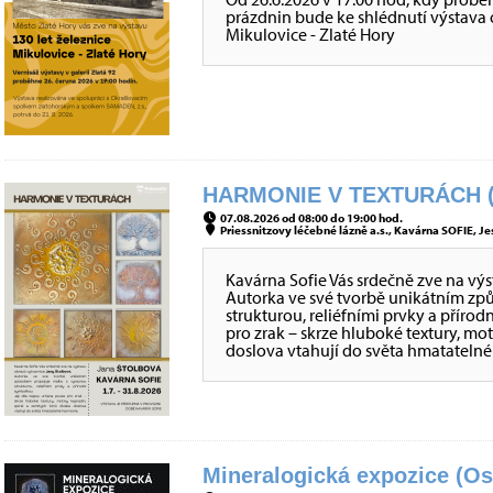
prázdnin bude ke shlédnutí výstava o 
Mikulovice - Zlaté Hory
HARMONIE V TEXTURÁCH (
07.08.2026 od 08:00 do 19:00 hod.
Priessnitzovy léčebné lázně a.s., Kavárna SOFIE, Je
Kavárna Sofie Vás srdečně zve na vý
Autorka ve své tvorbě unikátním z
strukturou, reliéfními prvky a přírod
pro zrak – skrze hluboké textury, mo
doslova vtahují do světa hmatateln
Mineralogická expozice (Os