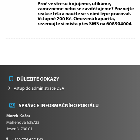
Proč ve stresu bojujeme, utíkáme,
zamrzneme nebo se zavděčujeme? Poznejte
reakce těla a naučte se s nimi lépe pracovat.
Vstupné 200 Kč. Omezená kapacita,
rezervujte si místa přes SMS na 608904004
DŮLEŽITÉ ODKAZY
Vstup do administrace DSA
SPRÁVCE INFORMAČNÍHO PORTÁLU
Marek Kačor
Mahenova 638/23
Jeseník 790 01
+420 776 627 563