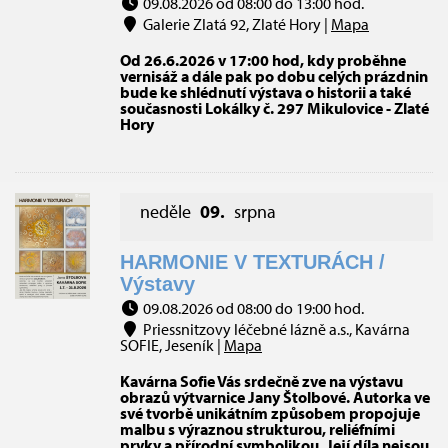
09.08.2026 od 08:00 do 13:00 hod.
Galerie Zlatá 92, Zlaté Hory |
Mapa
Od 26.6.2026 v 17:00 hod, kdy proběhne
vernisáž a dále pak po dobu celých prázdnin
bude ke shlédnutí výstava o historii a také
současnosti Lokálky č. 297 Mikulovice - Zlaté
Hory
neděle
09.
srpna
HARMONIE V TEXTURÁCH /
Výstavy
09.08.2026 od 08:00 do 19:00 hod.
Priessnitzovy léčebné lázně a.s., Kavárna
SOFIE, Jeseník |
Mapa
Kavárna Sofie Vás srdečně zve na výstavu
obrazů výtvarnice Jany Štolbové. Autorka ve
své tvorbě unikátním způsobem propojuje
malbu s výraznou strukturou, reliéfními
prvky a přírodní symbolikou. Její díla nejsou