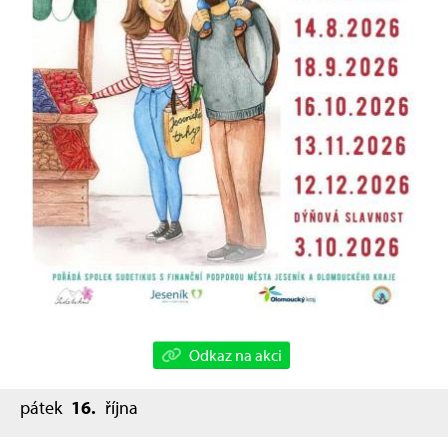
Odkaz na akci
pátek
16.
října