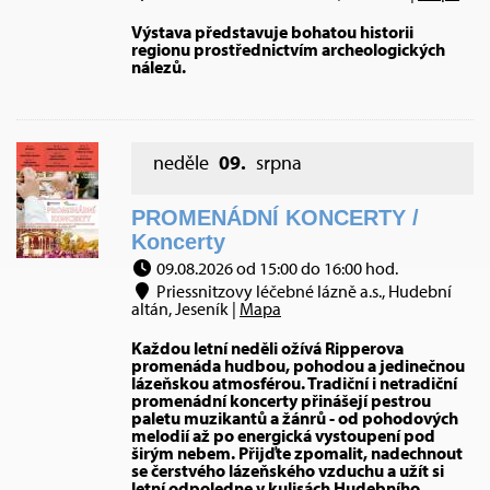
Výstava představuje bohatou historii
regionu prostřednictvím archeologických
nálezů.
neděle
09.
srpna
PROMENÁDNÍ KONCERTY /
Koncerty
09.08.2026 od 15:00 do 16:00 hod.
Priessnitzovy léčebné lázně a.s., Hudební
altán, Jeseník |
Mapa
Každou letní neděli ožívá Ripperova
promenáda hudbou, pohodou a jedinečnou
lázeňskou atmosférou. Tradiční i netradiční
promenádní koncerty přinášejí pestrou
paletu muzikantů a žánrů - od pohodových
melodií až po energická vystoupení pod
širým nebem. Přijďte zpomalit, nadechnout
se čerstvého lázeňského vzduchu a užít si
letní odpoledne v kulisách Hudebního