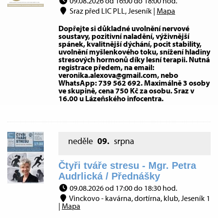
09.08.2026 od 16:00 do 18:00 hod.
Sraz před LIC PLL, Jeseník |
Mapa
Dopřejte si důkladné uvolnění nervové
soustavy, pozitivní naladění, výživnější
spánek, kvalitnější dýchání, pocit stability,
uvolnění myšlenkového toku, snížení hladiny
stresových hormonů díky lesní terapii. Nutná
registrace předem, na email:
veronika.alexova@gmail.com, nebo
WhatsApp: 739 562 692. Maximálně 3 osoby
ve skupině, cena 750 Kč za osobu. Sraz v
16.00 u Lázeňského infocentra.
neděle
09.
srpna
Čtyři tváře stresu - Mgr. Petra
Audrlická / Přednášky
09.08.2026 od 17:00 do 18:30 hod.
Vinckovo - kavárna, dortírna, klub, Jeseník 1
|
Mapa