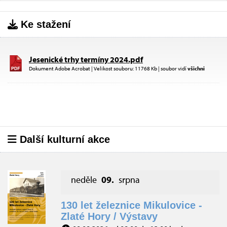
Ke stažení
Jesenické trhy termíny 2024.pdf
Dokument Adobe Acrobat | Velikost souboru: 11768 Kb | soubor vidí
všichni
Další kulturní akce
neděle
09.
srpna
130 let železnice Mikulovice -
Zlaté Hory / Výstavy