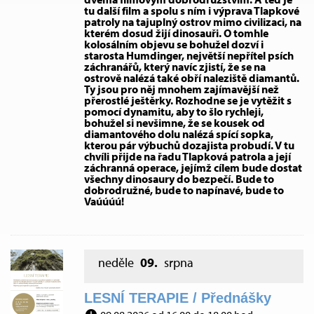
tu další film a spolu s ním i výprava Tlapkové
patroly na tajuplný ostrov mimo civilizaci, na
kterém dosud žijí dinosauři. O tomhle
kolosálním objevu se bohužel dozví i
starosta Humdinger, největší nepřítel psích
záchranářů, který navíc zjistí, že se na
ostrově nalézá také obří naleziště diamantů.
Ty jsou pro něj mnohem zajímavější než
přerostlé ještěrky. Rozhodne se je vytěžit s
pomocí dynamitu, aby to šlo rychleji,
bohužel si nevšimne, že se kousek od
diamantového dolu nalézá spící sopka,
kterou pár výbuchů dozajista probudí. V tu
chvíli přijde na řadu Tlapková patrola a její
záchranná operace, jejímž cílem bude dostat
všechny dinosaury do bezpečí. Bude to
dobrodružné, bude to napínavé, bude to
Vaúúúú!
neděle
09.
srpna
LESNÍ TERAPIE / Přednášky