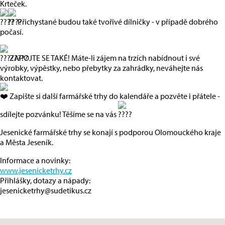
Krteček.
Přichystané budou také tvořivé dílničky - v případě dobrého
počasí.
ZAPOJTE SE TAKÉ! Máte-li zájem na trzích nabídnout i své
výrobky, výpěstky, nebo přebytky za zahrádky, neváhejte nás
kontaktovat.
Zapište si další farmářské trhy do kalendáře a pozvěte i přátele -
sdílejte pozvánku! Těšíme se na vás
Jesenické farmářské trhy se konají s podporou Olomouckého kraje
a Města Jeseník.
Informace a novinky:
www.jesenicketrhy.cz
Přihlášky, dotazy a nápady:
jesenicketrhy@sudetikus.cz