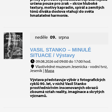
určena pouze pro zrak – skrze hluboké
textury, motivy kapradin, spirál a zemitých
tónů diváka doslova vtahují do světa
hmatatelné harmonie.
neděle
09.
srpna
VASIL STANKO – MINULÉ
SITUACE / Výstavy
09.08.2026 od 09:00 do 17:00 hod.
Vlastivědné muzeum Jesenicka - vodní tvrz,
Jeseník |
Mapa
Výstava představuje výběr z fotografických
cyklů 90. let, v nichž Vasil Stanko
prostřednictvím inscenovaných obrazů
zkoumá vztah reality, imaginace a skrytých
významů.