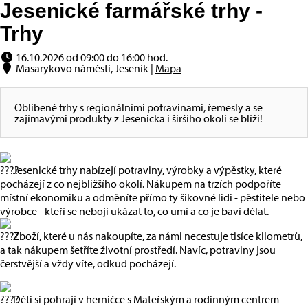
Jesenické farmářské trhy -
Trhy
16.10.2026 od 09:00 do 16:00 hod.
Masarykovo náměstí, Jeseník |
Mapa
Oblíbené trhy s regionálními potravinami, řemesly a se
zajímavými produkty z Jesenicka i širšího okolí se blíží!
Jesenické trhy nabízejí potraviny, výrobky a výpěstky, které
pocházejí z co nejbližšího okolí. Nákupem na trzích podpoříte
místní ekonomiku a odměníte přímo ty šikovné lidi - pěstitele nebo
výrobce - kteří se nebojí ukázat to, co umí a co je baví dělat.
Zboží, které u nás nakoupíte, za námi necestuje tisíce kilometrů,
a tak nákupem šetříte životní prostředí. Navíc, potraviny jsou
čerstvější a vždy víte, odkud pocházejí.
Děti si pohrají v herničce s Mateřským a rodinným centrem