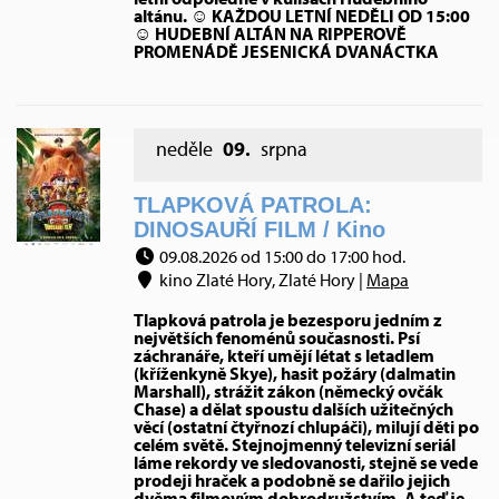
altánu. ☺ KAŽDOU LETNÍ NEDĚLI OD 15:00
☺ HUDEBNÍ ALTÁN NA RIPPEROVĚ
PROMENÁDĚ JESENICKÁ DVANÁCTKA
neděle
09.
srpna
TLAPKOVÁ PATROLA:
DINOSAUŘÍ FILM / Kino
09.08.2026 od 15:00 do 17:00 hod.
kino Zlaté Hory, Zlaté Hory |
Mapa
Tlapková patrola je bezesporu jedním z
největších fenoménů současnosti. Psí
záchranáře, kteří umějí létat s letadlem
(kříženkyně Skye), hasit požáry (dalmatin
Marshall), strážit zákon (německý ovčák
Chase) a dělat spoustu dalších užitečných
věcí (ostatní čtyřnozí chlupáči), milují děti po
celém světě. Stejnojmenný televizní seriál
láme rekordy ve sledovanosti, stejně se vede
prodeji hraček a podobně se dařilo jejich
dvěma filmovým dobrodružstvím. A teď je