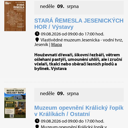
neděle
09.
srpna
STARÁ ŘEMESLA JESENICKÝCH
HOR / Výstavy
09.08.2026 od 09:00 do 17:00 hod.
Vlastivědné muzeum Jesenicka - vodní tvrz,
Jeseník |
Mapa
Houževnatí dřevaři, šikovní řezbáři, větrem
ošlehaní pastýři, umounění uhlíři, ale i zruční
včelaři, tkalci nebo sběrači lesních plodů a
bylinek. Výstava
neděle
09.
srpna
Muzeum opevnění Králický řopík
v Králíkách / Ostatní
09.08.2026 od 09:00 do 17:00 hod.
Muzeum opevnění Králický řopík v