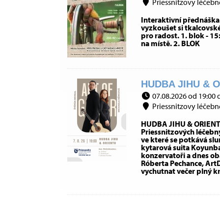
Priessnitzovy léčebné 
Interaktivní přednáška
vyzkoušet si tkalcovské
pro radost. 1. blok - 1
na místě. 2. BLOK
HUDBA JIHU & O
07.08.2026 od 19:00 
Priessnitzovy léčebné 
HUDBA JIHU & ORIENTU 
Priessnitzových léčebn
ve které se potkává slu
kytarová suita Koyunb
konzervatoři a dnes ob
Róberta Pechance, ArtD.
vychutnat večer plný k