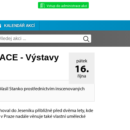
Vstup do administrace akcí
KALENDÁŘ AKCÍ
ACE - Výstavy
pátek
16.
října
hž Vasil Stanko prostřednictvím inscenovaných
ěhoval do Jeseníku přibližně před dvěma lety, kde
 v Praze nadále věnuje také vlastní umělecké