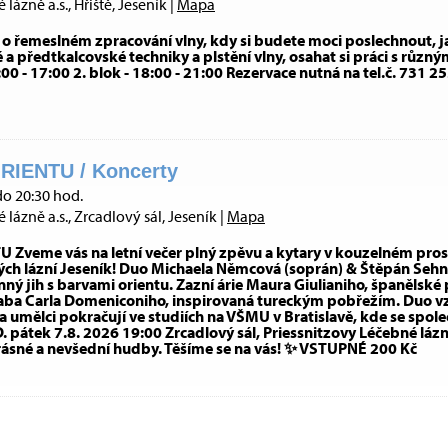
lázně a.s., Hřiště, Jeseník |
Mapa
 o řemeslném zpracování vlny, kdy si budete moci poslechnout, j
 a předtkalcovské techniky a plstění vlny, osahat si práci s různým
5:00 - 17:00 2. blok - 18:00 - 21:00 Rezervace nutná na tel.č. 731
RIENTU / Koncerty
do 20:30 hod.
lázně a.s., Zrcadlový sál, Jeseník |
Mapa
Zveme vás na letní večer plný zpěvu a kytary v kouzelném pros
ých lázní Jeseník! Duo Michaela Němcová (soprán) & Štěpán Sehn
nný jih s barvami orientu. Zazní árie Maura Giulianiho, španělsk
aba Carla Domeniconiho, inspirovaná tureckým pobřežím. Duo vz
a umělci pokračují ve studiích na VŠMU v Bratislavě, kde se spol
 pátek 7.8. 2026 19:00 Zrcadlový sál, Priessnitzovy Léčebné lázn
rásné a nevšední hudby. Těšíme se na vás! ✨ VSTUPNÉ 200 Kč