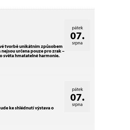
pátek
07.
srpna
 své tvorbě unikátním způsobem
a nejsou určena pouze pro zrak –
do světa hmatatelné harmonie.
pátek
07.
srpna
ude ke shlédnutí výstava o