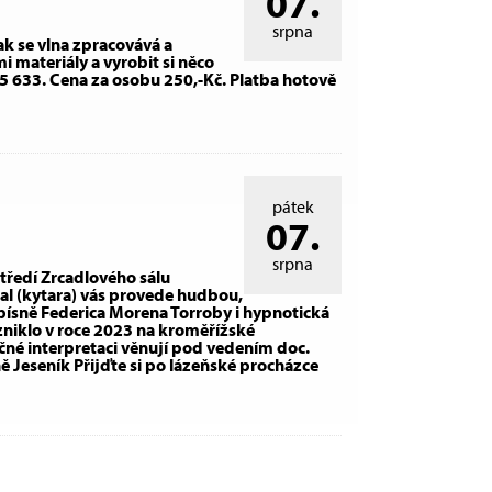
07.
srpna
ak se vlna zpracovává a
i materiály a vyrobit si něco
 255 633. Cena za osobu 250,-Kč. Platba hotově
pátek
07.
srpna
tředí Zrcadlového sálu
al (kytara) vás provede hudbou,
é písně Federica Morena Torroby i hypnotická
niklo v roce 2023 na kroměřížské
ečné interpretaci věnují pod vedením doc.
ě Jeseník Přijďte si po lázeňské procházce