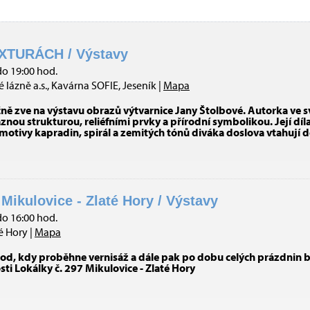
XTURÁCH / Výstavy
do 19:00 hod.
 lázně a.s., Kavárna SOFIE, Jeseník |
Mapa
čně zve na výstavu obrazů výtvarnice Jany Štolbové. Autorka ve
nou strukturou, reliéfními prvky a přírodní symbolikou. Její díl
 motivy kapradin, spirál a zemitých tónů diváka doslova vtahují 
 Mikulovice - Zlaté Hory / Výstavy
do 16:00 hod.
é Hory |
Mapa
od, kdy proběhne vernisáž a dále pak po dobu celých prázdnin b
osti Lokálky č. 297 Mikulovice - Zlaté Hory