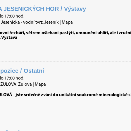
 JESENICKÝCH HOR / Výstavy
do 17:00 hod.
esenicka - vodní tvrz, Jeseník |
Mapa
vní řezbáři, větrem ošlehaní pastýři, umounění uhlíři, ale i zruční
. Výstava
pozice / Ostatní
do 17:00 hod.
ŽULOVÁ, Žulová |
Mapa
VÁ - jste srdečně zváni do unikátní soukromé mineralogické s