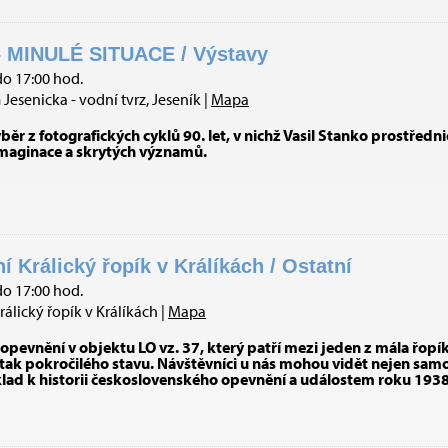
 MINULÉ SITUACE / Výstavy
do 17:00 hod.
esenicka - vodní tvrz, Jeseník |
Mapa
ěr z fotografických cyklů 90. let, v nichž Vasil Stanko prostřed
imaginace a skrytých významů.
Králický řopík v Králíkách / Ostatní
do 17:00 hod.
ický řopík v Králíkách |
Mapa
evnění v objektu LO vz. 37, který patří mezi jeden z mála řopík
ak pokročilého stavu. Návštěvníci u nás mohou vidět nejen samo
klad k historii československého opevnění a událostem roku 1938 