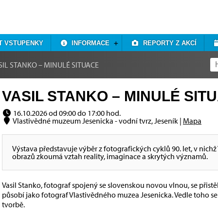
T VSTUPENKY
INFORMACE
REPORTY Z AKCÍ
SIL STANKO – MINULÉ SITUACE
VASIL STANKO – MINULÉ SITU
16.10.2026 od 09:00 do 17:00 hod.
Vlastivědné muzeum Jesenicka - vodní tvrz, Jeseník |
Mapa
Výstava představuje výběr z fotografických cyklů 90. let, v nic
obrazů zkoumá vztah reality, imaginace a skrytých významů.
Vasil Stanko, fotograf spojený se slovenskou novou vlnou, se přist
působí jako fotograf Vlastivědného muzea Jesenicka. Vedle toho se
tvorbě.