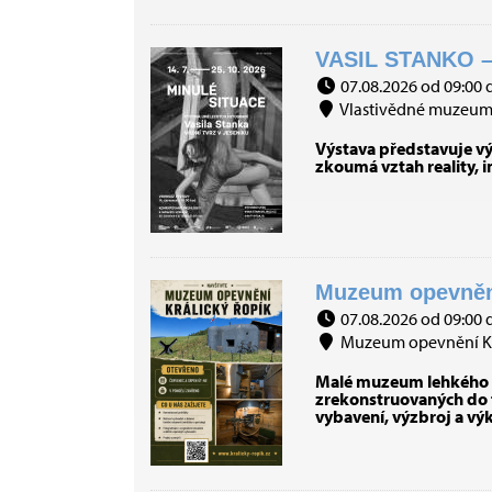
VASIL STANKO –
07.08.2026 od 09:00 
Vlastivědné muzeum J
Výstava představuje výb
zkoumá vztah reality, 
Muzeum opevnění 
07.08.2026 od 09:00 
Muzeum opevnění Král
Malé muzeum lehkého op
zrekonstruovaných do t
vybavení, výzbroj a vý