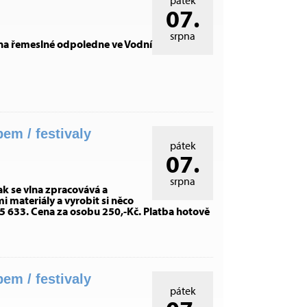
pátek
07.
srpna
e na řemeslné odpoledne ve Vodní
m / festivaly
pátek
07.
srpna
ak se vlna zpracovává a
i materiály a vyrobit si něco
 255 633. Cena za osobu 250,-Kč. Platba hotově
m / festivaly
pátek