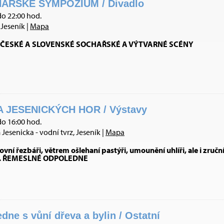
AŘSKÉ SYMPOZIUM / Divadlo
do 22:00 hod.
Jeseník |
Mapa
ČESKÉ A SLOVENSKÉ SOCHAŘSKÉ A VÝTVARNÉ SCÉNY
 JESENICKÝCH HOR / Výstavy
do 16:00 hod.
esenicka - vodní tvrz, Jeseník |
Mapa
vní řezbáři, větrem ošlehaní pastýři, umounění uhlíři, ale i zruční
nek. ŘEMESLNÉ ODPOLEDNE
ne s vůní dřeva a bylin / Ostatní