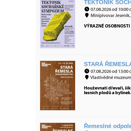
TEKTONIK SOCH
07.08.2026 od 10:00 
Minipivovar Jeseník, 
VÝRAZNÉ OSOBNOSTI 
STARÁ ŘEMESLA
07.08.2026 od 13:00 
Vlastivědné muzeum J
Houževnatí dřevaři, šiko
lesních plodů a byli
Řemeslné odpoled