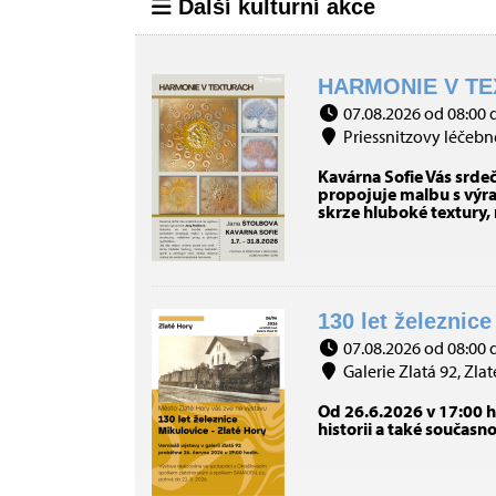
Další kulturní akce
HARMONIE V TE
07.08.2026 od 08:00 
Priessnitzovy léčebné
Kavárna Sofie Vás srde
propojuje malbu s výraz
skrze hluboké textury,
130 let železnice
07.08.2026 od 08:00 
Galerie Zlatá 92, Zlat
Od 26.6.2026 v 17:00 h
historii a také současn