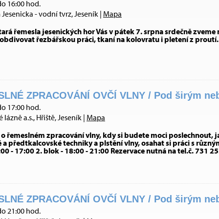
do 16:00 hod.
esenicka - vodní tvrz, Jeseník |
Mapa
 Stará řemesla jesenických hor Vás v pátek 7. srpna srdečně zvem
obdivovat řezbářskou práci, tkaní na kolovratu i pletení z proutí.
LNÉ ZPRACOVÁNÍ OVČÍ VLNY / Pod širým nebe
do 17:00 hod.
lázně a.s., Hřiště, Jeseník |
Mapa
 o řemeslném zpracování vlny, kdy si budete moci poslechnout, j
 a předtkalcovské techniky a plstění vlny, osahat si práci s různým
5:00 - 17:00 2. blok - 18:00 - 21:00 Rezervace nutná na tel.č. 731
LNÉ ZPRACOVÁNÍ OVČÍ VLNY / Pod širým nebe
do 21:00 hod.