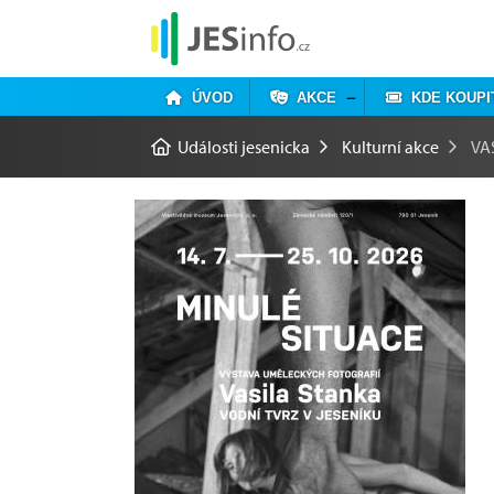
ÚVOD
AKCE
KDE KOUPI
Události jesenicka
Kulturní akce
VA