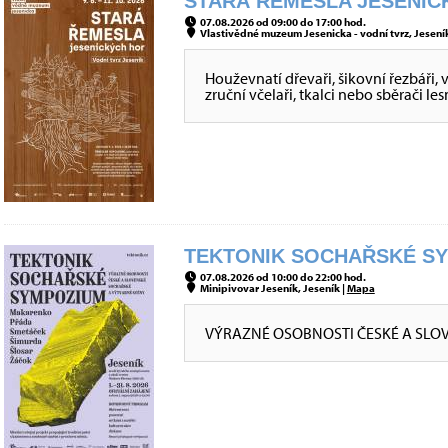
STARÁ ŘEMESLA JESENICK
07.08.2026 od 09:00 do 17:00 hod.
Vlastivědné muzeum Jesenicka - vodní tvrz, Jeseník
Houževnatí dřevaři, šikovní řezbáři, 
zruční včelaři, tkalci nebo sběrači le
TEKTONIK SOCHAŘSKÉ SYM
07.08.2026 od 10:00 do 22:00 hod.
Minipivovar Jeseník, Jeseník |
Mapa
VÝRAZNÉ OSOBNOSTI ČESKÉ A SLO