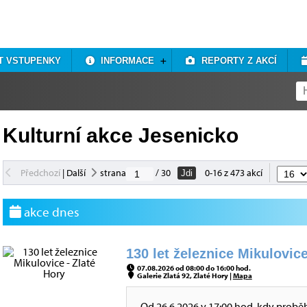
T VSTUPENKY
INFORMACE
REPORTY Z AKCÍ
Kulturní akce Jesenicko
Předchozí
|
Další
strana
/ 30
0-16 z 473 akcí
Jdi
akce dnes
130 let železnice Mikulovice
07.08.2026 od 08:00 do 16:00 hod.
Galerie Zlatá 92, Zlaté Hory |
Mapa
Od 26.6.2026 v 17:00 hod, kdy probě