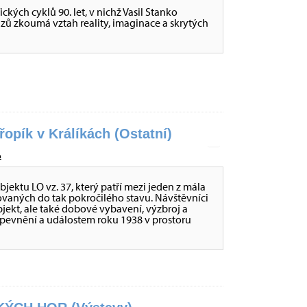
ckých cyklů 90. let, v nichž Vasil Stanko
ů zkoumá vztah reality, imaginace a skrytých
opík v Králíkách (Ostatní)
a
ktu LO vz. 37, který patří mezi jeden z mála
ovaných do tak pokročilého stavu. Návštěvníci
ekt, ale také dobové vybavení, výzbroj a
opevnění a událostem roku 1938 v prostoru