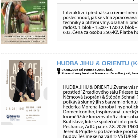
Interaktivní přednáška o řemeslném 
poslechnout, jak se vlna zpracovává 
techniky a plstění vlny, osahat si prá
radost. 1. blok - 15:00 - 17:00 2. blok
633. Cena za osobu 250,-Kč. Platba h
HUDBA JIHU & ORIENTU (Ko
07.08.2026 od 19:00 do 20:30 hod.
Priessnitzovy léčebné lázně a.s., Zrcadlový sál, Jes
HUDBA JIHU & ORIENTU Zveme vás na 
prostředí Zrcadlového sálu Priessni
Němcová (soprán) & Štěpán Sehnal (
potkává slunný jih s barvami orientu
Federica Morena Torroby i hypnotic
Domeniconiho, inspirovaná tureckým
kroměřížské konzervatoři a dnes oba
Bratislavě, kde se společné interpre
Pechance, ArtD. pátek 7.8. 2026 19:0
Jeseník Přijďte si po lázeňské proch
hudby. Těšíme se na vás! ✨ VSTUPNÉ