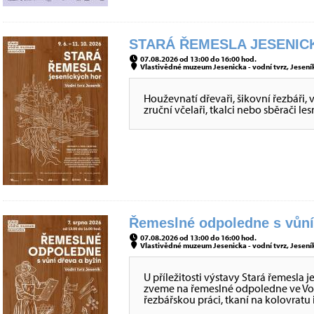
STARÁ ŘEMESLA JESENICK
07.08.2026 od 13:00 do 16:00 hod.
Vlastivědné muzeum Jesenicka - vodní tvrz, Jeseník
Houževnatí dřevaři, šikovní řezbáři, 
zruční včelaři, tkalci nebo sběrači
Řemeslné odpoledne s vůní 
07.08.2026 od 13:00 do 16:00 hod.
Vlastivědné muzeum Jesenicka - vodní tvrz, Jeseník
U příležitosti výstavy Stará řemesla 
zveme na řemeslné odpoledne ve Vod
řezbářskou práci, tkaní na kolovratu i