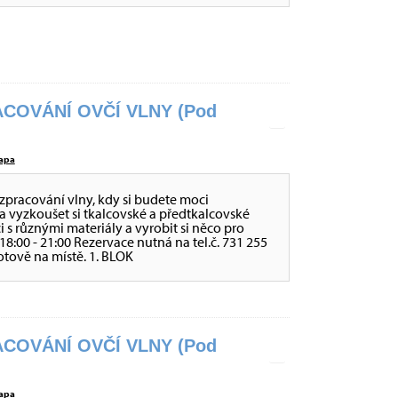
COVÁNÍ OVČÍ VLNY (Pod
apa
zpracování vlny, kdy si budete moci
a vyzkoušet si tkalcovské a předtkalcovské
ci s různými materiály a vyrobit si něco pro
 - 18:00 - 21:00 Rezervace nutná na tel.č. 731 255
otově na místě. 1. BLOK
COVÁNÍ OVČÍ VLNY (Pod
apa