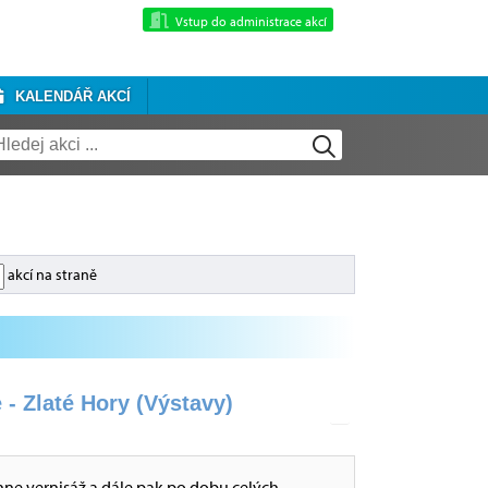
Vstup do administrace akcí
KALENDÁŘ AKCÍ
akcí na straně
 - Zlaté Hory (Výstavy)
hne vernisáž a dále pak po dobu celých