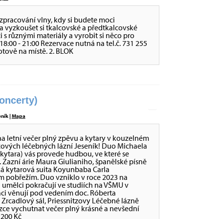
zpracování vlny, kdy si budete moci
a vyzkoušet si tkalcovské a předtkalcovské
ci s různými materiály a vyrobit si něco pro
 - 18:00 - 21:00 Rezervace nutná na tel.č. 731 255
otově na místě. 2. BLOK
ncerty)
eník |
Mapa
letní večer plný zpěvu a kytary v kouzelném
tzových léčebných lázní Jeseník! Duo Michaela
kytara) vás provede hudbou, ve které se
. Zazní árie Maura Giulianiho, španělské písně
ká kytarová suita Koyunbaba Carla
 pobřežím. Duo vzniklo v roce 2023 na
 umělci pokračují ve studiích na VŠMU v
taci věnují pod vedením doc. Róberta
0 Zrcadlový sál, Priessnitzovy Léčebné lázně
ázce vychutnat večer plný krásné a nevšední
 200 Kč