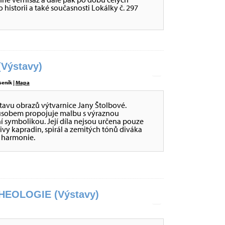
historii a také současnosti Lokálky č. 297
Výstavy)
seník |
Mapa
stavu obrazů výtvarnice Jany Štolbové.
působem propojuje malbu s výraznou
ní symbolikou. Její díla nejsou určena pouze
tivy kapradin, spirál a zemitých tónů diváka
é harmonie.
EOLOGIE (Výstavy)