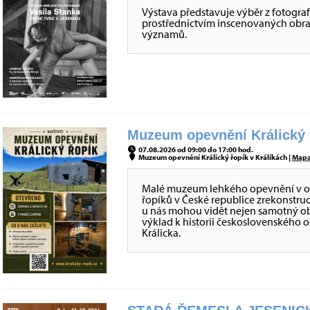
Výstava představuje výběr z fotografi
prostřednictvím inscenovaných obraz
významů.
Muzeum opevnění Králický ř
07.08.2026 od 09:00 do 17:00 hod.
Muzeum opevnění Králický řopík v Králíkách |
Map
Malé muzeum lehkého opevnění v obje
řopíků v České republice zrekonstru
u nás mohou vidět nejen samotný obj
výklad k historii československého 
Králicka.