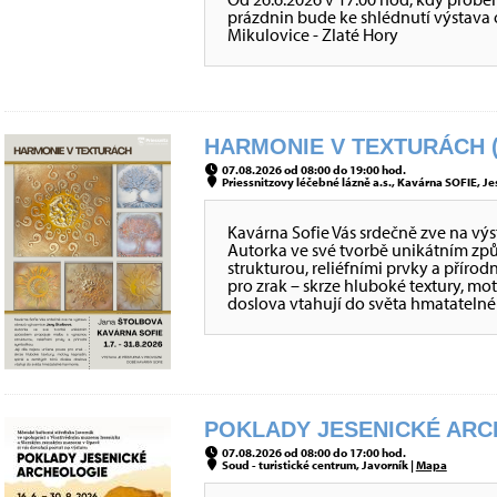
prázdnin bude ke shlédnutí výstava o 
Mikulovice - Zlaté Hory
HARMONIE V TEXTURÁCH (
07.08.2026 od 08:00 do 19:00 hod.
Priessnitzovy léčebné lázně a.s., Kavárna SOFIE, Je
Kavárna Sofie Vás srdečně zve na vý
Autorka ve své tvorbě unikátním z
strukturou, reliéfními prvky a přírod
pro zrak – skrze hluboké textury, mo
doslova vtahují do světa hmatateln
POKLADY JESENICKÉ ARCH
07.08.2026 od 08:00 do 17:00 hod.
Soud - turistické centrum, Javorník |
Mapa