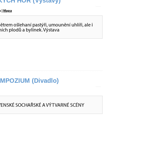
ÝCH HOR (Výstavy)
 |
Mapa
větrem ošlehaní pastýři, umounění uhlíři, ale i
sních plodů a bylinek. Výstava
POZIUM (Divadlo)
VENSKÉ SOCHAŘSKÉ A VÝTVARNÉ SCÉNY