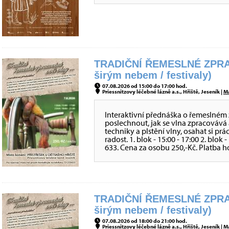
TRADIČNÍ ŘEMESLNÉ ZPRA
širým nebem / festivaly)
07.08.2026 od 15:00 do 17:00 hod.
Priessnitzovy léčebné lázně a.s., Hřiště, Jeseník |
M
Interaktivní přednáška o řemeslném 
poslechnout, jak se vlna zpracovává 
techniky a plstění vlny, osahat si prá
radost. 1. blok - 15:00 - 17:00 2. blok
633. Cena za osobu 250,-Kč. Platba h
TRADIČNÍ ŘEMESLNÉ ZPRA
širým nebem / festivaly)
07.08.2026 od 18:00 do 21:00 hod.
Priessnitzovy léčebné lázně a.s., Hřiště, Jeseník |
M