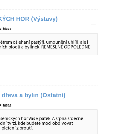
ÝCH HOR (Výstavy)
 |
Mapa
větrem ošlehaní pastýři, umounění uhlíři, ale i
 lesních plodů a bylinek. ŘEMESLNÉ ODPOLEDNE
dřeva a bylin (Ostatní)
 |
Mapa
jesenických hor Vás v pátek 7. srpna srdečně
ní tvrzi, kde budete moci obdivovat
 pletení z proutí.