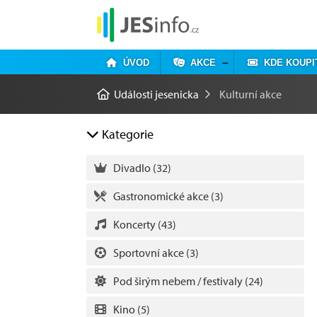
ÚVOD
AKCE
KDE KOUPI
Události jesenicka
Kulturní akce
Kategorie
Divadlo
(32)
Gastronomické akce
(3)
Koncerty
(43)
Sportovní akce
(3)
Pod širým nebem / festivaly
(24)
Kino
(5)