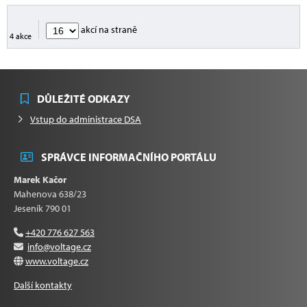
akcí na straně
4 akce
DŮLEŽITÉ ODKAZY
Vstup do administrace DSA
SPRÁVCE INFORMAČNÍHO PORTÁLU
Marek Kačor
Mahenova 638/23
Jeseník 790 01
+420 776 627 563
info@voltage.cz
www.voltage.cz
Další kontakty