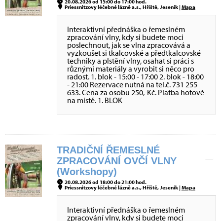
20.08.2026 od 15:00 do 17:00 hod.
Priessnitzovy léčebné lázně a.s., Hřiště, Jeseník |
Mapa
Interaktivní přednáška o řemeslném
zpracování vlny, kdy si budete moci
poslechnout, jak se vlna zpracovává a
vyzkoušet si tkalcovské a předtkalcovské
techniky a plstění vlny, osahat si práci s
různými materiály a vyrobit si něco pro
radost. 1. blok - 15:00 - 17:00 2. blok - 18:00
- 21:00 Rezervace nutná na tel.č. 731 255
633. Cena za osobu 250,-Kč. Platba hotově
na místě. 1. BLOK
TRADIČNÍ ŘEMESLNÉ
ZPRACOVÁNÍ OVČÍ VLNY
(Workshopy)
20.08.2026 od 18:00 do 21:00 hod.
Priessnitzovy léčebné lázně a.s., Hřiště, Jeseník |
Mapa
Interaktivní přednáška o řemeslném
zpracování vlny, kdy si budete moci