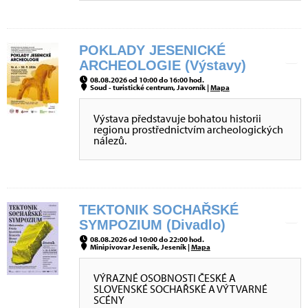
POKLADY JESENICKÉ
ARCHEOLOGIE (Výstavy)
08.08.2026 od 10:00 do 16:00 hod.
Soud - turistické centrum, Javorník |
Mapa
Výstava představuje bohatou historii
regionu prostřednictvím archeologických
nálezů.
TEKTONIK SOCHAŘSKÉ
SYMPOZIUM (Divadlo)
08.08.2026 od 10:00 do 22:00 hod.
Minipivovar Jeseník, Jeseník |
Mapa
VÝRAZNÉ OSOBNOSTI ČESKÉ A
SLOVENSKÉ SOCHAŘSKÉ A VÝTVARNÉ
SCÉNY