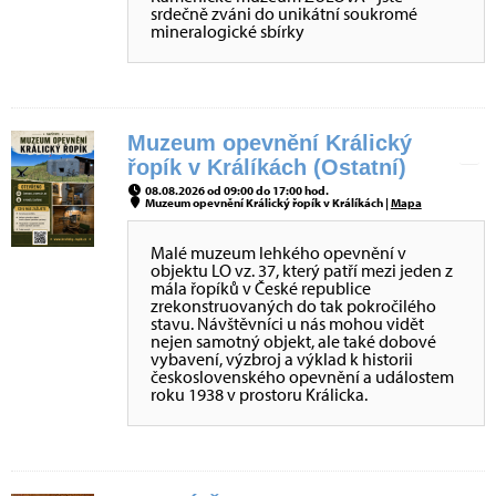
srdečně zváni do unikátní soukromé
mineralogické sbírky
Muzeum opevnění Králický
řopík v Králíkách (Ostatní)
08.08.2026 od 09:00 do 17:00 hod.
Muzeum opevnění Králický řopík v Králíkách |
Mapa
Malé muzeum lehkého opevnění v
objektu LO vz. 37, který patří mezi jeden z
mála řopíků v České republice
zrekonstruovaných do tak pokročilého
stavu. Návštěvníci u nás mohou vidět
nejen samotný objekt, ale také dobové
vybavení, výzbroj a výklad k historii
československého opevnění a událostem
roku 1938 v prostoru Králicka.