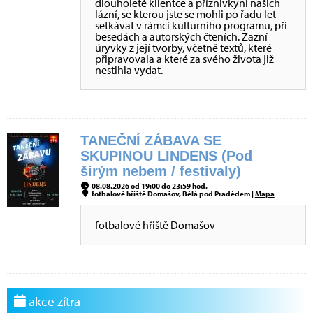
dlouholeté klientce a příznivkyni našich
lázní, se kterou jste se mohli po řadu let
setkávat v rámci kulturního programu, při
besedách a autorských čteních. Zazní
úryvky z její tvorby, včetně textů, které
připravovala a které za svého života již
nestihla vydat.
TANEČNÍ ZÁBAVA SE
SKUPINOU LINDENS (Pod
širým nebem / festivaly)
08.08.2026 od 19:00 do 23:59 hod.
fotbalové hřiště Domašov, Bělá pod Pradědem |
Mapa
fotbalové hřiště Domašov
akce zítra