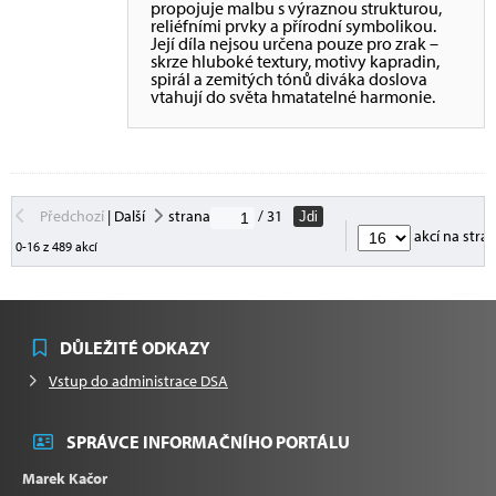
propojuje malbu s výraznou strukturou,
reliéfními prvky a přírodní symbolikou.
Její díla nejsou určena pouze pro zrak –
skrze hluboké textury, motivy kapradin,
spirál a zemitých tónů diváka doslova
vtahují do světa hmatatelné harmonie.
Předchozí
|
Další
strana
/ 31
Jdi
akcí na stra
0-16 z 489 akcí
DŮLEŽITÉ ODKAZY
Vstup do administrace DSA
SPRÁVCE INFORMAČNÍHO PORTÁLU
Marek Kačor