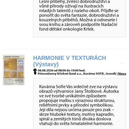
Lesní příběhy, zvířecí dobrodružství a
vůně přírody ožívají na ilustracích
mladých talentů z našeho okolí. Přijďte se
ponořit do světa fantazie, dobrodružství a
kouzelných příběhů. Možná si odnesete i
svou knihu a zároveň podpoříte Nadační
fond dětské onkologie Krtek.
HARMONIE V TEXTURÁCH
(Výstavy)
08.08.2026 od 08:00 do 19:00 hod.
Priessnitzovy léčebné lázně a.s., Kavárna SOFIE, Jeseník |
Mapa
Kavárna Sofie Vás srdečně zve na výstavu
obrazů výtvarnice Jany Štolbové. Autorka
ve své tvorbě unikátním způsobem
propojuje malbu s výraznou strukturou,
reliéfními prvky a přírodní symbolikou.
Její díla nejsou určena pouze pro zrak –
skrze hluboké textury, motivy kapradin,
spirál a zemitých tónů diváka doslova
vtahují do světa hmatatelné harmonie.