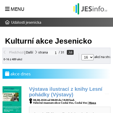
MENU
Události jesenicka
Kulturní akce Jesenicko
Předchozí
|
Další
strana
/ 31
Jdi
akcí na stra
0-16 z 489 akcí
akce dnes
Výstava ilustrací z knihy Lesní
pohádky (Výstavy)
08.08.2026 od 08:00 do 14:00 hod.
Válečné muzeum obce Česká Ves, Česká Ves |
Mapa