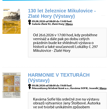
130 let železnice Mikulovice -
Zlaté Hory (Výstavy)
09.08.2026 od 08:00 do 13:00 hod.
Galerie Zlatá 92, Zlaté Hory |
Mapa
Od 26.6.2026 v 17:00 hod, kdy proběhne
vernisáž a dále pak po dobu celých
prázdnin bude ke shlédnutí výstava o
historii a také současnosti Lokálky č. 297
Mikulovice - Zlaté Hory
HARMONIE V TEXTURÁCH
(Výstavy)
09.08.2026 od 08:00 do 19:00 hod.
Priessnitzovy léčebné lázně a.s., Kavárna SOFIE, Jeseník |
Mapa
Kavárna Sofie Vás srdečně zve na výstavu
obrazů výtvarnice Jany Štolbové. Autorka
ve své tvorbě unikátním způsobem