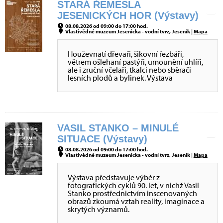
STARÁ ŘEMESLA
JESENICKÝCH HOR (Výstavy)
08.08.2026 od 09:00 do 17:00 hod.
Vlastivědné muzeum Jesenicka - vodní tvrz, Jeseník |
Mapa
Houževnatí dřevaři, šikovní řezbáři,
větrem ošlehaní pastýři, umounění uhlíři,
ale i zruční včelaři, tkalci nebo sběrači
lesních plodů a bylinek. Výstava
VASIL STANKO – MINULÉ
SITUACE (Výstavy)
08.08.2026 od 09:00 do 17:00 hod.
Vlastivědné muzeum Jesenicka - vodní tvrz, Jeseník |
Mapa
Výstava představuje výběr z
fotografických cyklů 90. let, v nichž Vasil
Stanko prostřednictvím inscenovaných
obrazů zkoumá vztah reality, imaginace a
skrytých významů.