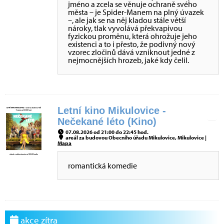
jméno a zcela se věnuje ochraně svého
města – je Spider-Manem na plný úvazek
–, ale jak se na něj kladou stále větší
nároky, tlak vyvolává překvapivou
fyzickou proměnu, která ohrožuje jeho
existenci a to i přesto, že podivný nový
vzorec zločinů dává vzniknout jedné z
nejmocnějších hrozeb, jaké kdy čelil.
Letní kino Mikulovice -
Nečekané léto (Kino)
07.08.2026 od 21:00 do 22:45 hod.
areál za budovou Obecního úřadu Mikulovice, Mikulovice |
Mapa
romantická komedie
akce zítra