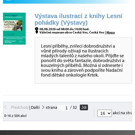
Výstava ilustrací z knihy Lesní
pohádky (Výstavy)
08.08.2026 od 08:00 do 14:00 hod.
Válečné muzeum obce Česká Ves, Česká Ves |
Mapa
Lesní příběhy, zvířecí dobrodružství a
vůně přírody ožívají na ilustracích
mladých talentů z našeho okolí. Přijďte se
ponořit do světa fantazie, dobrodružství a
kouzelných příběhů. Možná si odnesete i
svou knihu a zároveň podpoříte Nadační
fond dětské onkologie Krtek.
Předchozí
|
Další
strana
/ 32
Jdi
akcí na stra
0-16 z 504 akcí