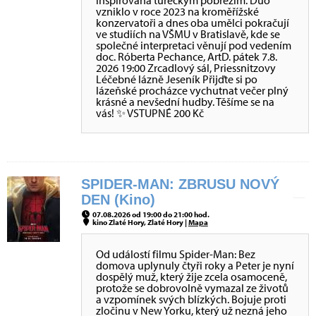
inspirovaná tureckým pobřežím. Duo
vzniklo v roce 2023 na kroměřížské
konzervatoři a dnes oba umělci pokračují
ve studiích na VŠMU v Bratislavě, kde se
společné interpretaci věnují pod vedením
doc. Róberta Pechance, ArtD. pátek 7.8.
2026 19:00 Zrcadlový sál, Priessnitzovy
Léčebné lázně Jeseník Přijďte si po
lázeňské procházce vychutnat večer plný
krásné a nevšední hudby. Těšíme se na
vás! ✨ VSTUPNÉ 200 Kč
SPIDER-MAN: ZBRUSU NOVÝ
DEN (Kino)
07.08.2026 od 19:00 do 21:00 hod.
kino Zlaté Hory, Zlaté Hory |
Mapa
Od událostí filmu Spider-Man: Bez
domova uplynuly čtyři roky a Peter je nyní
dospělý muž, který žije zcela osamoceně,
protože se dobrovolně vymazal ze životů
a vzpomínek svých blízkých. Bojuje proti
zločinu v New Yorku, který už nezná jeho