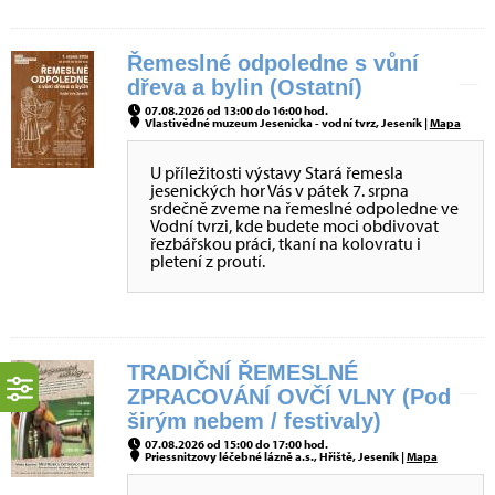
Řemeslné odpoledne s vůní
dřeva a bylin (Ostatní)
07.08.2026 od 13:00 do 16:00 hod.
Vlastivědné muzeum Jesenicka - vodní tvrz, Jeseník |
Mapa
U příležitosti výstavy Stará řemesla
jesenických hor Vás v pátek 7. srpna
srdečně zveme na řemeslné odpoledne ve
Vodní tvrzi, kde budete moci obdivovat
řezbářskou práci, tkaní na kolovratu i
pletení z proutí.
TRADIČNÍ ŘEMESLNÉ
ZPRACOVÁNÍ OVČÍ VLNY (Pod
širým nebem / festivaly)
07.08.2026 od 15:00 do 17:00 hod.
Priessnitzovy léčebné lázně a.s., Hřiště, Jeseník |
Mapa