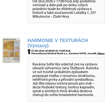
Od 26.6.2026 v 17:00 hod, kdy proběhne
vernisáž a dále pak po dobu celých
prázdnin bude ke shlédnutí výstava o
historii a také současnosti Lokálky č. 297
Mikulovice - Zlaté Hory
HARMONIE V TEXTURÁCH
(Výstavy)
07.08.2026 od 08:00 do 19:00 hod.
Priessnitzovy léčebné lázně a.s., Kavárna SOFIE, Jeseník |
Mapa
Kavárna Sofie Vás srdečně zve na výstavu
obrazů výtvarnice Jany Štolbové. Autorka
ve své tvorbě unikátním způsobem
propojuje malbu s výraznou strukturou,
reliéfními prvky a přírodní symbolikou.
Její díla nejsou určena pouze pro zrak –
skrze hluboké textury, motivy kapradin,
spirál a zemitých tónů diváka doslova
vtahují do světa hmatatelné harmonie.