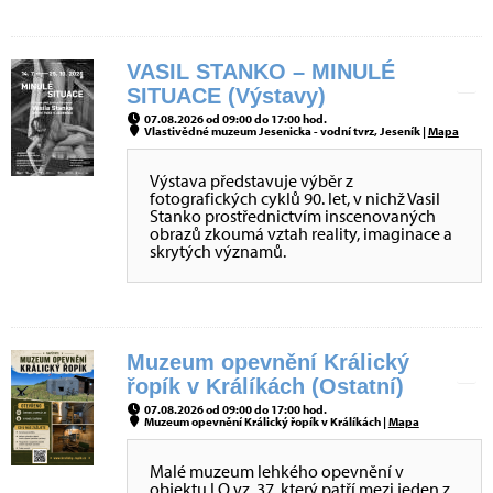
VASIL STANKO – MINULÉ
SITUACE (Výstavy)
07.08.2026 od 09:00 do 17:00 hod.
Vlastivědné muzeum Jesenicka - vodní tvrz, Jeseník |
Mapa
Výstava představuje výběr z
fotografických cyklů 90. let, v nichž Vasil
Stanko prostřednictvím inscenovaných
obrazů zkoumá vztah reality, imaginace a
skrytých významů.
Muzeum opevnění Králický
řopík v Králíkách (Ostatní)
07.08.2026 od 09:00 do 17:00 hod.
Muzeum opevnění Králický řopík v Králíkách |
Mapa
Malé muzeum lehkého opevnění v
objektu LO vz. 37, který patří mezi jeden z