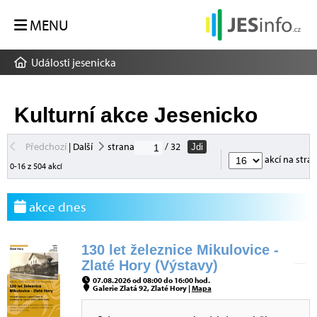
MENU
Události jesenicka
Kulturní akce Jesenicko
Předchozí
|
Další
strana
/ 32
Jdi
akcí na stra
0-16 z 504 akcí
akce dnes
130 let železnice Mikulovice -
Zlaté Hory (Výstavy)
07.08.2026 od 08:00 do 16:00 hod.
Galerie Zlatá 92, Zlaté Hory |
Mapa