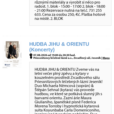
různými materiály a vyrobit si něco pro
radost. 1. blok - 15:00 - 17:00 2. blok - 18:00
- 21:00 Rezervace nutná na tel.č. 731 255
633. Cena za osobu 250,-Kč. Platba hotově
na místě. 2. BLOK
HUDBA JIHU & ORIENTU
(Koncerty)
07.08.2026 od 19:00 do 20:30 hod.
Priessnitzovy léčebné lázně a.s., Zrcadlový sál, Jeseník |
Mapa
HUDBA JIHU & ORIENTU Zveme vás na
letní večer plný zpěvu a kytary v
kouzelném prostředí Zrcadlového sálu
Priessnitzových léčebných lázní Jeseník!
Duo Michaela Němcová (soprán) &
Štěpán Sehnal (kytara) vás provede
hudbou, ve které se potkává slunný jih s
barvami orientu. Zazní árie Maura
Giulianiho, španělské písně Federica
Morena Torroby i hypnotická kytarová
suita Koyunbaba Carla Domeniconiho,