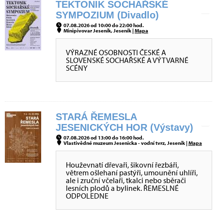
TEKTONIK SOCHAŘSKÉ
SYMPOZIUM (Divadlo)
07.08.2026 od 10:00 do 22:00 hod.
Minipivovar Jeseník, Jeseník |
Mapa
VÝRAZNÉ OSOBNOSTI ČESKÉ A
SLOVENSKÉ SOCHAŘSKÉ A VÝTVARNÉ
SCÉNY
STARÁ ŘEMESLA
JESENICKÝCH HOR (Výstavy)
07.08.2026 od 13:00 do 16:00 hod.
Vlastivědné muzeum Jesenicka - vodní tvrz, Jeseník |
Mapa
Houževnatí dřevaři, šikovní řezbáři,
větrem ošlehaní pastýři, umounění uhlíři,
ale i zruční včelaři, tkalci nebo sběrači
lesních plodů a bylinek. ŘEMESLNÉ
ODPOLEDNE