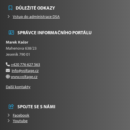
DŮLEŽITÉ ODKAZY
Vstup do administrace DSA
SPRÁVCE INFORMAČNÍHO PORTÁLU
Marek Kačor
Mahenova 638/23
Jeseník 790 01
+420 776 627 563
info@voltage.cz
www.voltage.cz
Další kontakty
SPOJTE SE S NÁMI
Facebook
Youtube