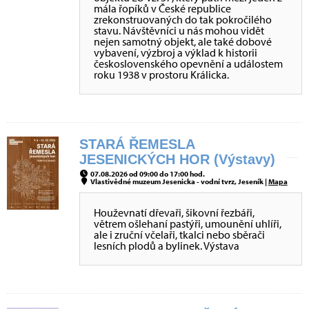
mála řopíků v České republice
zrekonstruovaných do tak pokročilého
stavu. Návštěvníci u nás mohou vidět
nejen samotný objekt, ale také dobové
vybavení, výzbroj a výklad k historii
československého opevnění a událostem
roku 1938 v prostoru Králicka.
STARÁ ŘEMESLA
JESENICKÝCH HOR (Výstavy)
07.08.2026 od 09:00 do 17:00 hod.
Vlastivědné muzeum Jesenicka - vodní tvrz, Jeseník |
Mapa
Houževnatí dřevaři, šikovní řezbáři,
větrem ošlehaní pastýři, umounění uhlíři,
ale i zruční včelaři, tkalci nebo sběrači
lesních plodů a bylinek. Výstava