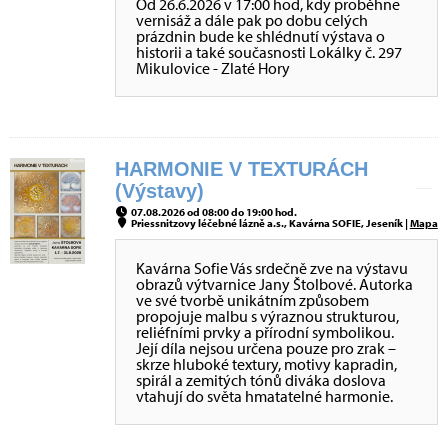
Od 26.6.2026 v 17:00 hod, kdy proběhne
vernisáž a dále pak po dobu celých
prázdnin bude ke shlédnutí výstava o
historii a také současnosti Lokálky č. 297
Mikulovice - Zlaté Hory
HARMONIE V TEXTURÁCH
(Výstavy)
07.08.2026 od 08:00 do 19:00 hod.
Priessnitzovy léčebné lázně a.s., Kavárna SOFIE, Jeseník |
Mapa
Kavárna Sofie Vás srdečně zve na výstavu
obrazů výtvarnice Jany Štolbové. Autorka
ve své tvorbě unikátním způsobem
propojuje malbu s výraznou strukturou,
reliéfními prvky a přírodní symbolikou.
Její díla nejsou určena pouze pro zrak –
skrze hluboké textury, motivy kapradin,
spirál a zemitých tónů diváka doslova
vtahují do světa hmatatelné harmonie.