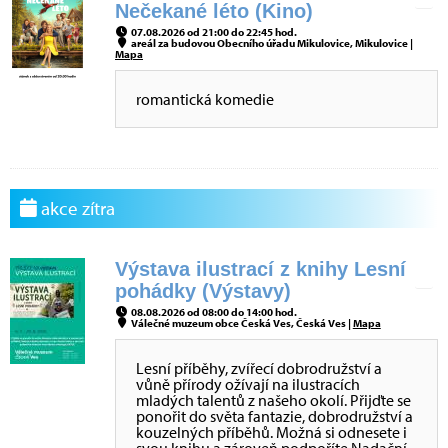
Nečekané léto (Kino)
07.08.2026 od 21:00 do 22:45 hod.
areál za budovou Obecního úřadu Mikulovice, Mikulovice |
Mapa
romantická komedie
akce zítra
Výstava ilustrací z knihy Lesní
pohádky (Výstavy)
08.08.2026 od 08:00 do 14:00 hod.
Válečné muzeum obce Česká Ves, Česká Ves |
Mapa
Lesní příběhy, zvířecí dobrodružství a
vůně přírody ožívají na ilustracích
mladých talentů z našeho okolí. Přijďte se
ponořit do světa fantazie, dobrodružství a
kouzelných příběhů. Možná si odnesete i