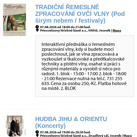
TRADIČNÍ ŘEMESLNÉ
ZPRACOVÁNÍ OVČÍ VLNY (Pod
širým nebem / festivaly)
07.08.2026 od 18:00 do 21:00 hod.
Priessnitzovy léčebné lázně a.s., Hřiště, Jeseník |
Mapa
Interaktivní přednáška o řemeslném
zpracování vlny, kdy si budete moci
poslechnout, jak se vlna zpracovává a
vyzkoušet si tkalcovské a předtkalcovské
techniky a plstění vlny, osahat si práci s
různými materiály a vyrobit si něco pro
radost. 1. blok - 15:00 - 17:00 2. blok - 18:00
- 21:00 Rezervace nutná na tel.č. 731 255
633. Cena za osobu 250,-Kč. Platba hotově
na místě. 2. BLOK
HUDBA JIHU & ORIENTU
(Koncerty)
07.08.2026 od 19:00 do 20:30 hod.
Priessnitzovy léčebné lázně a.s., Zrcadlový sál, Jeseník |
Mapa