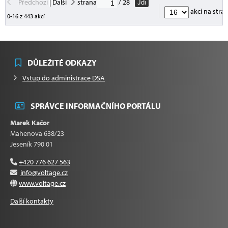
Předchozí
|
Další
strana
/ 28
Jdi
akcí na stra
0-16 z 443 akcí
DŮLEŽITÉ ODKAZY
Vstup do administrace DSA
SPRÁVCE INFORMAČNÍHO PORTÁLU
Marek Kačor
Mahenova 638/23
Jeseník 790 01
+420 776 627 563
info@voltage.cz
www.voltage.cz
Další kontakty