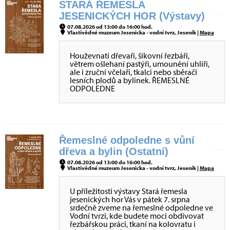
STARÁ ŘEMESLA
JESENICKÝCH HOR (Výstavy)
07.08.2026 od 13:00 do 16:00 hod.
Vlastivědné muzeum Jesenicka - vodní tvrz, Jeseník |
Mapa
Houževnatí dřevaři, šikovní řezbáři,
větrem ošlehaní pastýři, umounění uhlíři,
ale i zruční včelaři, tkalci nebo sběrači
lesních plodů a bylinek. ŘEMESLNÉ
ODPOLEDNE
Řemeslné odpoledne s vůní
dřeva a bylin (Ostatní)
07.08.2026 od 13:00 do 16:00 hod.
Vlastivědné muzeum Jesenicka - vodní tvrz, Jeseník |
Mapa
U příležitosti výstavy Stará řemesla
jesenických hor Vás v pátek 7. srpna
srdečně zveme na řemeslné odpoledne ve
Vodní tvrzi, kde budete moci obdivovat
řezbářskou práci, tkaní na kolovratu i