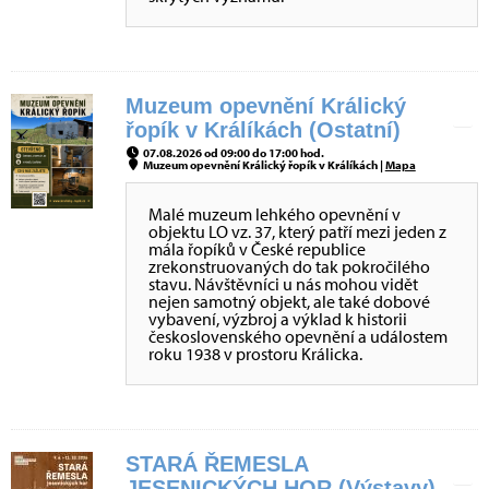
Muzeum opevnění Králický
řopík v Králíkách (Ostatní)
07.08.2026 od 09:00 do 17:00 hod.
Muzeum opevnění Králický řopík v Králíkách |
Mapa
Malé muzeum lehkého opevnění v
objektu LO vz. 37, který patří mezi jeden z
mála řopíků v České republice
zrekonstruovaných do tak pokročilého
stavu. Návštěvníci u nás mohou vidět
nejen samotný objekt, ale také dobové
vybavení, výzbroj a výklad k historii
československého opevnění a událostem
roku 1938 v prostoru Králicka.
STARÁ ŘEMESLA
JESENICKÝCH HOR (Výstavy)