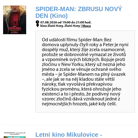
SPIDER-MAN: ZBRUSU NOVÝ
DEN (Kino)
07.08.2026 od 19:00 do 21:00 hod.
kino Zlaté Hory, Zlaté Hory |
Mapa
Od událostí filmu Spider-Man: Bez
domova uplynuly čtyři roky a Peter je nyní
dospělý muž, který žije zcela osamoceně,
protože se dobrovolně vymazal ze životů
a vzpomínek svých blízkých. Bojuje proti
zločinu v New Yorku, který už nezná jeho
jméno a zcela se věnuje ochraně svého
města – je Spider-Manem na plný úvazek
–, ale jak se na něj kladou stále větší
nároky, tlak vyvolává překvapivou
fyzickou proměnu, která ohrožuje jeho
existenci a to i přesto, že podivný nový
vzorec zločinů dává vzniknout jedné z
nejmocnějších hrozeb, jaké kdy čelil.
Letní kino Mikulovice -