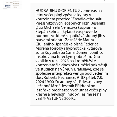
HUDBA JIHU & ORIENTU Zveme vás na
letní večer plný zpěvu a kytary v
kouzelném prostředí Zrcadlového sálu
Priessnitzových léčebných lázní Jeseník!
Duo Michaela Němcová (soprán) &
Štěpán Sehnal (kytara) vás provede
hudbou, ve které se potkává slunný jih s
barvami orientu. Zazní árie Maura
Giulianiho, španělské písně Federica
Morena Torroby i hypnotická kytarová
suita Koyunbaba Carla Domeniconiho,
inspirovaná tureckým pobřežím. Duo
vzniklo v roce 2023 na kroměřížské
konzervatoři a dnes oba umělci pokračují
ve studiích na VŠMU v Bratislavě, kde se
společné interpretaci věnují pod vedením
doc. Róberta Pechance, ArtD. pátek 7.8.
2026 19:00 Zrcadlový sál, Priessnitzovy
Léčebné lázně Jeseník Přijďte si po
lázeňské procházce vychutnat večer plný
krásné a nevšední hudby. Těšíme se na
vás! ✨ VSTUPNÉ 200 Kč