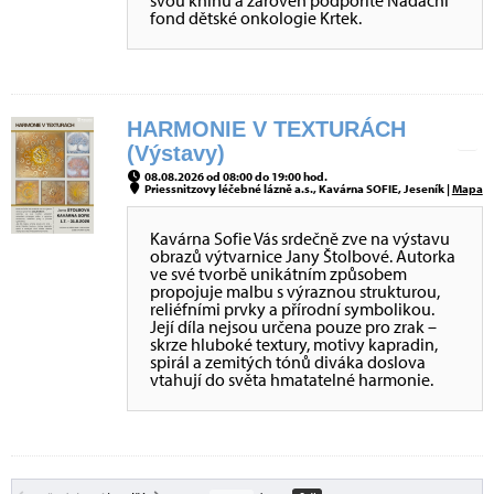
svou knihu a zároveň podpoříte Nadační
fond dětské onkologie Krtek.
HARMONIE V TEXTURÁCH
(Výstavy)
08.08.2026 od 08:00 do 19:00 hod.
Priessnitzovy léčebné lázně a.s., Kavárna SOFIE, Jeseník |
Mapa
Kavárna Sofie Vás srdečně zve na výstavu
obrazů výtvarnice Jany Štolbové. Autorka
ve své tvorbě unikátním způsobem
propojuje malbu s výraznou strukturou,
reliéfními prvky a přírodní symbolikou.
Její díla nejsou určena pouze pro zrak –
skrze hluboké textury, motivy kapradin,
spirál a zemitých tónů diváka doslova
vtahují do světa hmatatelné harmonie.