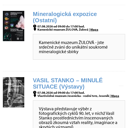
Mineralogická expozice
(Ostatní)
07.08.2026 od 09:00 do 17:00 hod.
Kamenické muzeum ŽULOVÁ, Žulová |
Mapa
Kamenické muzeum ŽULOVÁ - jste
srdečně zváni do unikátní soukromé
mineralogické sbírky
VASIL STANKO – MINULÉ
SITUACE (Výstavy)
07.08.2026 od 09:00 do 17:00 hod.
Vlastivědné muzeum Jesenicka - vodní tvrz, Jeseník |
Mapa
Výstava představuje výběr z
fotografických cyklů 90. let, v nichž Vasil
Stanko prostřednictvím inscenovaných
obrazů zkoumá vztah reality, imaginace a
skrytých významů.