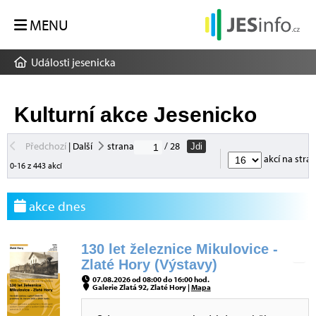
MENU
Události jesenicka
Kulturní akce Jesenicko
Předchozí
|
Další
strana
/ 28
Jdi
akcí na stra
0-16 z 443 akcí
akce dnes
130 let železnice Mikulovice -
Zlaté Hory (Výstavy)
07.08.2026 od 08:00 do 16:00 hod.
Galerie Zlatá 92, Zlaté Hory |
Mapa