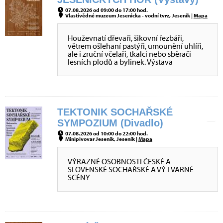
07.08.2026 od 09:00 do 17:00 hod.
Vlastivědné muzeum Jesenicka - vodní tvrz, Jeseník |
Mapa
Houževnatí dřevaři, šikovní řezbáři,
větrem ošlehaní pastýři, umounění uhlíři,
ale i zruční včelaři, tkalci nebo sběrači
lesních plodů a bylinek. Výstava
TEKTONIK SOCHAŘSKÉ
SYMPOZIUM (Divadlo)
07.08.2026 od 10:00 do 22:00 hod.
Minipivovar Jeseník, Jeseník |
Mapa
VÝRAZNÉ OSOBNOSTI ČESKÉ A
SLOVENSKÉ SOCHAŘSKÉ A VÝTVARNÉ
SCÉNY