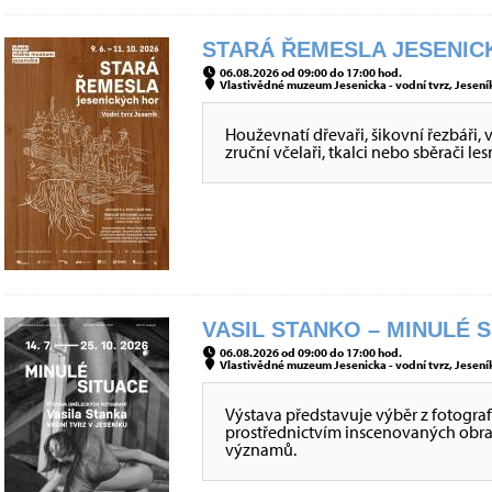
STARÁ ŘEMESLA JESENICK
06.08.2026 od 09:00 do 17:00 hod.
Vlastivědné muzeum Jesenicka - vodní tvrz, Jeseník
Houževnatí dřevaři, šikovní řezbáři, 
zruční včelaři, tkalci nebo sběrači le
VASIL STANKO – MINULÉ S
06.08.2026 od 09:00 do 17:00 hod.
Vlastivědné muzeum Jesenicka - vodní tvrz, Jeseník
Výstava představuje výběr z fotografi
prostřednictvím inscenovaných obraz
významů.