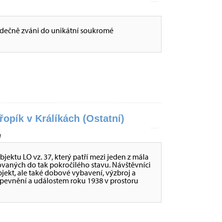
dečně zváni do unikátní soukromé
opík v Králíkách (Ostatní)
a
ktu LO vz. 37, který patří mezi jeden z mála
ovaných do tak pokročilého stavu. Návštěvníci
ekt, ale také dobové vybavení, výzbroj a
opevnění a událostem roku 1938 v prostoru