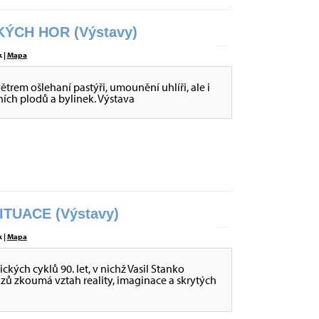
ÝCH HOR (Výstavy)
 |
Mapa
větrem ošlehaní pastýři, umounění uhlíři, ale i
sních plodů a bylinek. Výstava
ITUACE (Výstavy)
 |
Mapa
ckých cyklů 90. let, v nichž Vasil Stanko
ů zkoumá vztah reality, imaginace a skrytých