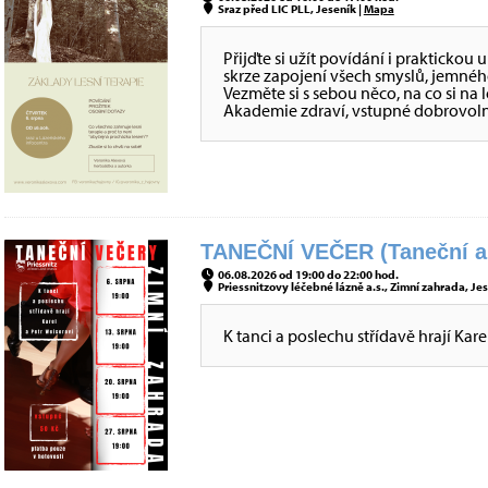
Sraz před LIC PLL, Jeseník |
Mapa
Přijďte si užít povídání i praktickou 
skrze zapojení všech smyslů, jemnéh
Vezměte si s sebou něco, na co si n
Akademie zdraví, vstupné dobrovoln
TANEČNÍ VEČER (Taneční a
06.08.2026 od 19:00 do 22:00 hod.
Priessnitzovy léčebné lázně a.s., Zimní zahrada, Jes
K tanci a poslechu střídavě hrají Kare