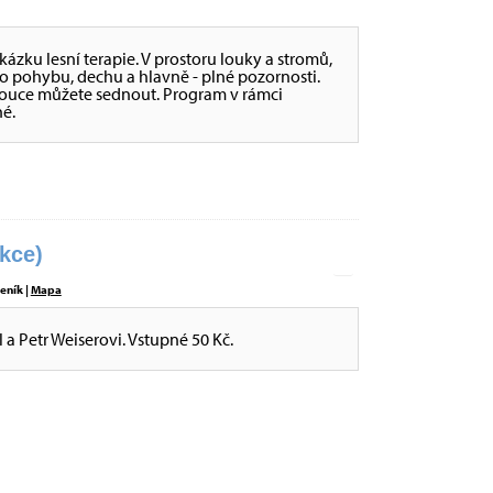
ukázku lesní terapie. V prostoru louky a stromů,
o pohybu, dechu a hlavně - plné pozornosti.
a louce můžete sednout. Program v rámci
é.
kce)
eník |
Mapa
l a Petr Weiserovi. Vstupné 50 Kč.