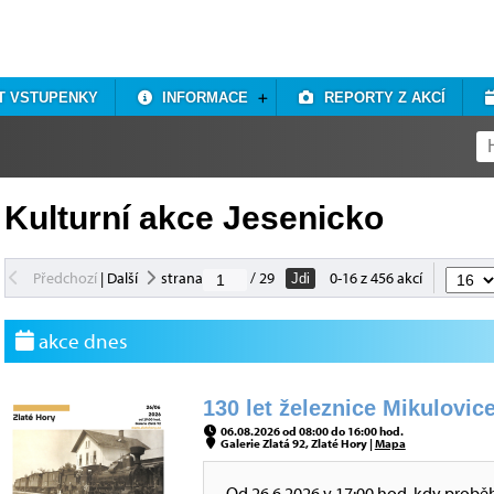
T VSTUPENKY
INFORMACE
REPORTY Z AKCÍ
Kulturní akce Jesenicko
Předchozí
|
Další
strana
/ 29
0-16 z 456 akcí
Jdi
akce dnes
130 let železnice Mikulovice
06.08.2026 od 08:00 do 16:00 hod.
Galerie Zlatá 92, Zlaté Hory |
Mapa
Od 26.6.2026 v 17:00 hod, kdy probě