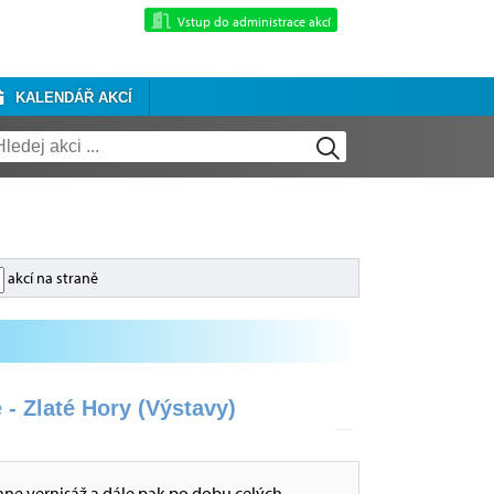
Vstup do administrace akcí
KALENDÁŘ AKCÍ
akcí na straně
 - Zlaté Hory (Výstavy)
hne vernisáž a dále pak po dobu celých