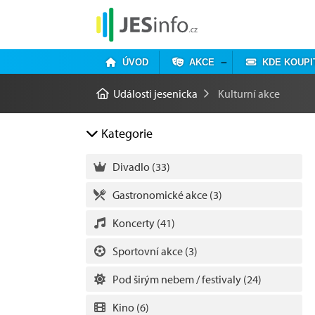
ÚVOD
AKCE
KDE KOUPI
Události jesenicka
Kulturní akce
Kategorie
Divadlo
(33)
Gastronomické akce
(3)
Koncerty
(41)
Sportovní akce
(3)
Pod širým nebem / festivaly
(24)
Kino
(6)