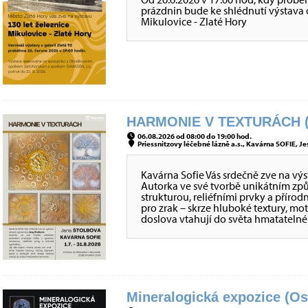
prázdnin bude ke shlédnutí výstava o 
Mikulovice - Zlaté Hory
HARMONIE V TEXTURÁCH (
06.08.2026 od 08:00 do 19:00 hod.
Priessnitzovy léčebné lázně a.s., Kavárna SOFIE, Je
Kavárna Sofie Vás srdečně zve na vý
Autorka ve své tvorbě unikátním z
strukturou, reliéfními prvky a přírod
pro zrak – skrze hluboké textury, mo
doslova vtahují do světa hmatateln
Mineralogická expozice (Os