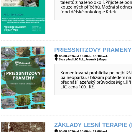
talentů z našeho okolí. Přijďte se po
kouzelných příběhů. Možná si odnes
fond dětské onkologie Krtek.
PRIESSNITZOVY PRAMENY 
06.08.2026 od 15:00 do 16:30 hod.
Sraz před LIC PLL, Jeseník |
Mapa
Komentovaná prohlídka po nejbližší
balneoparku, s bližším pohledem na
přednáší lázeňský průvodce Mgr. Jiří 
LIC, cena 100,- Kč.
ZÁKLADY LESNÍ TERAPIE (
06.08.2026 od 16:00 do 17:00 hod.