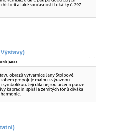
historii a také současnosti Lokálky č. 297
Výstavy)
seník |
Mapa
stavu obrazů výtvarnice Jany Štolbové.
působem propojuje malbu s výraznou
ní symbolikou. Její díla nejsou určena pouze
tivy kapradin, spirál a zemitých tónů diváka
é harmonie.
tatní)