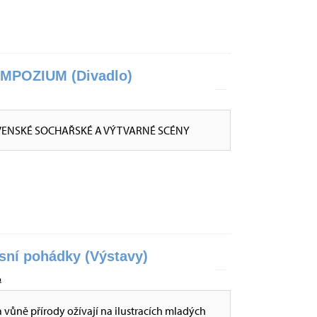
POZIUM (Divadlo)
VENSKÉ SOCHAŘSKÉ A VÝTVARNÉ SCÉNY
esní pohádky (Výstavy)
a
a vůně přírody ožívají na ilustracích mladých