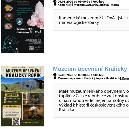
06.08.2026 od 09:00 do 17:00 hod.
Kamenické muzeum ŽULOVÁ, Žulová |
Mapa
Kamenické muzeum ŽULOVÁ - jste sr
mineralogické sbírky
Muzeum opevnění Králický ř
06.08.2026 od 09:00 do 17:00 hod.
Muzeum opevnění Králický řopík v Králíkách |
Map
Malé muzeum lehkého opevnění v obje
řopíků v České republice zrekonstru
u nás mohou vidět nejen samotný obj
výklad k historii československého 
Králicka.