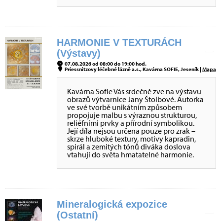
HARMONIE V TEXTURÁCH
(Výstavy)
07.08.2026 od 08:00 do 19:00 hod.
Priessnitzovy léčebné lázně a.s., Kavárna SOFIE, Jeseník |
Mapa
Kavárna Sofie Vás srdečně zve na výstavu
obrazů výtvarnice Jany Štolbové. Autorka
ve své tvorbě unikátním způsobem
propojuje malbu s výraznou strukturou,
reliéfními prvky a přírodní symbolikou.
Její díla nejsou určena pouze pro zrak –
skrze hluboké textury, motivy kapradin,
spirál a zemitých tónů diváka doslova
vtahují do světa hmatatelné harmonie.
Mineralogická expozice
(Ostatní)