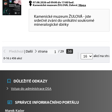
07.08.2026 od 09:00 do 17:00 hod.
Kamenické muzeum ŽULOVÁ, Žulová |
Mapa
Kamenické muzeum ŽULOVÁ - jste
srdečně zváni do unikátní soukromé
mineralogické sbírky
Předchozí
|
Další
strana
/ 29
Jdi
akcí na stra
0-16 z 456 akcí
DŮLEŽITÉ ODKAZY
Vstup do administrace DSA
SPRÁVCE INFORMAČNÍHO PORTÁLU
Marek Kačor