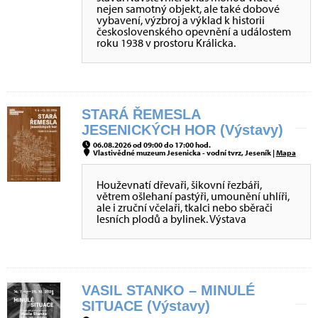
nejen samotný objekt, ale také dobové
vybavení, výzbroj a výklad k historii
československého opevnění a událostem
roku 1938 v prostoru Králicka.
STARÁ ŘEMESLA
JESENICKÝCH HOR (Výstavy)
06.08.2026 od 09:00 do 17:00 hod.
Vlastivědné muzeum Jesenicka - vodní tvrz, Jeseník |
Mapa
Houževnatí dřevaři, šikovní řezbáři,
větrem ošlehaní pastýři, umounění uhlíři,
ale i zruční včelaři, tkalci nebo sběrači
lesních plodů a bylinek. Výstava
VASIL STANKO – MINULÉ
SITUACE (Výstavy)