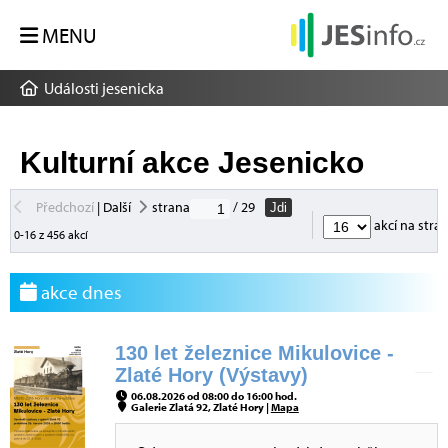
MENU
Události jesenicka
Kulturní akce Jesenicko
Předchozí
|
Další
strana
/ 29
Jdi
akcí na stra
0-16 z 456 akcí
akce dnes
130 let železnice Mikulovice -
Zlaté Hory (Výstavy)
06.08.2026 od 08:00 do 16:00 hod.
Galerie Zlatá 92, Zlaté Hory |
Mapa