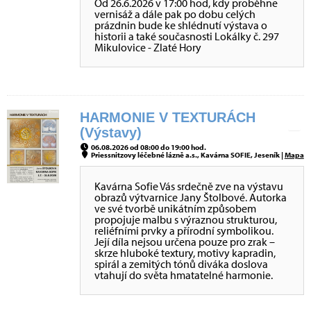
Od 26.6.2026 v 17:00 hod, kdy proběhne
vernisáž a dále pak po dobu celých
prázdnin bude ke shlédnutí výstava o
historii a také současnosti Lokálky č. 297
Mikulovice - Zlaté Hory
HARMONIE V TEXTURÁCH
(Výstavy)
06.08.2026 od 08:00 do 19:00 hod.
Priessnitzovy léčebné lázně a.s., Kavárna SOFIE, Jeseník |
Mapa
Kavárna Sofie Vás srdečně zve na výstavu
obrazů výtvarnice Jany Štolbové. Autorka
ve své tvorbě unikátním způsobem
propojuje malbu s výraznou strukturou,
reliéfními prvky a přírodní symbolikou.
Její díla nejsou určena pouze pro zrak –
skrze hluboké textury, motivy kapradin,
spirál a zemitých tónů diváka doslova
vtahují do světa hmatatelné harmonie.