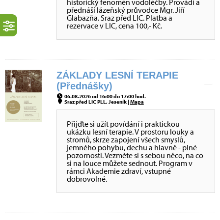
historický fenomén vodoléčby. Provádí a
přednáší lázeňský průvodce Mgr. Jiří
Glabazňa. Sraz před LIC. Platba a
rezervace v LIC, cena 100,- Kč.
ZÁKLADY LESNÍ TERAPIE
(Přednášky)
06.08.2026 od 16:00 do 17:00 hod.
Sraz před LIC PLL, Jeseník |
Mapa
Přijďte si užít povídání i praktickou
ukázku lesní terapie. V prostoru louky a
stromů, skrze zapojení všech smyslů,
jemného pohybu, dechu a hlavně - plné
pozornosti. Vezměte si s sebou něco, na co
si na louce můžete sednout. Program v
rámci Akademie zdraví, vstupné
dobrovolné.