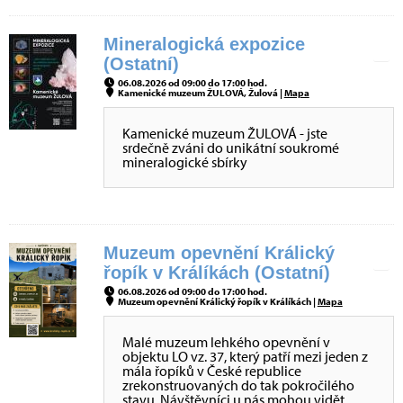
Mineralogická expozice
(Ostatní)
06.08.2026 od 09:00 do 17:00 hod.
Kamenické muzeum ŽULOVÁ, Žulová |
Mapa
Kamenické muzeum ŽULOVÁ - jste
srdečně zváni do unikátní soukromé
mineralogické sbírky
Muzeum opevnění Králický
řopík v Králíkách (Ostatní)
06.08.2026 od 09:00 do 17:00 hod.
Muzeum opevnění Králický řopík v Králíkách |
Mapa
Malé muzeum lehkého opevnění v
objektu LO vz. 37, který patří mezi jeden z
mála řopíků v České republice
zrekonstruovaných do tak pokročilého
stavu. Návštěvníci u nás mohou vidět