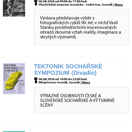
06.08.2026 od 09:00 do 17:00 hod.
Vlastivědné muzeum Jesenicka - vodní tvrz, Jeseník |
Mapa
Výstava představuje výběr z
fotografických cyklů 90. let, v nichž Vasil
Stanko prostřednictvím inscenovaných
obrazů zkoumá vztah reality, imaginace a
skrytých významů.
TEKTONIK SOCHAŘSKÉ
SYMPOZIUM (Divadlo)
06.08.2026 od 10:00 do 22:00 hod.
Minipivovar Jeseník, Jeseník |
Mapa
VÝRAZNÉ OSOBNOSTI ČESKÉ A
SLOVENSKÉ SOCHAŘSKÉ A VÝTVARNÉ
SCÉNY