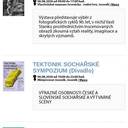
06.08.2026 od 09:00 do 17:00 hod.
Vlastivědné muzeum Jesenicka - vodní tvrz, Jeseník |
Mapa
Výstava představuje výběr z
fotografických cyklů 90. let, v nichž Vasil
Stanko prostřednictvím inscenovaných
obrazů zkoumá vztah reality, imaginace a
skrytých významů.
TEKTONIK SOCHAŘSKÉ
SYMPOZIUM (Divadlo)
06.08.2026 od 10:00 do 22:00 hod.
Minipivovar Jeseník, Jeseník |
Mapa
VÝRAZNÉ OSOBNOSTI ČESKÉ A
SLOVENSKÉ SOCHAŘSKÉ A VÝTVARNÉ
SCÉNY