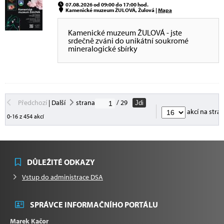
07.08.2026 od 09:00 do 17:00 hod.
Kamenické muzeum ŽULOVÁ, Žulová |
Mapa
Kamenické muzeum ŽULOVÁ - jste
srdečně zváni do unikátní soukromé
mineralogické sbírky
Předchozí
|
Další
strana
/ 29
Jdi
akcí na stra
0-16 z 454 akcí
DŮLEŽITÉ ODKAZY
Vstup do administrace DSA
SPRÁVCE INFORMAČNÍHO PORTÁLU
Marek Kačor