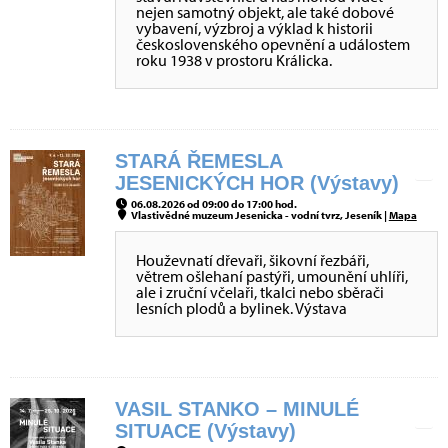
nejen samotný objekt, ale také dobové
vybavení, výzbroj a výklad k historii
československého opevnění a událostem
roku 1938 v prostoru Králicka.
STARÁ ŘEMESLA
JESENICKÝCH HOR (Výstavy)
06.08.2026 od 09:00 do 17:00 hod.
Vlastivědné muzeum Jesenicka - vodní tvrz, Jeseník |
Mapa
Houževnatí dřevaři, šikovní řezbáři,
větrem ošlehaní pastýři, umounění uhlíři,
ale i zruční včelaři, tkalci nebo sběrači
lesních plodů a bylinek. Výstava
VASIL STANKO – MINULÉ
SITUACE (Výstavy)