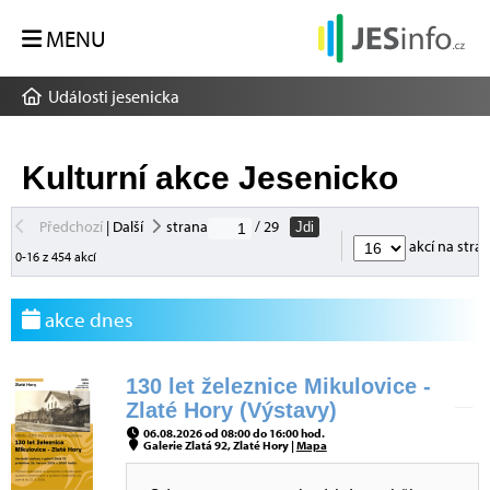
MENU
Události jesenicka
Kulturní akce Jesenicko
Předchozí
|
Další
strana
/ 29
Jdi
akcí na stra
0-16 z 454 akcí
akce dnes
130 let železnice Mikulovice -
Zlaté Hory (Výstavy)
06.08.2026 od 08:00 do 16:00 hod.
Galerie Zlatá 92, Zlaté Hory |
Mapa