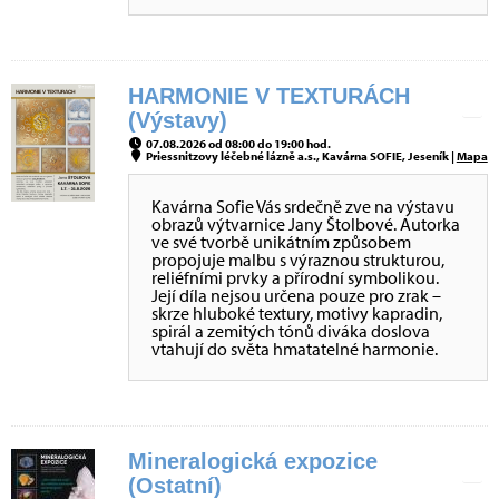
HARMONIE V TEXTURÁCH
(Výstavy)
07.08.2026 od 08:00 do 19:00 hod.
Priessnitzovy léčebné lázně a.s., Kavárna SOFIE, Jeseník |
Mapa
Kavárna Sofie Vás srdečně zve na výstavu
obrazů výtvarnice Jany Štolbové. Autorka
ve své tvorbě unikátním způsobem
propojuje malbu s výraznou strukturou,
reliéfními prvky a přírodní symbolikou.
Její díla nejsou určena pouze pro zrak –
skrze hluboké textury, motivy kapradin,
spirál a zemitých tónů diváka doslova
vtahují do světa hmatatelné harmonie.
Mineralogická expozice
(Ostatní)