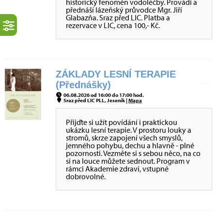
historický fenomén vodoléčby. Provádí a
přednáší lázeňský průvodce Mgr. Jiří
Glabazňa. Sraz před LIC. Platba a
rezervace v LIC, cena 100,- Kč.
ZÁKLADY LESNÍ TERAPIE
(Přednášky)
06.08.2026 od 16:00 do 17:00 hod.
Sraz před LIC PLL, Jeseník |
Mapa
Přijďte si užít povídání i praktickou
ukázku lesní terapie. V prostoru louky a
stromů, skrze zapojení všech smyslů,
jemného pohybu, dechu a hlavně - plné
pozornosti. Vezměte si s sebou něco, na co
si na louce můžete sednout. Program v
rámci Akademie zdraví, vstupné
dobrovolné.