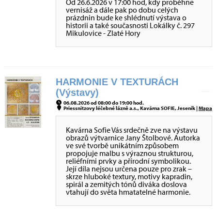
Od 26.6.2026 v 17:00 hod, kdy proběhne
vernisáž a dále pak po dobu celých
prázdnin bude ke shlédnutí výstava o
historii a také současnosti Lokálky č. 297
Mikulovice - Zlaté Hory
HARMONIE V TEXTURÁCH
(Výstavy)
06.08.2026 od 08:00 do 19:00 hod.
Priessnitzovy léčebné lázně a.s., Kavárna SOFIE, Jeseník |
Mapa
Kavárna Sofie Vás srdečně zve na výstavu
obrazů výtvarnice Jany Štolbové. Autorka
ve své tvorbě unikátním způsobem
propojuje malbu s výraznou strukturou,
reliéfními prvky a přírodní symbolikou.
Její díla nejsou určena pouze pro zrak –
skrze hluboké textury, motivy kapradin,
spirál a zemitých tónů diváka doslova
vtahují do světa hmatatelné harmonie.