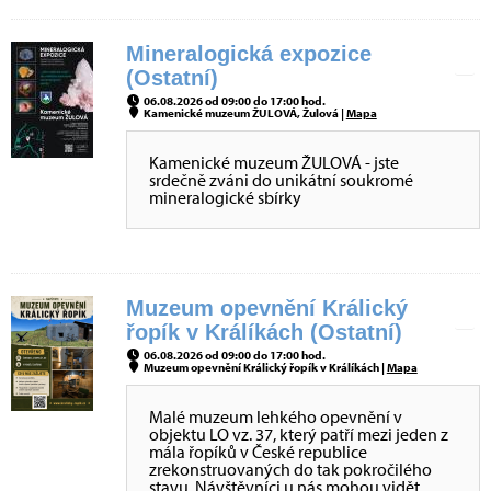
Mineralogická expozice
(Ostatní)
06.08.2026 od 09:00 do 17:00 hod.
Kamenické muzeum ŽULOVÁ, Žulová |
Mapa
Kamenické muzeum ŽULOVÁ - jste
srdečně zváni do unikátní soukromé
mineralogické sbírky
Muzeum opevnění Králický
řopík v Králíkách (Ostatní)
06.08.2026 od 09:00 do 17:00 hod.
Muzeum opevnění Králický řopík v Králíkách |
Mapa
Malé muzeum lehkého opevnění v
objektu LO vz. 37, který patří mezi jeden z
mála řopíků v České republice
zrekonstruovaných do tak pokročilého
stavu. Návštěvníci u nás mohou vidět