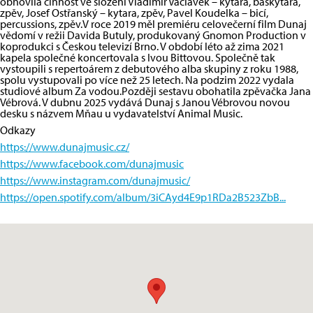
obnovila činnost ve složení Vladimír Václavek – kytara, baskytara,
zpěv, Josef Ostřanský – kytara, zpěv, Pavel Koudelka – bicí,
percussions, zpěv.V roce 2019 měl premiéru celovečerní film Dunaj
vědomí v režii Davida Butuly, produkovaný Gnomon Production v
koprodukci s Českou televizí Brno. V období léto až zima 2021
kapela společné koncertovala s Ivou Bittovou. Společně tak
vystoupili s repertoárem z debutového alba skupiny z roku 1988,
spolu vystupovali po více než 25 letech. Na podzim 2022 vydala
studiové album Za vodou.Později sestavu obohatila zpěvačka Jana
Vébrová. V dubnu 2025 vydává Dunaj s Janou Vébrovou novou
desku s názvem Mňau u vydavatelství Animal Music.
Odkazy
https://www.dunajmusic.cz/
https://www.facebook.com/dunajmusic
https://www.instagram.com/dunajmusic/
https://open.spotify.com/album/3iCAyd4E9p1RDa2B523ZbB...