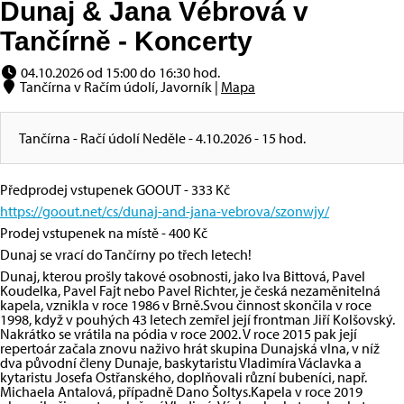
Dunaj & Jana Vébrová v
Tančírně - Koncerty
04.10.2026 od 15:00 do 16:30 hod.
Tančírna v Račím údolí, Javorník |
Mapa
Tančírna - Račí údolí Neděle - 4.10.2026 - 15 hod.
Předprodej vstupenek GOOUT - 333 Kč
https://goout.net/cs/dunaj-and-jana-vebrova/szonwjy/
Prodej vstupenek na místě - 400 Kč
Dunaj se vrací do Tančírny po třech letech!
Dunaj, kterou prošly takové osobnosti, jako Iva Bittová, Pavel
Koudelka, Pavel Fajt nebo Pavel Richter, je česká nezaměnitelná
kapela, vznikla v roce 1986 v Brně.Svou činnost skončila v roce
1998, když v pouhých 43 letech zemřel její frontman Jiří Kolšovský.
Nakrátko se vrátila na pódia v roce 2002. V roce 2015 pak její
repertoár začala znovu naživo hrát skupina Dunajská vlna, v níž
dva původní členy Dunaje, baskytaristu Vladimíra Václavka a
kytaristu Josefa Ostřanského, doplňovali různí bubeníci, např.
Michaela Antalová, případně Dano Šoltys.Kapela v roce 2019