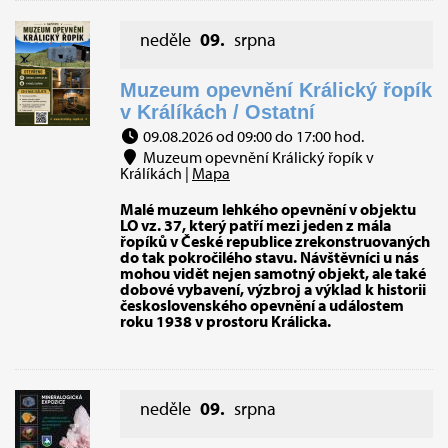
neděle
09.
srpna
Muzeum opevnění Králický řopík
v Králíkách / Ostatní
09.08.2026 od 09:00 do 17:00 hod.
Muzeum opevnění Králický řopík v
Králíkách |
Mapa
Malé muzeum lehkého opevnění v objektu
LO vz. 37, který patří mezi jeden z mála
řopíků v České republice zrekonstruovaných
do tak pokročilého stavu. Návštěvníci u nás
mohou vidět nejen samotný objekt, ale také
dobové vybavení, výzbroj a výklad k historii
československého opevnění a událostem
roku 1938 v prostoru Králicka.
neděle
09.
srpna