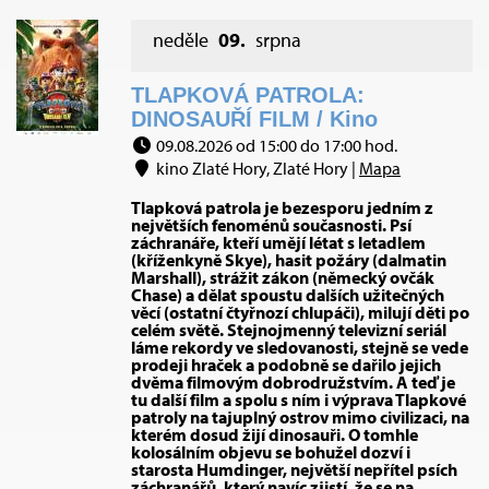
neděle
09.
srpna
TLAPKOVÁ PATROLA:
DINOSAUŘÍ FILM / Kino
09.08.2026 od 15:00 do 17:00 hod.
kino Zlaté Hory, Zlaté Hory |
Mapa
Tlapková patrola je bezesporu jedním z
největších fenoménů současnosti. Psí
záchranáře, kteří umějí létat s letadlem
(kříženkyně Skye), hasit požáry (dalmatin
Marshall), strážit zákon (německý ovčák
Chase) a dělat spoustu dalších užitečných
věcí (ostatní čtyřnozí chlupáči), milují děti po
celém světě. Stejnojmenný televizní seriál
láme rekordy ve sledovanosti, stejně se vede
prodeji hraček a podobně se dařilo jejich
dvěma filmovým dobrodružstvím. A teď je
tu další film a spolu s ním i výprava Tlapkové
patroly na tajuplný ostrov mimo civilizaci, na
kterém dosud žijí dinosauři. O tomhle
kolosálním objevu se bohužel dozví i
starosta Humdinger, největší nepřítel psích
záchranářů, který navíc zjistí, že se na