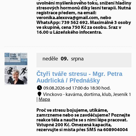
uvolnění myšlenkového toku, snížení hladiny
stresových hormonů díky lesní terapii. Nutná
registrace předem, na email:
veronika.alexova@gmail.com, nebo
WhatsApp: 739 562 692. Maximálně 3 osoby
ve skupině, cena 750 Kč za osobu. Sraz v
16.00 u Lázeňského infocentra.
neděle
09.
srpna
Čtyři tváře stresu - Mgr. Petra
Audrlická / Přednášky
09.08.2026 od 17:00 do 18:30 hod.
Vinckovo - kavárna, dortírna, klub, Jeseník 1
|
Mapa
Proč ve stresu bojujeme, utíkáme,
zamrzneme nebo se zavděčujeme? Poznejte
reakce těla a naučte se s nimi lépe pracovat.
Vstupné 200 Kč. Omezená kapacita,
rezervujte si místa přes SMS na 608904004