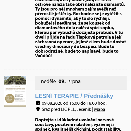
ostrově nalézá také obří naleziště diamantů.
Ty jsou pro něj mnohem zajímavější než
přerostlé ještěrky. Rozhodne se je vytěžit s
pomocí dynamitu, aby to šlo rychleji,
bohužel si nevšimne, že se kousek od
diamantového dolu nalézá spící sopka,
kterou pár výbuchů dozajista probudí. V tu
chvíli přijde na řadu Tlapková patrola a její
záchranná operace, jejímž cílem bude dostat
všechny dinosaury do bezpečí. Bude to
dobrodružné, bude to napínavé, bude to
Vaúúúú!
neděle
09.
srpna
LESNÍ TERAPIE / Přednášky
09.08.2026 od 16:00 do 18:00 hod.
Sraz před LIC PLL, Jeseník |
Mapa
Dopřejte si důkladné uvolnění nervové
soustavy, pozitivní naladění, výživnější
spánek, kvalitnější dýchání, pocit stability,