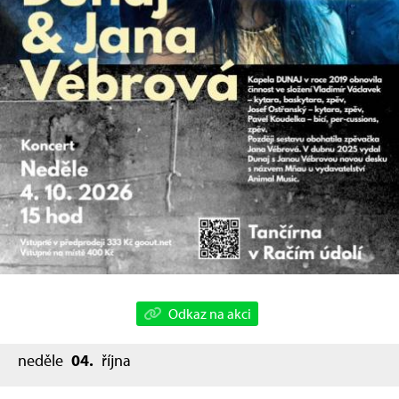
Odkaz na akci
neděle
04.
října