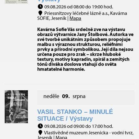
09.08.2026 od 08:00 do 19:00 hod.
Priessnitzovy léčebné lázně a.s., Kavárna
SOFIE, Jeseník |
Mapa
Kavárna Sofie Vás srdečně zve na výstavu
obrazů výtvarnice Jany Štolbové. Autorka ve
své tvorbě unikátním způsobem propojuje
malbu s výraznou strukturou, reliéfními
prvky a přírodní symbolikou. Její díla nejsou
určena pouze pro zrak – skrze hluboké
textury, motivy kapradin, spirál a zemitých
tónů diváka doslova vtahují do světa
hmatatelné harmonie.
neděle
09.
srpna
VASIL STANKO – MINULÉ
SITUACE / Výstavy
09.08.2026 od 09:00 do 17:00 hod.
Vlastivědné muzeum Jesenicka - vodní tvrz,
Jeseník |
Mapa