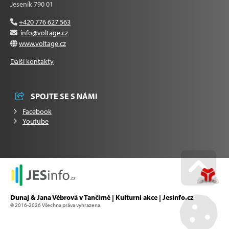
Jeseník 790 01
+420 776 627 563
info@voltage.cz
www.voltage.cz
Další kontakty
SPOJTE SE S NÁMI
Facebook
Youtube
Go u
Dunaj & Jana Vébrová v Tančírně | Kulturní akce | Jesinfo.cz
© 2016-2026 Všechna práva vyhrazena.