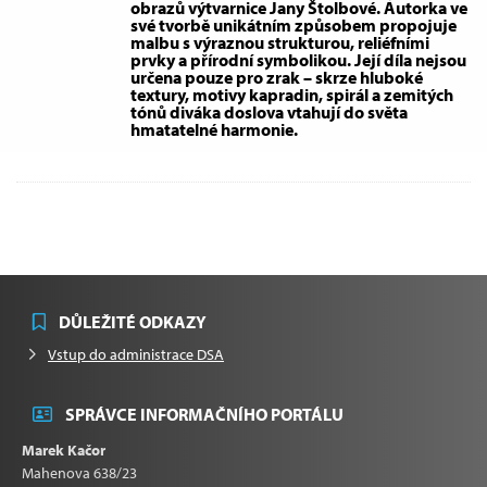
obrazů výtvarnice Jany Štolbové. Autorka ve
své tvorbě unikátním způsobem propojuje
malbu s výraznou strukturou, reliéfními
prvky a přírodní symbolikou. Její díla nejsou
určena pouze pro zrak – skrze hluboké
textury, motivy kapradin, spirál a zemitých
tónů diváka doslova vtahují do světa
hmatatelné harmonie.
DŮLEŽITÉ ODKAZY
Vstup do administrace DSA
SPRÁVCE INFORMAČNÍHO PORTÁLU
Marek Kačor
Mahenova 638/23