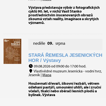
Výstava představuje výběr z fotografických
cyklů 90. let, v nichž Vasil Stanko
prostřednictvím inscenovaných obrazů
zkoumá vztah reality, imaginace a skrytých
významů.
neděle
09.
srpna
STARÁ ŘEMESLA JESENICKÝCH
HOR / Výstavy
09.08.2026 od 09:00 do 17:00 hod.
Vlastivědné muzeum Jesenicka - vodní tvrz,
Jeseník |
Mapa
Houževnatí dřevaři, šikovní řezbáři, větrem
ošlehaní pastýři, umounění uhlíři, ale i zruční
včelaři, tkalci nebo sběrači lesních plodů a
bylinek. Výstava