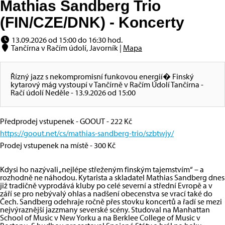
Mathias Sandberg Trio
(FIN/CZE/DNK) - Koncerty
13.09.2026 od 15:00 do 16:30 hod.
Tančírna v Račím údolí, Javorník |
Mapa
Řízný jazz s nekompromisní funkovou energií� Finský
kytarový mág vystoupí v Tančírně v Račím Údolí Tančírna -
Račí údolí Neděle - 13.9.2026 od 15:00
Předprodej vstupenek - GOOUT - 222 Kč
https://goout.net/cs/mathias-sandberg-trio/szbtwjy/
Prodej vstupenek na místě - 300 Kč
Kdysi ho nazývali „nejlépe střeženým finským tajemstvím“ – a
rozhodně ne náhodou. Kytarista a skladatel Mathias Sandberg dnes
již tradičně vyprodává kluby po celé severní a střední Evropě a v
září se pro nebývalý ohlas a nadšení obecenstva se vrací také do
Čech. Sandberg odehraje ročně přes stovku koncertů a řadí se mezi
nejvýraznější jazzmany severské scény. Studoval na Manhattan
School of Music v New Yorku a na Berklee College of Music v