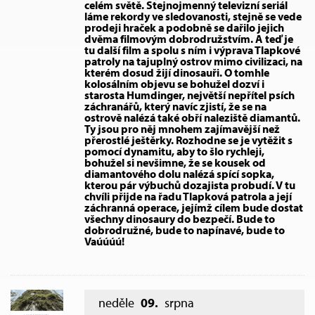
celém světě. Stejnojmenný televizní seriál
láme rekordy ve sledovanosti, stejně se vede
prodeji hraček a podobně se dařilo jejich
dvěma filmovým dobrodružstvím. A teď je
tu další film a spolu s ním i výprava Tlapkové
patroly na tajuplný ostrov mimo civilizaci, na
kterém dosud žijí dinosauři. O tomhle
kolosálním objevu se bohužel dozví i
starosta Humdinger, největší nepřítel psích
záchranářů, který navíc zjistí, že se na
ostrově nalézá také obří naleziště diamantů.
Ty jsou pro něj mnohem zajímavější než
přerostlé ještěrky. Rozhodne se je vytěžit s
pomocí dynamitu, aby to šlo rychleji,
bohužel si nevšimne, že se kousek od
diamantového dolu nalézá spící sopka,
kterou pár výbuchů dozajista probudí. V tu
chvíli přijde na řadu Tlapková patrola a její
záchranná operace, jejímž cílem bude dostat
všechny dinosaury do bezpečí. Bude to
dobrodružné, bude to napínavé, bude to
Vaúúúú!
neděle
09.
srpna