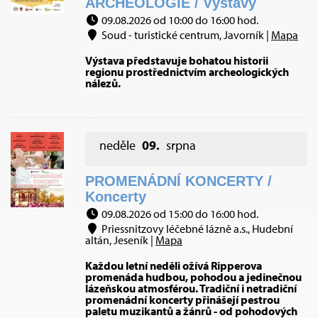
ARCHEOLOGIE / Výstavy
09.08.2026 od 10:00 do 16:00 hod.
Soud - turistické centrum, Javorník |
Mapa
Výstava představuje bohatou historii
regionu prostřednictvím archeologických
nálezů.
neděle
09.
srpna
PROMENÁDNÍ KONCERTY /
Koncerty
09.08.2026 od 15:00 do 16:00 hod.
Priessnitzovy léčebné lázně a.s., Hudební
altán, Jeseník |
Mapa
Každou letní neděli ožívá Ripperova
promenáda hudbou, pohodou a jedinečnou
lázeňskou atmosférou. Tradiční i netradiční
promenádní koncerty přinášejí pestrou
paletu muzikantů a žánrů - od pohodových