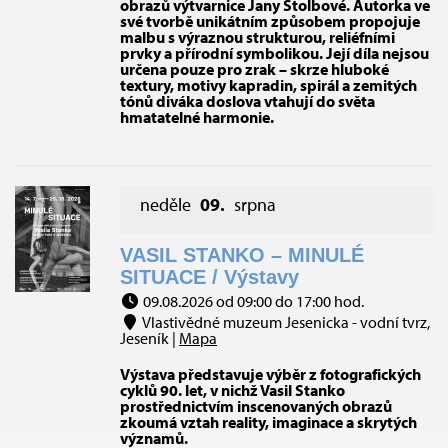
obrazů výtvarnice Jany Štolbové. Autorka ve
své tvorbě unikátním způsobem propojuje
malbu s výraznou strukturou, reliéfními
prvky a přírodní symbolikou. Její díla nejsou
určena pouze pro zrak – skrze hluboké
textury, motivy kapradin, spirál a zemitých
tónů diváka doslova vtahují do světa
hmatatelné harmonie.
neděle
09.
srpna
VASIL STANKO – MINULÉ
SITUACE / Výstavy
09.08.2026 od 09:00 do 17:00 hod.
Vlastivědné muzeum Jesenicka - vodní tvrz,
Jeseník |
Mapa
Výstava představuje výběr z fotografických
cyklů 90. let, v nichž Vasil Stanko
prostřednictvím inscenovaných obrazů
zkoumá vztah reality, imaginace a skrytých
významů.