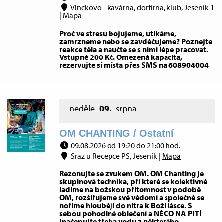
Vinckovo - kavárna, dortírna, klub, Jeseník 1
|
Mapa
Proč ve stresu bojujeme, utíkáme,
zamrzneme nebo se zavděčujeme? Poznejte
reakce těla a naučte se s nimi lépe pracovat.
Vstupné 200 Kč. Omezená kapacita,
rezervujte si místa přes SMS na 608904004
neděle
09.
srpna
OM CHANTING / Ostatní
09.08.2026 od 19:20 do 21:00 hod.
Sraz u Recepce PS, Jeseník |
Mapa
Rezonujte se zvukem OM. OM Chanting je
skupinová technika, při které se kolektivně
ladíme na božskou přítomnost v podobě
OM, rozšiřujeme své vědomí a společně se
noříme hlouběji do nitra k Boží lásce. S
sebou pohodlné oblečení a NĚCO NA PITÍ
(načepujte třeba vodu z některého