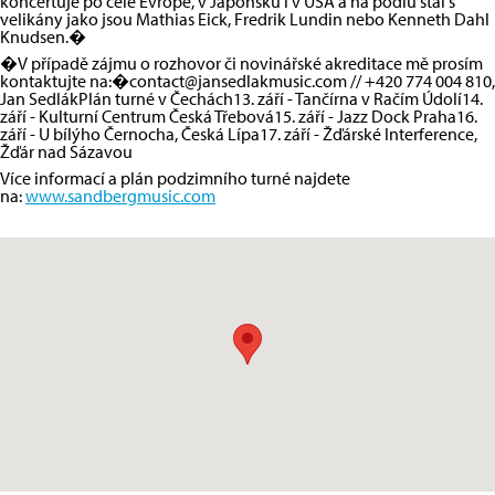
koncertuje po celé Evropě, v Japonsku i v USA a na pódiu stál s
velikány jako jsou Mathias Eick, Fredrik Lundin nebo Kenneth Dahl
Knudsen.�
�V případě zájmu o rozhovor či novinářské akreditace mě prosím
kontaktujte na:�contact@jansedlakmusic.com // +420 774 004 810,
Jan SedlákPlán turné v Čechách13. září - Tančírna v Račím Údolí14.
září - Kulturní Centrum Česká Třebová15. září - Jazz Dock Praha16.
září - U bílýho Černocha, Česká Lípa17. září - Žďárské Interference,
Žďár nad Sázavou
Více informací a plán podzimního turné najdete
na:
www.sandbergmusic.com