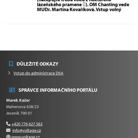
lázeňského pramene ). OM Chanting vede
MUDr. Martina Kovaříková. Vstup volný
DŮLEŽITÉ ODKAZY
Vstup do administrace DSA
SPRÁVCE INFORMAČNÍHO PORTÁLU
Marek Kačor
Mahenova 638/23
Jeseník 790 01
+420 776 627 563
info@voltage.cz
www.voltage.cz