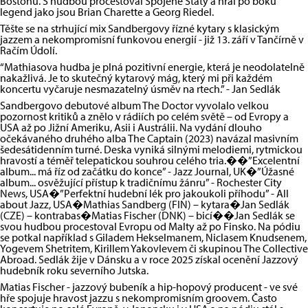
Bostonu. S hudbou procestoval Spojené Státy a hrál po boku
legend jako jsou Brian Charette a Georg Riedel.
Těšte se na strhující mix Sandbergovy řízné kytary s klasickým
jazzem a nekompromisní funkovou energií - již 13. září v Tančírně v
Račím Údolí.
“Mathiasova hudba je plná pozitivní energie, která je neodolatelně
nakažlivá. Je to skutečný kytarový mág, který mi při každém
koncertu vyčaruje nesmazatelný úsměv na rtech.” - Jan Sedlák
Sandbergovo debutové album The Doctor vyvolalo velkou
pozornost kritiků a znělo v rádiích po celém světě – od Evropy a
USA až po Jižní Ameriku, Asii i Austrálii. Na vydání dlouho
očekávaného druhého alba The Captain (2023) navázal masivním
šedesátidenním turné. Deska vyniká silnými melodiemi, rytmickou
hravostí a téměř telepatickou souhrou celého tria.��”Excelentní
album... má říz od začátku do konce” - Jazz Journal, UK�”Úžasné
album... osvěžující přístup k tradičnímu žánru” - Rochester City
News, USA�”Perfektní hudební lék pro jakoukoli příhodu” - All
about Jazz, USA�Mathias Sandberg (FIN) – kytara�Jan Sedlák
(CZE) – kontrabas�Matias Fischer (DNK) – bicí��Jan Sedlák se
svou hudbou procestoval Evropu od Malty až po Finsko. Na pódiu
se potkal například s Giladem Hekselmanem, Niclasem Knudsenem,
Yogevem Shetritem, Kirillem Yakovlevem či skupinou The Collective
Abroad. Sedlák žije v Dánsku a v roce 2025 získal ocenění Jazzový
hudebník roku severního Jutska.
Matias Fischer - jazzový bubeník a hip-hopový producent - ve své
hře spojuje hravost jazzu s nekompromisním groovem. Často