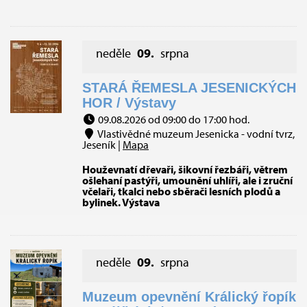
neděle
09.
srpna
STARÁ ŘEMESLA JESENICKÝCH
HOR / Výstavy
09.08.2026 od 09:00 do 17:00 hod.
Vlastivědné muzeum Jesenicka - vodní tvrz,
Jeseník |
Mapa
Houževnatí dřevaři, šikovní řezbáři, větrem
ošlehaní pastýři, umounění uhlíři, ale i zruční
včelaři, tkalci nebo sběrači lesních plodů a
bylinek. Výstava
neděle
09.
srpna
Muzeum opevnění Králický řopík