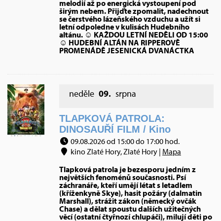
melodií až po energická vystoupení pod
širým nebem. Přijďte zpomalit, nadechnout
se čerstvého lázeňského vzduchu a užít si
letní odpoledne v kulisách Hudebního
altánu. ☺ KAŽDOU LETNÍ NEDĚLI OD 15:00
☺ HUDEBNÍ ALTÁN NA RIPPEROVĚ
PROMENÁDĚ JESENICKÁ DVANÁCTKA
neděle
09.
srpna
TLAPKOVÁ PATROLA:
DINOSAUŘÍ FILM / Kino
09.08.2026 od 15:00 do 17:00 hod.
kino Zlaté Hory, Zlaté Hory |
Mapa
Tlapková patrola je bezesporu jedním z
největších fenoménů současnosti. Psí
záchranáře, kteří umějí létat s letadlem
(kříženkyně Skye), hasit požáry (dalmatin
Marshall), strážit zákon (německý ovčák
Chase) a dělat spoustu dalších užitečných
věcí (ostatní čtyřnozí chlupáči), milují děti po