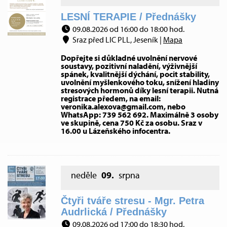
LESNÍ TERAPIE / Přednášky
09.08.2026 od 16:00 do 18:00 hod.
Sraz před LIC PLL, Jeseník |
Mapa
Dopřejte si důkladné uvolnění nervové
soustavy, pozitivní naladění, výživnější
spánek, kvalitnější dýchání, pocit stability,
uvolnění myšlenkového toku, snížení hladiny
stresových hormonů díky lesní terapii. Nutná
registrace předem, na email:
veronika.alexova@gmail.com, nebo
WhatsApp: 739 562 692. Maximálně 3 osoby
ve skupině, cena 750 Kč za osobu. Sraz v
16.00 u Lázeňského infocentra.
neděle
09.
srpna
Čtyři tváře stresu - Mgr. Petra
Audrlická / Přednášky
09.08.2026 od 17:00 do 18:30 hod.