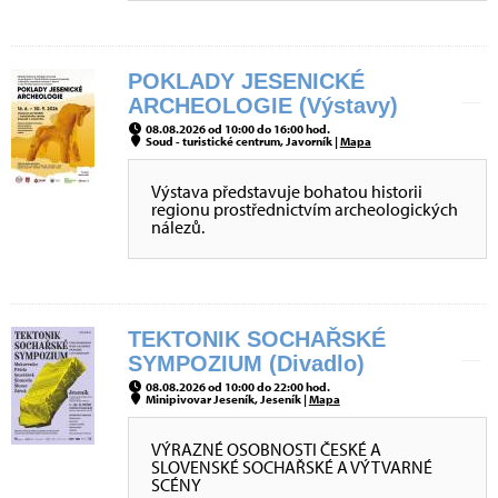
POKLADY JESENICKÉ
ARCHEOLOGIE (Výstavy)
08.08.2026 od 10:00 do 16:00 hod.
Soud - turistické centrum, Javorník |
Mapa
Výstava představuje bohatou historii
regionu prostřednictvím archeologických
nálezů.
TEKTONIK SOCHAŘSKÉ
SYMPOZIUM (Divadlo)
08.08.2026 od 10:00 do 22:00 hod.
Minipivovar Jeseník, Jeseník |
Mapa
VÝRAZNÉ OSOBNOSTI ČESKÉ A
SLOVENSKÉ SOCHAŘSKÉ A VÝTVARNÉ
SCÉNY