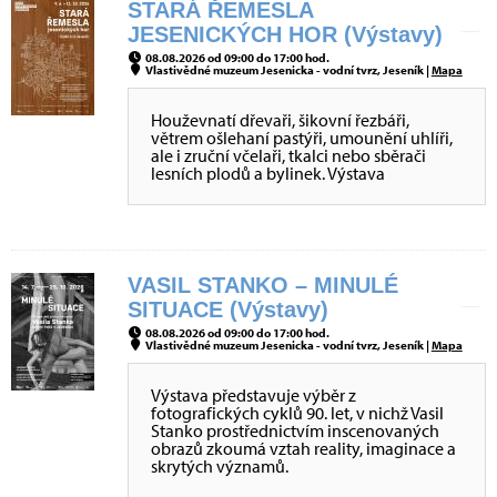
STARÁ ŘEMESLA
JESENICKÝCH HOR (Výstavy)
08.08.2026 od 09:00 do 17:00 hod.
Vlastivědné muzeum Jesenicka - vodní tvrz, Jeseník |
Mapa
Houževnatí dřevaři, šikovní řezbáři,
větrem ošlehaní pastýři, umounění uhlíři,
ale i zruční včelaři, tkalci nebo sběrači
lesních plodů a bylinek. Výstava
VASIL STANKO – MINULÉ
SITUACE (Výstavy)
08.08.2026 od 09:00 do 17:00 hod.
Vlastivědné muzeum Jesenicka - vodní tvrz, Jeseník |
Mapa
Výstava představuje výběr z
fotografických cyklů 90. let, v nichž Vasil
Stanko prostřednictvím inscenovaných
obrazů zkoumá vztah reality, imaginace a
skrytých významů.