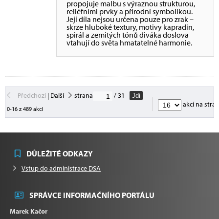
propojuje malbu s výraznou strukturou,
reliéfními prvky a přírodní symbolikou.
Její díla nejsou určena pouze pro zrak –
skrze hluboké textury, motivy kapradin,
spirál a zemitých tónů diváka doslova
vtahují do světa hmatatelné harmonie.
Předchozí
|
Další
strana
/ 31
Jdi
akcí na stra
0-16 z 489 akcí
DŮLEŽITÉ ODKAZY
Vstup do administrace DSA
SPRÁVCE INFORMAČNÍHO PORTÁLU
Marek Kačor