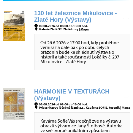
130 let železnice Mikulovice -
Zlaté Hory (Výstavy)
09.08.2026 od 08:00 do 13:00 hod.
Galerie Zlatá 92, Zlaté Hory |
Mapa
Od 26.6.2026 v 17:00 hod, kdy proběhne
vernisáž a dále pak po dobu celých
prázdnin bude ke shlédnutí výstava o
historii a také současnosti Lokálky č. 297
Mikulovice - Zlaté Hory
HARMONIE V TEXTURÁCH
(Výstavy)
09.08.2026 od 08:00 do 19:00 hod.
Priessnitzovy léčebné lázně a.s., Kavárna SOFIE, Jeseník |
Mapa
Kavárna Sofie Vás srdečně zve na výstavu
obrazů výtvarnice Jany Štolbové. Autorka
ve své tvorbě unikátním způsobem