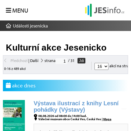
MENU
Události jesenicka
Kulturní akce Jesenicko
Předchozí
|
Další
strana
/ 31
Jdi
akcí na stra
0-16 z 489 akcí
akce dnes
Výstava ilustrací z knihy Lesní
pohádky (Výstavy)
08.08.2026 od 08:00 do 14:00 hod.
Válečné muzeum obce Česká Ves, Česká Ves |
Mapa