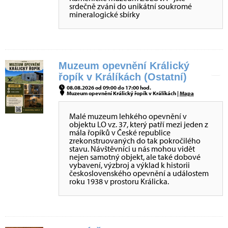
srdečně zváni do unikátní soukromé
mineralogické sbírky
Muzeum opevnění Králický
řopík v Králíkách (Ostatní)
08.08.2026 od 09:00 do 17:00 hod.
Muzeum opevnění Králický řopík v Králíkách |
Mapa
Malé muzeum lehkého opevnění v
objektu LO vz. 37, který patří mezi jeden z
mála řopíků v České republice
zrekonstruovaných do tak pokročilého
stavu. Návštěvníci u nás mohou vidět
nejen samotný objekt, ale také dobové
vybavení, výzbroj a výklad k historii
československého opevnění a událostem
roku 1938 v prostoru Králicka.