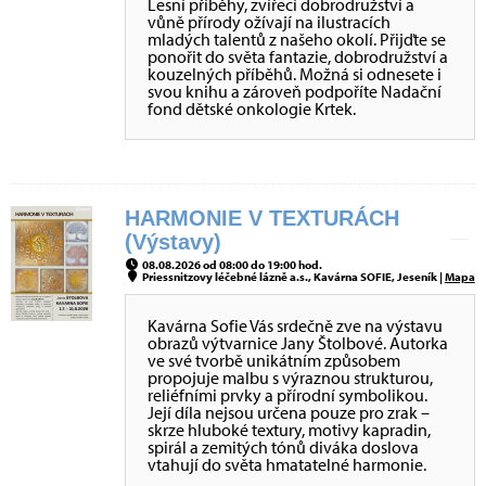
Lesní příběhy, zvířecí dobrodružství a
vůně přírody ožívají na ilustracích
mladých talentů z našeho okolí. Přijďte se
ponořit do světa fantazie, dobrodružství a
kouzelných příběhů. Možná si odnesete i
svou knihu a zároveň podpoříte Nadační
fond dětské onkologie Krtek.
HARMONIE V TEXTURÁCH
(Výstavy)
08.08.2026 od 08:00 do 19:00 hod.
Priessnitzovy léčebné lázně a.s., Kavárna SOFIE, Jeseník |
Mapa
Kavárna Sofie Vás srdečně zve na výstavu
obrazů výtvarnice Jany Štolbové. Autorka
ve své tvorbě unikátním způsobem
propojuje malbu s výraznou strukturou,
reliéfními prvky a přírodní symbolikou.
Její díla nejsou určena pouze pro zrak –
skrze hluboké textury, motivy kapradin,
spirál a zemitých tónů diváka doslova
vtahují do světa hmatatelné harmonie.