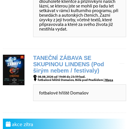
dlouholeté klientce a příznivkyni našich
lázní, se kterou jste se mohli po řadu let
setkávat v rámci kulturního programu, při
besedách a autorských čteních. Zazní
úryvky z její tvorby, včetně textů, které
připravovala a které za svého života již
nestihla vydat.
TANEČNÍ ZÁBAVA SE
SKUPINOU LINDENS (Pod
širým nebem / festivaly)
08.08.2026 od 19:00 do 23:59 hod.
fotbalové hřiště Domašov, Bělá pod Pradědem |
Mapa
fotbalové hřiště Domašov
akce zítra